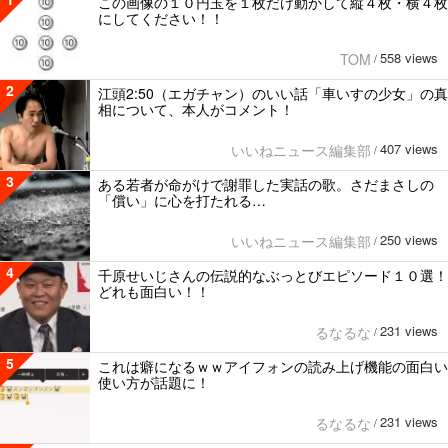
この画像の１０円玉を１枚だけ動かして縦４枚・横４枚
にしてください！！
558 views
TOM
/
2
江頭2:50（エガチャン）のいい話「車いすの少女」の真
相について、本人がコメント！
407 views
いいねニュース編集部
/
3
ある若者が命がけで謝罪した実話の歌。さだまさしの
「償い」に心を打たれる…
250 views
いいねニュース編集部
/
4
千原せいじさんの伝説的なぶっとびエピソード１０選！
どれも面白い！！
231 views
るなるな
/
5
これは癖になるｗｗアイフォンの読み上げ機能の面白い
使い方が話題に！
231 views
るなるな
/