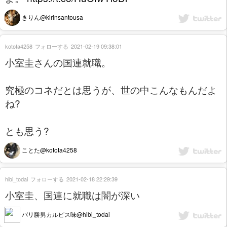
きりん@kirinsantousa
kotota4258
フォローする
2021-02-19 09:38:01
小室圭さんの国連就職。
究極のコネだとは思うが、世の中こんなもんだよ
ね?
とも思う?
ことた@kotota4258
hibi_todai
フォローする
2021-02-18 22:29:39
小室圭、国連に就職は闇が深い
バリ勝男カルピス味@hibi_todai