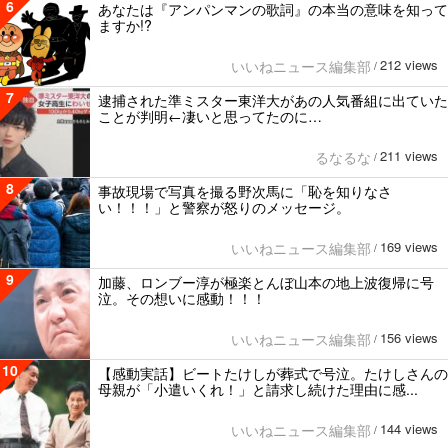
6
あなたは『アンパンマンの歌詞』の本当の意味を知って
ますか!?
212 views
いいねニュース編集部
/
7
逮捕された準ミスター東洋大があの人気番組に出ていた
ことが判明←凄いと思ってたのに…
211 views
るなるな
/
8
事故現場で写真を撮る野次馬に「恥を知りなさ
い！！！」と警察が怒りのメッセージ。
169 views
いいねニュース編集部
/
9
加藤、ロンブー淳が極楽とんぼ山本の地上波復帰に号
泣。その想いに感動！！！
156 views
いいねニュース編集部
/
10
【感動実話】ビートたけしが葬式で号泣。たけしさんの
母親が「小遣いくれ！」と請求し続けた理由に感...
144 views
いいねニュース編集部
/