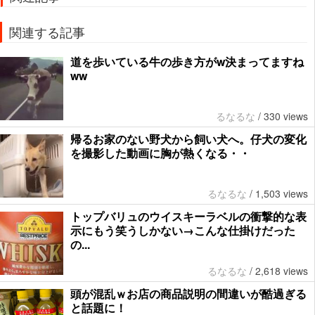
関連する記事
道を歩いている牛の歩き方がw決まってますね
ww
るなるな
/
330 views
帰るお家のない野犬から飼い犬へ。仔犬の変化
を撮影した動画に胸が熱くなる・・
るなるな
/
1,503 views
トップバリュのウイスキーラベルの衝撃的な表
示にもう笑うしかない→こんな仕掛けだった
の...
るなるな
/
2,618 views
頭が混乱ｗお店の商品説明の間違いが酷過ぎる
と話題に！