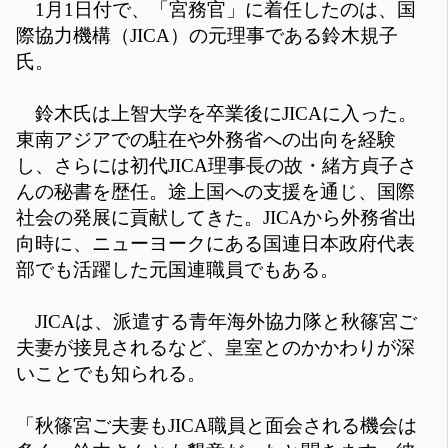
1月1日付で、「宮務官」に着任したのは、国
際協力機構（JICA）の元理事である鈴木規子
氏。
鈴木氏は上智大学を卒業後にJICAに入った。
東南アジアでの駐在や外務省への出向を経験
し、さらには初代JICA理事長の故・緒方貞子さ
んの秘書を歴任。途上国への支援を通じ、国際
社会の発展に貢献してきた。JICAから外務省出
向時に、ニューヨークにある国連日本政府代表
部でも活躍した元国連職員でもある。
JICAは、派遣する青年海外協力隊と秋篠宮ご
夫妻が接見されるなど、皇室とのかかわりが深
いことでも知られる。
「秋篠宮ご夫妻もJICA職員と面会される機会は