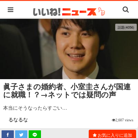
話題(4056)
眞子さまの婚約者、小室圭さんが国連
に就職！？→ネットでは疑問の声
本当にそうなったらすごい…
るなるな
2,607 views
お気に入りに追加