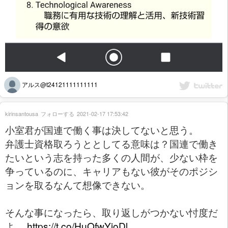
アルス@t24121111111111
kirinsantousa
フォローする
2021-02-17 17:53:42
小室君が国連で働く事は決してないと思う。
弁護士資格取ろうととしてる意味は？国連で働き
たいという志を持った多くの人間が、少ない枠を
争っているのに、キャリアもない彼がそのポジシ
ョンを取るなんて想像できない。
そんな事になったら、取り返しがつかない忖度だ
よ。
https://t.co/HuOfwYioDl