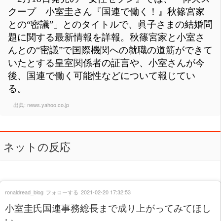
クープ 小室圭さん『国連で働く！』秋篠宮家
との“密議”」とのタイトルで、眞子さまの結婚問
題に関する最新情報を詳報。秋篠宮家と小室さ
んとの“密議”で国際機関への就職の道筋ができて
いたとする皇室関係者の証言や、小室さんが今
後、国連で働く可能性などについて報じてい
る。
出典:
news.yahoo.co.jp
ネットの反応
ronaldread_blog
フォローする
2021-02-20 17:32:53
小室圭氏国連事務総長まで成り上がってみてほし
い。