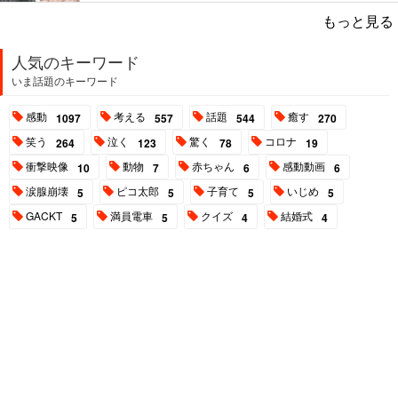
もっと見る
人気のキーワード
いま話題のキーワード
感動
考える
話題
癒す
1097
557
544
270
笑う
泣く
驚く
コロナ
264
123
78
19
衝撃映像
動物
赤ちゃん
感動動画
10
7
6
6
涙腺崩壊
ピコ太郎
子育て
いじめ
5
5
5
5
GACKT
満員電車
クイズ
結婚式
5
5
4
4