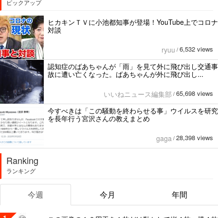
ピックアップ
ヒカキンＴＶに小池都知事が登場！YouTube上でコロナ
対談
6,532 views
ryuu
/
認知症のばあちゃんが「雨」を見て外に飛び出し交通事
故に遭い亡くなった。ばあちゃんが外に飛び出し...
65,698 views
いいねニュース編集部
/
今すべきは「この騒動を終わらせる事」ウイルスを研究
を長年行う宮沢さんの教えまとめ
28,398 views
gaga
/
Ranking
ランキング
今週
今月
年間
1