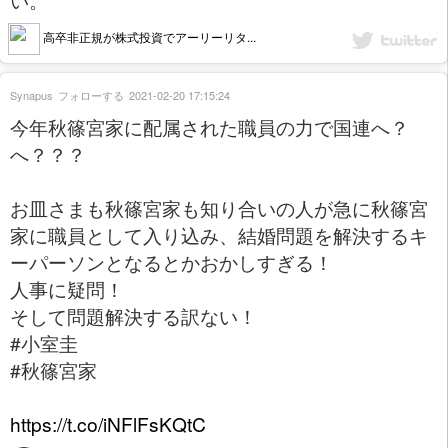
高卒非正規が株式投資でアーリーリタ...
Synapus
フォローする
2021-02-20 17:15:24
今年秋篠宮家に配属された職員の力で国連へ？
へ？？？
お皿さまも秋篠宮家も知り合いの人が急に秋篠宮
家に職員として入り込み、結婚問題を解決するキ
ーパーソンとなるとかおかしすぎる！
人事に疑問！
そして問題解決する訳ない！
#小室圭
#秋篠宮家
https://t.co/iNFlFsKQtC