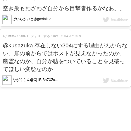
空き巣もわざわざ自分から目撃者作るかなあ。。
げいらかいと@gaylakite
Qj1BtBh7XZshQTl
フォローする
2021-02-04 23:19:39
@kusazuka 存在しない204にする理由がわからな
い。扉の前からではポストが見えなかったのか、
幽霊なのか、自分が嘘をついていることを見破っ
てほしい変態なのか
ながくらん@Qj1BtBh7XZs...