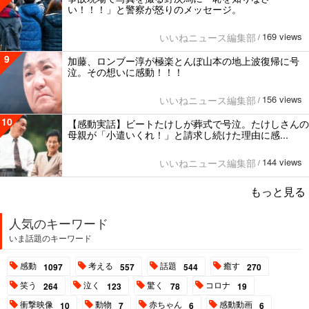
い！！！」と警察が怒りのメッセージ。
169 views
いいねニュース編集部
/
9
加藤、ロンブー淳が極楽とんぼ山本の地上波復帰に号
泣。その想いに感動！！！
156 views
いいねニュース編集部
/
10
【感動実話】ビートたけしが葬式で号泣。たけしさんの
母親が「小遣いくれ！」と請求し続けた理由に感...
144 views
いいねニュース編集部
/
もっと見る
人気のキーワード
いま話題のキーワード
感動
考える
話題
癒す
1097
557
544
270
笑う
泣く
驚く
コロナ
264
123
78
19
衝撃映像
動物
赤ちゃん
感動動画
10
7
6
6