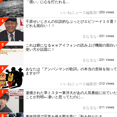
「償い」に心を打たれる…
250 views
いいねニュース編集部
/
4
千原せいじさんの伝説的なぶっとびエピソード１０選！
どれも面白い！！
231 views
るなるな
/
5
これは癖になるｗｗアイフォンの読み上げ機能の面白い
使い方が話題に！
231 views
るなるな
/
6
あなたは『アンパンマンの歌詞』の本当の意味を知って
ますか!?
212 views
いいねニュース編集部
/
7
逮捕された準ミスター東洋大があの人気番組に出ていた
ことが判明←凄いと思ってたのに…
211 views
るなるな
/
8
事故現場で写真を撮る野次馬に「恥を知りなさ