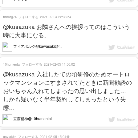
firborg74
フォローする
2021-02-04 22:38:54
@kusazuka お隣さんへの挨拶ってのはこういう
時に大事になる。
フィアボルグ@kawasaki@f...
10humental
フォローする
2021-02-05 11:50:02
@kusazuka 入社したての頃研修のためオートロ
ックマンションにすまされてたときに新聞勧誘の
おいちゃん入れてしまったの思い出しました…
しかも疑いなく半年契約してしまったという失
態…
豆腐精神@10humental
gaylakite
フォローする
2021-02-05 15:04:51