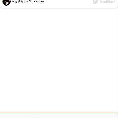
草塚きらい@kusazuka