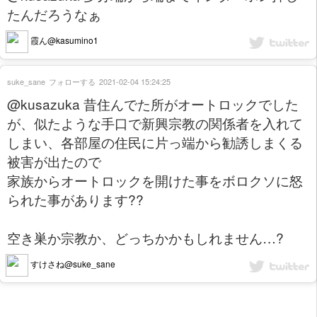
たんだろうなぁ
霞ん@kasumino1
suke_sane
フォローする
2021-02-04 15:24:25
@kusazuka 昔住んでた所がオートロックでした
が、似たような手口で新興宗教の関係者を入れて
しまい、各部屋の住民に片っ端から勧誘しまくる
被害が出たので
家族からオートロックを開けた事をボロクソに怒
られた事があります??
空き巣か宗教か、どっちかかもしれません…?
すけさね@suke_sane