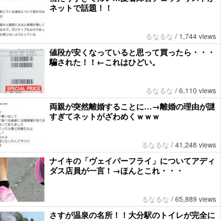
ネットで話題！！
るなるな
/
1,744 views
値段が安くなっていると思って買ったら・・・
騙された！！←これはひどい。
るなるな
/
6,110 views
両親が突然離婚することに…→離婚の理由が謎
すぎてネットがざわめくｗｗｗ
るなるな
/
41,248 views
ナイキの「ヴェイパーフライ」についてアディ
ダス店員が一言！→ほんとこれ・・・
るなるな
/
65,889 views
さすが温泉の名所！！大分駅のトイレが完全に