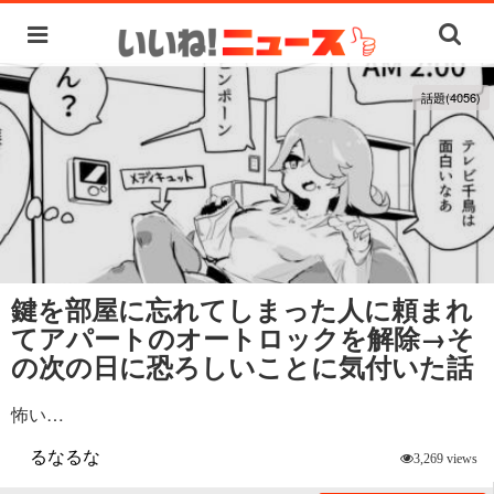
話題(4056)
鍵を部屋に忘れてしまった人に頼まれ
てアパートのオートロックを解除→そ
の次の日に恐ろしいことに気付いた話
怖い…
るなるな
3,269 views