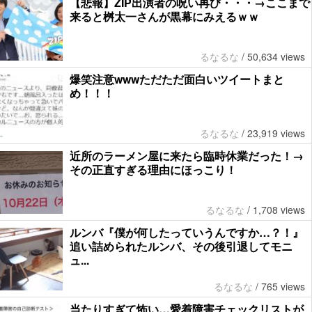
【悲報】ZIP出演者の呪い再び・・・→ここまで
来ると桝太一さんが黒幕にみえるｗｗ
るなるな
/
50,634 views
爆笑注意wwwただただ面白いツイートまと
め！！！
るなるな
/
23,919 views
近所のラーメン屋に来たら臨時休業だった！→
その正直すぎる理由にほっこり！
るなるな
/
1,708 views
ルンバ『僕が何したっていうんですか…？！』
追い詰められたルンバ、その後引退してモニ
ュ...
るなるな
/
765 views
当たりすぎて怖い…愛着障害チェックリストが