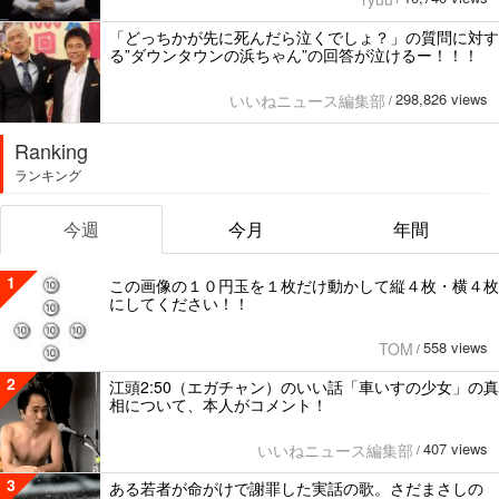
「どっちかが先に死んだら泣くでしょ？」の質問に対す
る”ダウンタウンの浜ちゃん”の回答が泣けるー！！！
298,826 views
いいねニュース編集部
/
Ranking
ランキング
今週
今月
年間
1
この画像の１０円玉を１枚だけ動かして縦４枚・横４枚
にしてください！！
558 views
TOM
/
2
江頭2:50（エガチャン）のいい話「車いすの少女」の真
相について、本人がコメント！
407 views
いいねニュース編集部
/
3
ある若者が命がけで謝罪した実話の歌。さだまさしの