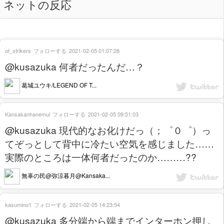
ネットの反応
of_strikers
フォローする
2021-02-05 01:07:28
@kusazuka 何者だったんだ…？
葛城ユウキ/LEGEND OF T...
Kansakanhanemui
フォローする
2021-02-05 09:51:03
@kusazuka 現代的なお化けだっ（；゜０゜）っ
てぞっとして背中に冷たい空気を感じました……
実際のところは一体何者だったのか………??
無辜の民@弥涼暮月@Kansaka...
kasumino1
フォローする
2021-02-05 14:23:54
@kusazuka 多分端から端までインターホン押し