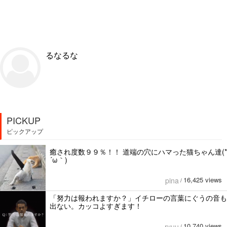
るなるな
PICKUP
ピックアップ
癒され度数９９％！！ 道端の穴にハマった猫ちゃん達(*
´ω｀)
16,425 views
pina
/
「努力は報われますか？」イチローの言葉にぐうの音も
出ない。カッコよすぎます！
10,740 views
ryuu
/