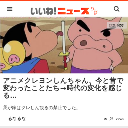
話題(4056)
アニメクレヨンしんちゃん、今と昔で
変わったことたち→時代の変化を感じ
る…
我が家はクレしん観るの禁止でした。
るなるな
1,761 views