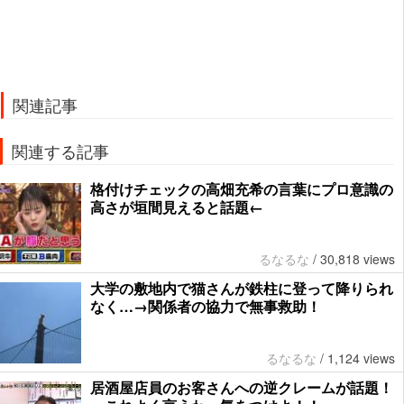
関連記事
関連する記事
格付けチェックの高畑充希の言葉にプロ意識の
高さが垣間見えると話題←
るなるな
/
30,818 views
大学の敷地内で猫さんが鉄柱に登って降りられ
なく…→関係者の協力で無事救助！
るなるな
/
1,124 views
居酒屋店員のお客さんへの逆クレームが話題！