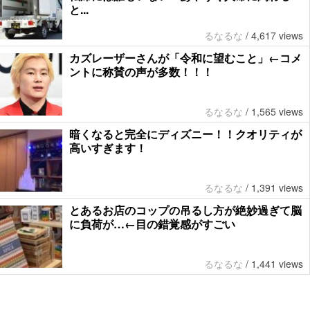
と...
るなるな
/
4,617 views
カズレーザーさんが「令和に望むこと」←コメ
ントに称賛の声が多数！！！
るなるな
/
1,565 views
暗くなると完全にディズニー！！クオリティが
高いすぎます！
るなるな
/
1,391 views
とあるお店のコップの吊るし方が絶妙過ぎて脳
に負荷が…←目の錯覚感がすごい
るなるな
/
1,441 views