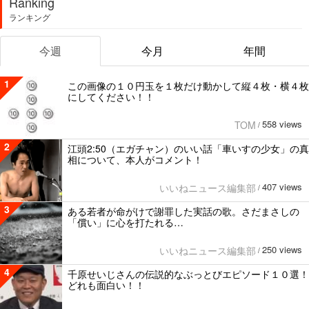
Ranking
ランキング
今週
今月
年間
1
この画像の１０円玉を１枚だけ動かして縦４枚・横４枚
にしてください！！
558 views
TOM
/
2
江頭2:50（エガチャン）のいい話「車いすの少女」の真
相について、本人がコメント！
407 views
いいねニュース編集部
/
3
ある若者が命がけで謝罪した実話の歌。さだまさしの
「償い」に心を打たれる…
250 views
いいねニュース編集部
/
4
千原せいじさんの伝説的なぶっとびエピソード１０選！
どれも面白い！！