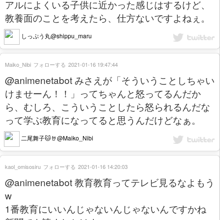
アルによくいる子供に近かった感じはするけど、
教養面のことを考えたら、仕方ないですよねぇ。
しっぷう丸@shippu_maru
Maiko_Nibi
フォローする
2021-01-16 19:47:44
@animenetabot みさえが「そういうことしちゃい
けませーん！！」ってちゃんと怒ってるんだか
ら、むしろ、こういうことしたら怒られるんだな
って学ぶ教育になってると思うんだけどなぁ。
二尾舞子🐱🤘@Maiko_Nibi
kaol_omisosiru
フォローする
2021-01-16 14:20:03
@animenetabot 教育教育ってテレビ見るなよもう
w
1番教育にいいんじゃないんじゃないんですかね