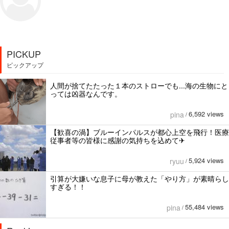
PICKUP
ピックアップ
人間が捨てたたった１本のストローでも...海の生物にと
っては凶器なんです。
6,592 views
pina
/
【歓喜の渦】ブルーインパルスが都心上空を飛行！医療
従事者等の皆様に感謝の気持ちを込めて✈︎
5,924 views
ryuu
/
引算が大嫌いな息子に母が教えた「やり方」が素晴らし
すぎる！！
55,484 views
pina
/