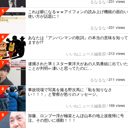
231 views
るなるな
/
5
これは癖になるｗｗアイフォンの読み上げ機能の面白い
使い方が話題に！
231 views
るなるな
/
6
あなたは『アンパンマンの歌詞』の本当の意味を知って
ますか!?
212 views
いいねニュース編集部
/
7
逮捕された準ミスター東洋大があの人気番組に出ていた
ことが判明←凄いと思ってたのに…
211 views
るなるな
/
8
事故現場で写真を撮る野次馬に「恥を知りなさ
い！！！」と警察が怒りのメッセージ。
169 views
いいねニュース編集部
/
9
加藤、ロンブー淳が極楽とんぼ山本の地上波復帰に号
泣。その想いに感動！！！