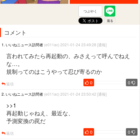
つぶやく
コメント
1. いいねニュース訪問者
(e011ac) 2021-01-24 23:49:28
[通報]
言われてみたら再起動の、みさえって呼んでねえ
な…。
規制ってのはこうやって忍び寄るのか
0
0
返信
2. いいねニュース訪問者
(e011ac) 2021-01-24 23:50:42
[通報]
>>1
再起動じゃねえ、最近な、
予測変換の罠だ
0
0
返信