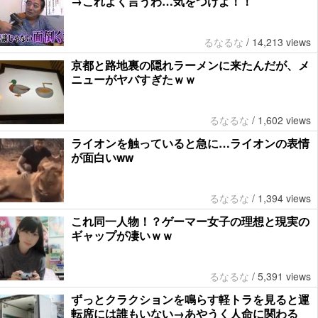
→これよく言うわ…気をつけよ！！
るなるな
/
14,213 views
京都と路地裏の隠れラーメンに来たんだが、メ
ニューがヤバすぎたｗｗ
るなるな
/
1,602 views
ライオンを触っていると急に…ライオンの表情
が面白いww
るなるな
/
1,394 views
これ同一人物！？ゲーマー女子の理想と現実の
ギャップが凄いｗｗ
るなるな
/
5,391 views
ずっとクラクションを鳴らす軽トラを見ると運
転席には誰もいない→あやうく人命に関わる