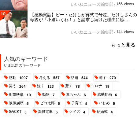
156 views
いいねニュース編集部
/
10
【感動実話】ビートたけしが葬式で号泣。たけしさんの
母親が「小遣いくれ！」と請求し続けた理由に感...
144 views
いいねニュース編集部
/
もっと見る
人気のキーワード
いま話題のキーワード
感動
考える
話題
癒す
1097
557
544
270
笑う
泣く
驚く
コロナ
264
123
78
19
衝撃映像
動物
赤ちゃん
感動動画
10
7
6
6
涙腺崩壊
ピコ太郎
子育て
いじめ
5
5
5
5
GACKT
満員電車
クイズ
結婚式
5
5
4
4