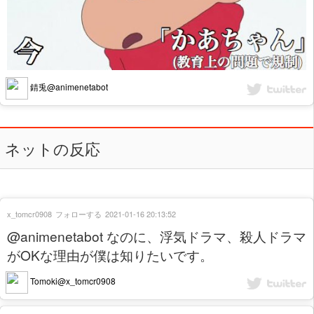
錆兎@animenetabot
ネットの反応
x_tomcr0908
フォローする
2021-01-16 20:13:52
@animenetabot なのに、浮気ドラマ、殺人ドラマ
がOKな理由が僕は知りたいです。
Tomoki@x_tomcr0908