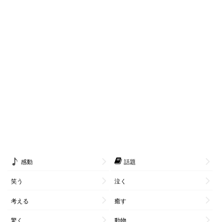
感動
話題
笑う
泣く
考える
癒す
驚く
動物