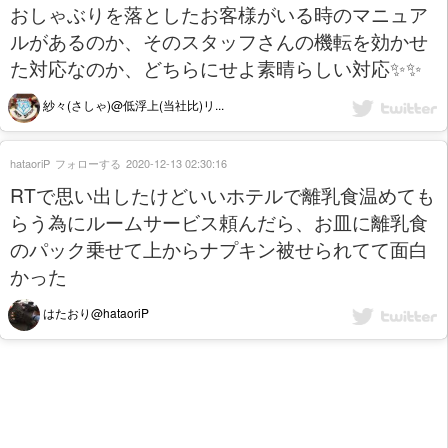
おしゃぶりを落としたお客様がいる時のマニュア
ルがあるのか、そのスタッフさんの機転を効かせ
た対応なのか、どちらにせよ素晴らしい対応✨✨
紗々(さしゃ)@低浮上(当社比)リ...
hataoriP
フォローする
2020-12-13 02:30:16
RTで思い出したけどいいホテルで離乳食温めても
らう為にルームサービス頼んだら、お皿に離乳食
のパック乗せて上からナプキン被せられてて面白
かった
はたおり@hataoriP