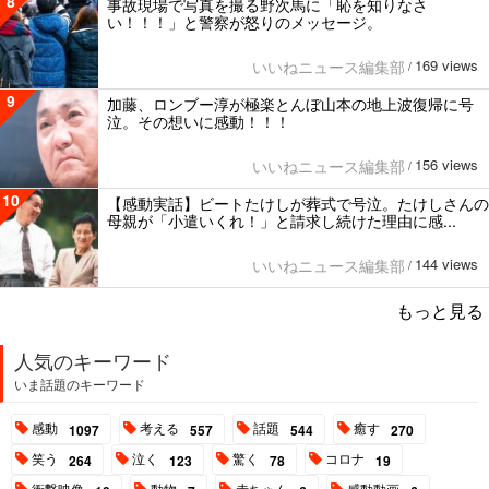
8
事故現場で写真を撮る野次馬に「恥を知りなさ
い！！！」と警察が怒りのメッセージ。
169 views
いいねニュース編集部
/
9
加藤、ロンブー淳が極楽とんぼ山本の地上波復帰に号
泣。その想いに感動！！！
156 views
いいねニュース編集部
/
10
【感動実話】ビートたけしが葬式で号泣。たけしさんの
母親が「小遣いくれ！」と請求し続けた理由に感...
144 views
いいねニュース編集部
/
もっと見る
人気のキーワード
いま話題のキーワード
感動
考える
話題
癒す
1097
557
544
270
笑う
泣く
驚く
コロナ
264
123
78
19
衝撃映像
動物
赤ちゃん
感動動画