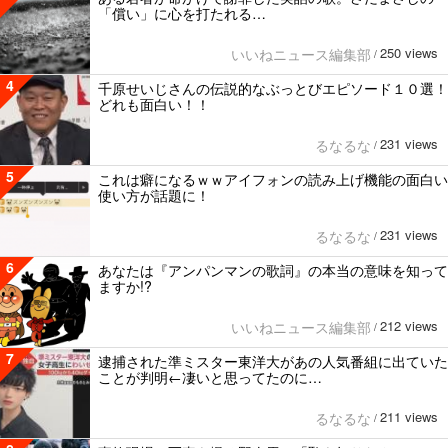
「償い」に心を打たれる…
250 views
いいねニュース編集部
/
4
千原せいじさんの伝説的なぶっとびエピソード１０選！
どれも面白い！！
231 views
るなるな
/
5
これは癖になるｗｗアイフォンの読み上げ機能の面白い
使い方が話題に！
231 views
るなるな
/
6
あなたは『アンパンマンの歌詞』の本当の意味を知って
ますか!?
212 views
いいねニュース編集部
/
7
逮捕された準ミスター東洋大があの人気番組に出ていた
ことが判明←凄いと思ってたのに…
211 views
るなるな
/