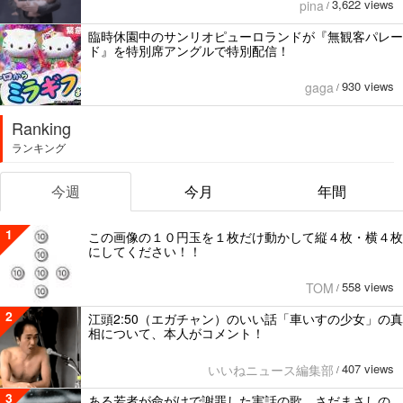
3,622 views
pina
/
臨時休園中のサンリオピューロランドが『無観客パレー
ド』を特別席アングルで特別配信！
930 views
gaga
/
Ranking
ランキング
今週
今月
年間
1
この画像の１０円玉を１枚だけ動かして縦４枚・横４枚
にしてください！！
558 views
TOM
/
2
江頭2:50（エガチャン）のいい話「車いすの少女」の真
相について、本人がコメント！
407 views
いいねニュース編集部
/
3
ある若者が命がけで謝罪した実話の歌。さだまさしの