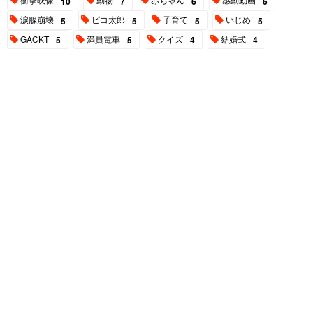
10
7
6
6
涙腺崩壊
ピコ太郎
子育て
いじめ
5
5
5
5
GACKT
満員電車
クイズ
結婚式
5
5
4
4