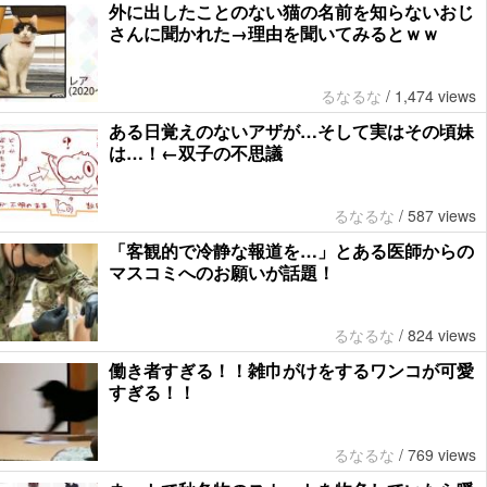
外に出したことのない猫の名前を知らないおじ
さんに聞かれた→理由を聞いてみるとｗｗ
るなるな
/
1,474 views
ある日覚えのないアザが…そして実はその頃妹
は…！←双子の不思議
るなるな
/
587 views
「客観的で冷静な報道を…」とある医師からの
マスコミへのお願いが話題！
るなるな
/
824 views
働き者すぎる！！雑巾がけをするワンコが可愛
すぎる！！
るなるな
/
769 views