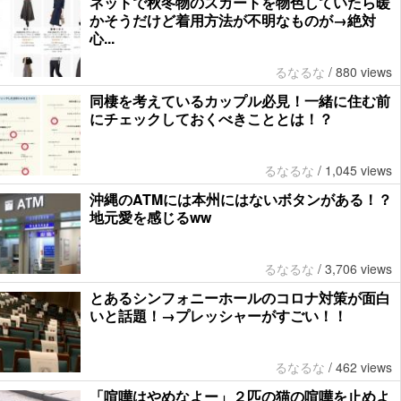
ネットで秋冬物のスカートを物色していたら暖
かそうだけど着用方法が不明なものが→絶対
心...
るなるな
/
880 views
同棲を考えているカップル必見！一緒に住む前
にチェックしておくべきこととは！？
るなるな
/
1,045 views
沖縄のATMには本州にはないボタンがある！？
地元愛を感じるww
るなるな
/
3,706 views
とあるシンフォニーホールのコロナ対策が面白
いと話題！→プレッシャーがすごい！！
るなるな
/
462 views
「喧嘩はやめなよー」２匹の猫の喧嘩を止めよ