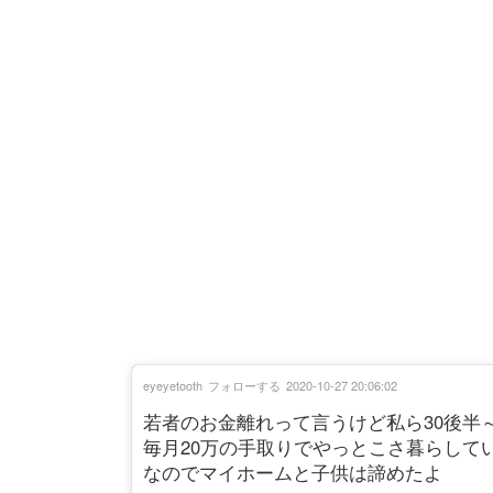
eyeyetooth
フォローする
2020-10-27 20:06:02
若者のお金離れって言うけど私ら30後半
毎月20万の手取りでやっとこさ暮らして
なのでマイホームと子供は諦めたよ