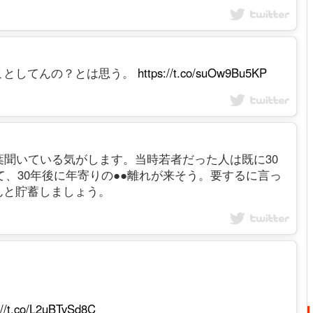
ことしてんの？とは思う。
https://t.co/suOw9Bu5KP
葉聞いている気がします。当時若者だった人は既に30
て、30年後に年寄りの●●離れが来そう。要するに言っ
んと貯蓄しましょう。
://t.co/L2uBTvSd8C