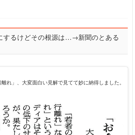
耳にするけどその根源は…→新聞のとある
者離れ」、大変面白い見解で見てて妙に納得しました。