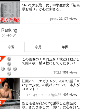
SNSで大反響！女子中学生作文『福島
県お断り』が心に刺さる。
22,177 views
pina
/
Ranking
ランキング
今週
今月
年間
1
この画像の１０円玉を１枚だけ動かし
て縦４枚・横４枚にしてください！！
558 views
TOM
/
2
江頭2:50（エガチャン）のいい話「車
いすの少女」の真相について、本人が
コメント！
407 views
いいねニュース編集部
/
3
ある若者が命がけで謝罪した実話の
歌。さだまさしの「償い」に心を打た