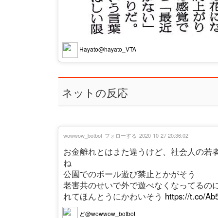
Hayato@hayato_VTA
ネットの反応
wowwow_botbot
フォローする
2020-10-27 20:36:02
お金離れとはまた違うけど、社会人の若
ね
公園でのボール遊び禁止とかがそう
老害共のせいで外で遊べなくなってるの
れてほんとうにかわいそう
https://t.co/
ど@wowwow_botbot