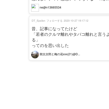
ne@n13665534
DT_Epsilon
フォローする
2020-10-27 19:17:12
昔、記事になってたけど
「若者のクルマ離れやタバコ離れと言うよ
る」
ってのを思い出した
朔太次郎と梅の花xxx(21)@D...