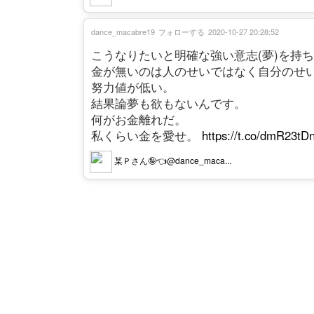
dance_macabre19
フォローする
2020-10-27 20:28:52
こうなりたいと明確な強い意志(夢)を持
金が無いのは人のせいではなく自分のせ
努力値が低い。
結果論夢も欲もないんです。
何がお金離れだ。
私くらい金を愛せ。
https://t.co/dmR23tDn
某Ｐさん🤪👈@dance_maca...