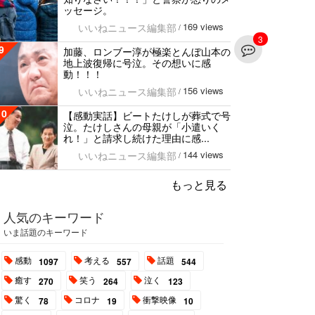
ッセージ。
169 views
いいねニュース編集部
/
3
9
加藤、ロンブー淳が極楽とんぼ山本の
地上波復帰に号泣。その想いに感
動！！！
156 views
いいねニュース編集部
/
10
【感動実話】ビートたけしが葬式で号
泣。たけしさんの母親が「小遣いく
れ！」と請求し続けた理由に感...
144 views
いいねニュース編集部
/
もっと見る
人気のキーワード
いま話題のキーワード
感動
考える
話題
1097
557
544
癒す
笑う
泣く
270
264
123
驚く
コロナ
衝撃映像
78
19
10