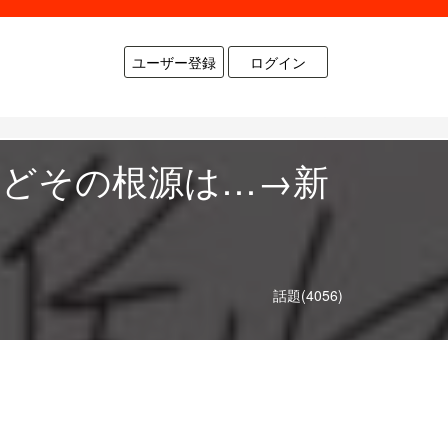
ユーザー登録
ログイン
けどその根源は…→新
話題(4056)