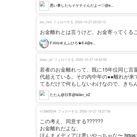
悪い事したらイケナイんだよー♡@e...
efu_hiro
フォローする
2020-10-27 20:02:12
お金離れとは言うけど、お金寄ってくる
F-hiro＠えふひろ★6.4@e...
tatan_o2
フォローする
2020-10-27 19:42:52
若者のお金離れって、既に15年位同じ言
代超えている。その内中年の●●離れが来
てるだけで何もしないわけなので、きち
たたん@日常@tatan_o2
n13665534
フォローする
2020-10-27 19:27:06
この考え、同意する??????
お金離れだよな、
ほんまメディアは悪いやっちゃな〜
https