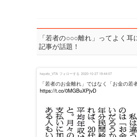
「若者の○○○離れ」ってよく
記事が話題！
hayato_VTA
フォローする
2020-10-27 19:44:07
「若者のお金離れ」ではなく「お金の若
https://t.co/0MGBuXPjvD