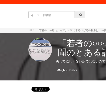
「若者の○○○離れ」ってよく耳にするけどその根源は…→
「若者の○
聞のとある
決して欲しくない訳ではないので
2,666 views