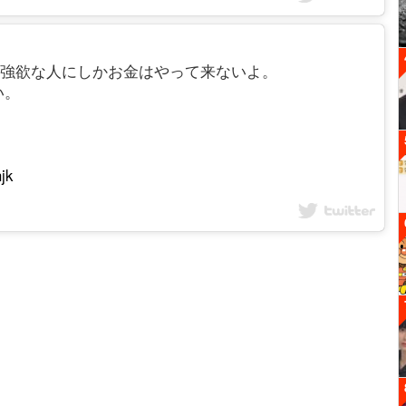
ち強欲な人にしかお金はやって来ないよ。
い。
jk