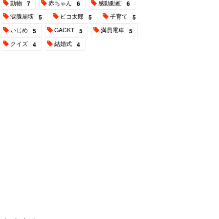
動物
赤ちゃん
感動動画
7
6
6
涙腺崩壊
ピコ太郎
子育て
5
5
5
いじめ
GACKT
満員電車
5
5
5
クイズ
結婚式
4
4