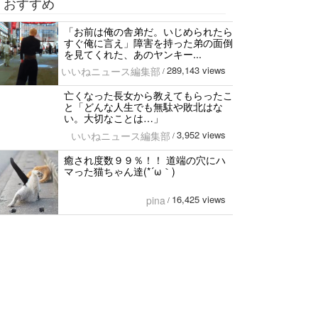
おすすめ
「お前は俺の舎弟だ。いじめられたら
すぐ俺に言え」障害を持った弟の面倒
を見てくれた、あのヤンキー...
289,143 views
いいねニュース編集部
/
亡くなった長女から教えてもらったこ
と「どんな人生でも無駄や敗北はな
い。大切なことは…」
3,952 views
いいねニュース編集部
/
癒され度数９９％！！ 道端の穴にハ
マった猫ちゃん達(*´ω｀)
16,425 views
pina
/