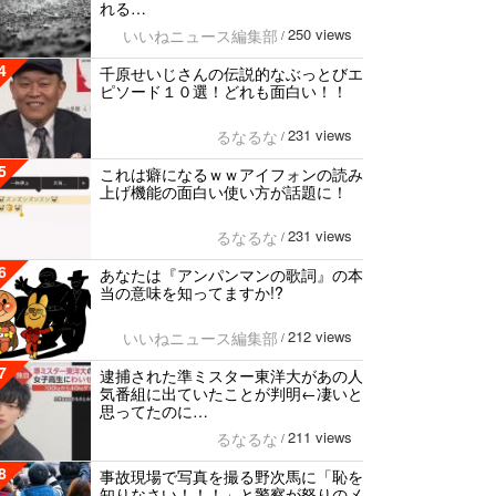
れる…
250 views
いいねニュース編集部
/
4
千原せいじさんの伝説的なぶっとびエ
ピソード１０選！どれも面白い！！
231 views
るなるな
/
5
これは癖になるｗｗアイフォンの読み
上げ機能の面白い使い方が話題に！
231 views
るなるな
/
6
あなたは『アンパンマンの歌詞』の本
当の意味を知ってますか!?
212 views
いいねニュース編集部
/
7
逮捕された準ミスター東洋大があの人
気番組に出ていたことが判明←凄いと
思ってたのに…
211 views
るなるな
/
8
事故現場で写真を撮る野次馬に「恥を
知りなさい！！！」と警察が怒りのメ