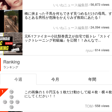
56,873 views
いいねニュース編集部
/
橋に挟まった子馬を何もできず見つめるだけの母馬。す
るとある男性が危険をかえりみず救助にあたる！
24,094 views
いいねニュース編集部
/
元K-1ファイター小比類巻貴之が自宅で筋トレ『ストイ
ックトレーニング初級編』を公開！！みんなで...
614 views
ryuu
/
Ranking
ランキング
今週
今月
年間
1
この画像の１０円玉を１枚だけ動かして縦４枚・横４枚
にしてください！！
558 views
TOM
/