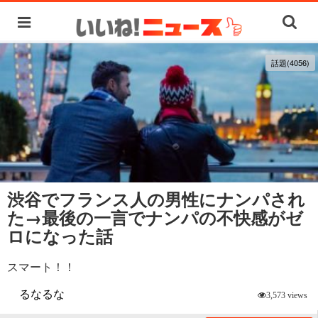
話題(4056)
渋谷でフランス人の男性にナンパされ
た→最後の一言でナンパの不快感がゼ
ロになった話
スマート！！
るなるな
3,573 views