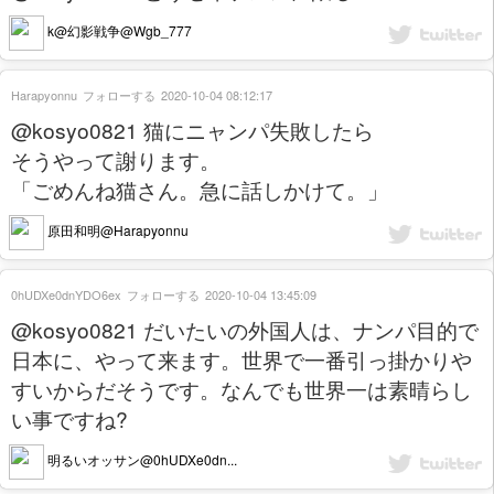
k@幻影戦争@Wgb_777
Harapyonnu
フォローする
2020-10-04 08:12:17
@kosyo0821 猫にニャンパ失敗したら
そうやって謝ります。
「ごめんね猫さん。急に話しかけて。」
原田和明@Harapyonnu
0hUDXe0dnYDO6ex
フォローする
2020-10-04 13:45:09
@kosyo0821 だいたいの外国人は、ナンパ目的で
日本に、やって来ます。世界で一番引っ掛かりや
すいからだそうです。なんでも世界一は素晴らし
い事ですね?
明るいオッサン@0hUDXe0dn...