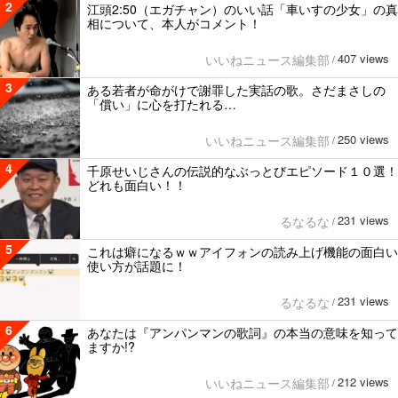
2
江頭2:50（エガチャン）のいい話「車いすの少女」の真
相について、本人がコメント！
407 views
いいねニュース編集部
/
3
ある若者が命がけで謝罪した実話の歌。さだまさしの
「償い」に心を打たれる…
250 views
いいねニュース編集部
/
4
千原せいじさんの伝説的なぶっとびエピソード１０選！
どれも面白い！！
231 views
るなるな
/
5
これは癖になるｗｗアイフォンの読み上げ機能の面白い
使い方が話題に！
231 views
るなるな
/
6
あなたは『アンパンマンの歌詞』の本当の意味を知って
ますか!?
212 views
いいねニュース編集部
/