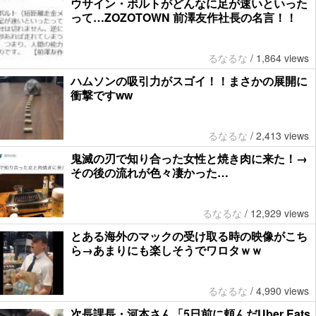
ウサイン・ボルトがどんなに足が速いといった
って…ZOZOTOWN 前澤友作社長の名言！！
るなるな
/
1,864 views
ハムソンの吸引力がスゴイ！！まさかの展開に
衝撃ですww
るなるな
/
2,413 views
鬼滅の刃で知り合った女性と焼き肉に来た！→
その後の流れが色々凄かった…
るなるな
/
12,929 views
とある海外のマックの受け取る時の映像がこち
ら→あまりにも楽しそうでワロタｗｗ
るなるな
/
4,990 views
次長課長・河本さん「5日前に頼んだUber Eats