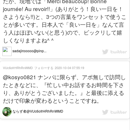
たが、現地では「Merci beaucoup! Bonne
journée! Au revoir!!」(ありがとう！良い一日を！
さようなら!!)と、3つの言葉をワンセットで使うこ
とが多いです。日本人で「良い一日を」なんて言
う人はほぼいない(と思う)ので、ビックリして嬉
しくなりますよね^ ^
sadajirooooo@pinp...
VUc6ofrHRhRnWMD
フォローする
2020-10-04 07:55:19
@kosyo0821 ナンパに限らず、アポ無しで訪問し
たときなどに、『忙しい中お話するお時間を下さ
り、ありがとうございました。』と最後に添える
だけで印象が変わるということですね。
ならず者@VUc6ofrHRhRnWMD