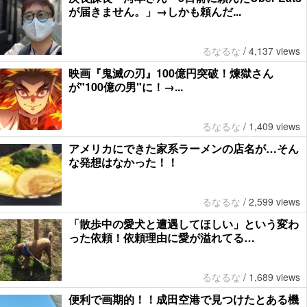
が届きません。」→しかも頼んだ...
るなるな
/
4,137 views
映画『鬼滅の刃』100億円突破！煉獄さん
が"100億の男"に！→...
るなるな
/
1,409 views
アメリカにできた家系ラーメンの店名が…そん
な発想はなかった！！
るなるな
/
2,599 views
「散歩中の愛犬と遭遇してほしい」という変わ
った依頼！依頼理由に愛が溢れてる…
るなるな
/
1,689 views
便利で画期的！！成田空港で見つけたとある機