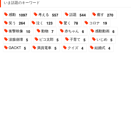
いま話題のキーワード
感動
考える
話題
癒す
1097
557
544
270
笑う
泣く
驚く
コロナ
264
123
78
19
衝撃映像
動物
赤ちゃん
感動動画
10
7
6
6
涙腺崩壊
ピコ太郎
子育て
いじめ
5
5
5
5
GACKT
満員電車
クイズ
結婚式
5
5
4
4