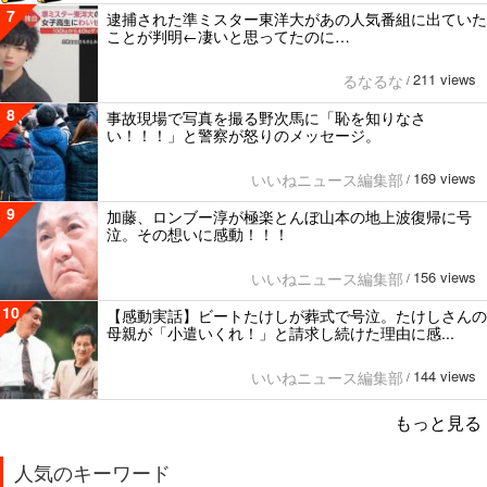
7
逮捕された準ミスター東洋大があの人気番組に出ていた
ことが判明←凄いと思ってたのに…
211 views
るなるな
/
8
事故現場で写真を撮る野次馬に「恥を知りなさ
い！！！」と警察が怒りのメッセージ。
169 views
いいねニュース編集部
/
9
加藤、ロンブー淳が極楽とんぼ山本の地上波復帰に号
泣。その想いに感動！！！
156 views
いいねニュース編集部
/
10
【感動実話】ビートたけしが葬式で号泣。たけしさんの
母親が「小遣いくれ！」と請求し続けた理由に感...
144 views
いいねニュース編集部
/
もっと見る
人気のキーワード