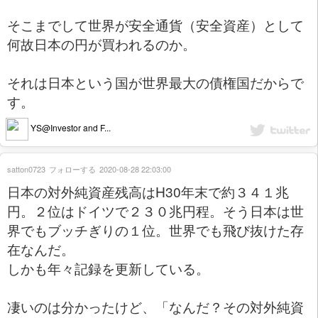
そこまでして世界が安全通貨（安全資産）として
何故日本の円が買われるのか。
それは日本という国が世界最大の債権国だからで
す。
YS@Investor and F...
satton0723
フォローする
2020-08-28 22:03:00
日本の対外純資産残高はH30年末で約３４１兆
円。２位はドイツで２３０兆円程。そう日本は世
界でもブッチぎりの１位。世界でも飛び抜けた存
在なんだ。
しかも年々記録を更新している。
凄いのは分かったけど、「なんだ？その対外純資