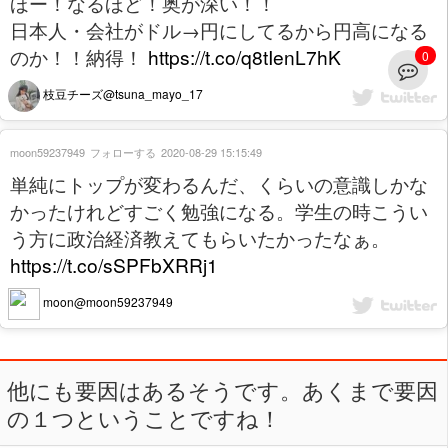
ほー！なるほど！奥が深い！！
日本人・会社がドル→円にしてるから円高になる
のか！！納得！
https://t.co/q8tIenL7hK
0
枝豆チーズ@tsuna_mayo_17
moon59237949
フォローする
2020-08-29 15:15:49
単純にトップが変わるんだ、くらいの意識しかな
かったけれどすごく勉強になる。学生の時こうい
う方に政治経済教えてもらいたかったなぁ。
https://t.co/sSPFbXRRj1
moon@moon59237949
他にも要因はあるそうです。あくまで要因
の１つということですね！