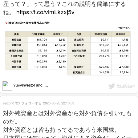
産って？」って思う？これの説明を簡単にする
ね。
https://t.co/vlmLkzxj5v
YS@Investor and F...
satton0723
フォローする
2020-08-28 22:10:09
対外純資産とは対外資産から対外負債を引いたも
のだ。
対外資産とは皆も持ってるであろう米国株。
日本国には無いけど、海外にある資産だ。イメー