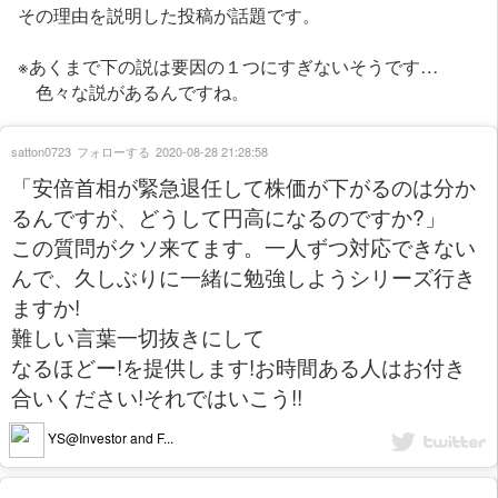
その理由を説明した投稿が話題です。
※あくまで下の説は要因の１つにすぎないそうです…
色々な説があるんですね。
satton0723
フォローする
2020-08-28 21:28:58
「安倍首相が緊急退任して株価が下がるのは分か
るんですが、どうして円高になるのですか?」
この質問がクソ来てます。一人ずつ対応できない
んで、久しぶりに一緒に勉強しようシリーズ行き
ますか!
難しい言葉一切抜きにして
なるほどー!を提供します!お時間ある人はお付き
合いください!それではいこう!!
YS@Investor and F...