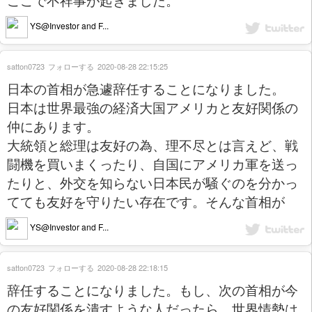
YS@Investor and F...
satton0723
フォローする
2020-08-28 22:15:25
日本の首相が急遽辞任することになりました。
日本は世界最強の経済大国アメリカと友好関係の
仲にあります。
大統領と総理は友好の為、理不尽とは言えど、戦
闘機を買いまくったり、自国にアメリカ軍を送っ
たりと、外交を知らない日本民が騒ぐのを分かっ
てても友好を守りたい存在です。そんな首相が
YS@Investor and F...
satton0723
フォローする
2020-08-28 22:18:15
辞任することになりました。もし、次の首相が今
の友好関係を潰すような人だったら、世界情勢は