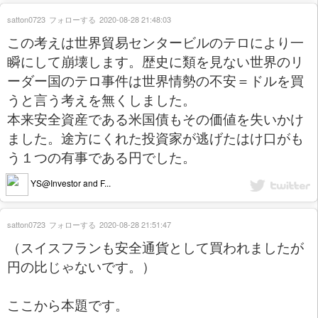
satton0723
フォローする
2020-08-28 21:48:03
この考えは世界貿易センタービルのテロにより一
瞬にして崩壊します。歴史に類を見ない世界のリ
ーダー国のテロ事件は世界情勢の不安＝ドルを買
うと言う考えを無くしました。
本来安全資産である米国債もその価値を失いかけ
ました。途方にくれた投資家が逃げたはけ口がも
う１つの有事である円でした。
YS@Investor and F...
satton0723
フォローする
2020-08-28 21:51:47
（スイスフランも安全通貨として買われましたが
円の比じゃないです。）
ここから本題です。