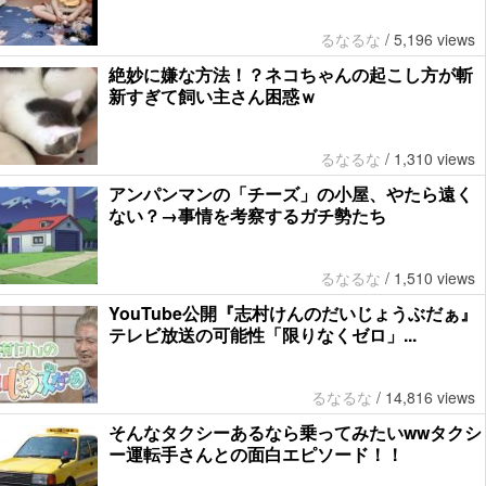
るなるな
/
5,196 views
絶妙に嫌な方法！？ネコちゃんの起こし方が斬
新すぎて飼い主さん困惑ｗ
るなるな
/
1,310 views
アンパンマンの「チーズ」の小屋、やたら遠く
ない？→事情を考察するガチ勢たち
るなるな
/
1,510 views
YouTube公開『志村けんのだいじょうぶだぁ』
テレビ放送の可能性「限りなくゼロ」...
るなるな
/
14,816 views
そんなタクシーあるなら乗ってみたいwwタクシ
ー運転手さんとの面白エピソード！！