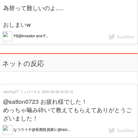
為替って難しいのよ.....
おしまいw
YS@Investor and F...
ネットの反応
raiching77
フォローする
2020-08-28 22:23:12
@satton0723 お疲れ様でした！
めっちゃ噛み砕いて教えてもらえてありがとうご
ざいました！
なつライチ@長期投資家💹@raic...