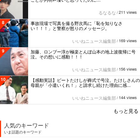
211 views
るなるな
/
8
事故現場で写真を撮る野次馬に「恥を知りなさ
い！！！」と警察が怒りのメッセージ。
169 views
いいねニュース編集部
/
9
加藤、ロンブー淳が極楽とんぼ山本の地上波復帰に号
泣。その想いに感動！！！
156 views
いいねニュース編集部
/
10
【感動実話】ビートたけしが葬式で号泣。たけしさんの
母親が「小遣いくれ！」と請求し続けた理由に感...
144 views
いいねニュース編集部
/
もっと見る
人気のキーワード
いま話題のキーワード