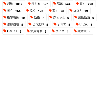
感動
考える
話題
癒す
1097
557
544
270
笑う
泣く
驚く
コロナ
264
123
78
19
衝撃映像
動物
赤ちゃん
感動動画
10
7
6
6
涙腺崩壊
ピコ太郎
子育て
いじめ
5
5
5
5
GACKT
満員電車
クイズ
結婚式
5
5
4
4