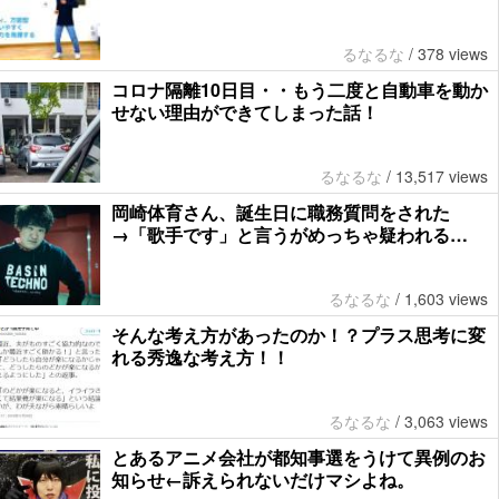
るなるな
/
378 views
コロナ隔離10日目・・もう二度と自動車を動か
せない理由ができてしまった話！
るなるな
/
13,517 views
岡崎体育さん、誕生日に職務質問をされた
→「歌手です」と言うがめっちゃ疑われる…
るなるな
/
1,603 views
そんな考え方があったのか！？プラス思考に変
れる秀逸な考え方！！
るなるな
/
3,063 views
とあるアニメ会社が都知事選をうけて異例のお
知らせ←訴えられないだけマシよね。