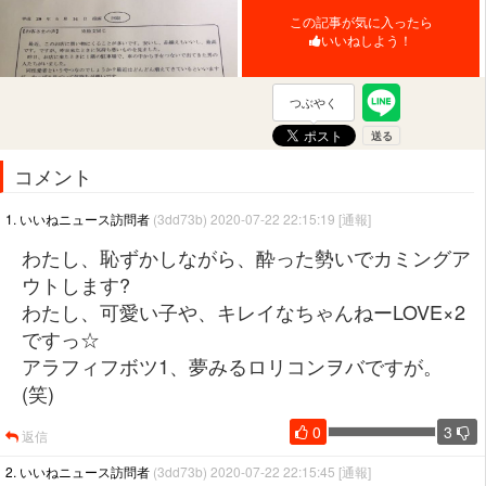
この記事が気に入ったら
いいねしよう！
つぶやく
コメント
1. いいねニュース訪問者
(3dd73b) 2020-07-22 22:15:19
[通報]
わたし、恥ずかしながら、酔った勢いでカミングア
ウトします?
わたし、可愛い子や、キレイなちゃんねーLOVE×2
ですっ☆
アラフィフボツ1、夢みるロリコンヲバですが。
(笑)
0
3
返信
2. いいねニュース訪問者
(3dd73b) 2020-07-22 22:15:45
[通報]