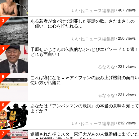
407 views
いいねニュース編集部
/
3
ある若者が命がけで謝罪した実話の歌。さだまさしの
「償い」に心を打たれる…
250 views
いいねニュース編集部
/
4
千原せいじさんの伝説的なぶっとびエピソード１０選！
どれも面白い！！
231 views
るなるな
/
5
これは癖になるｗｗアイフォンの読み上げ機能の面白い
使い方が話題に！
231 views
るなるな
/
6
あなたは『アンパンマンの歌詞』の本当の意味を知って
ますか!?
212 views
いいねニュース編集部
/
7
逮捕された準ミスター東洋大があの人気番組に出ていた
ことが判明←凄いと思ってたのに…