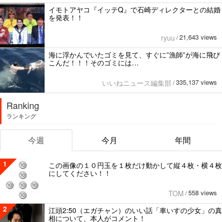
イモトアヤコ『イッテQ』で石崎ディレクターとの結婚
を発表！！
21,643 views
ryuu
/
海に浮かんでいたゴミを見て、すぐに”漁師”が海に飛び
こんだ！！！そのゴミには…
335,137 views
いいねニュース編集部
/
Ranking
ランキング
今週
今月
年間
1
この画像の１０円玉を１枚だけ動かして縦４枚・横４枚
にしてください！！
558 views
TOM
/
2
江頭2:50（エガチャン）のいい話「車いすの少女」の真
相について、本人がコメント！