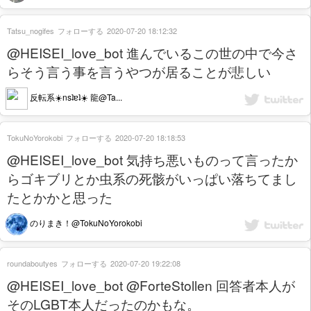
Tatsu_nogifes
フォローする
2020-07-20 18:12:32
@HEISEI_love_bot 進んでいるこの世の中で今さ
らそう言う事を言うやつが居ることが悲しい
反転系☀️nsʇɐʇ☀️ 龍@Ta...
TokuNoYorokobi
フォローする
2020-07-20 18:18:53
@HEISEI_love_bot 気持ち悪いものって言ったか
らゴキブリとか虫系の死骸がいっぱい落ちてまし
たとかかと思った
のりまき！@TokuNoYorokobi
roundaboutyes
フォローする
2020-07-20 19:22:08
@HEISEI_love_bot @ForteStollen 回答者本人が
そのLGBT本人だったのかもな。