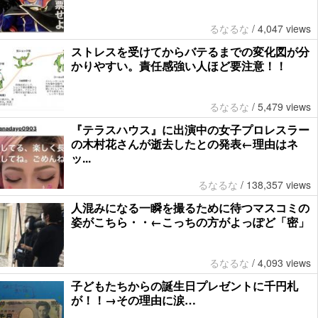
るなるな
/
4,047 views
ストレスを受けてからバテるまでの変化図が分
かりやすい。責任感強い人ほど要注意！！
るなるな
/
5,479 views
『テラスハウス』に出演中の女子プロレスラー
の木村花さんが逝去したとの発表←理由はネ
ッ...
るなるな
/
138,357 views
人混みになる一瞬を撮るために待つマスコミの
姿がこちら・・←こっちの方がよっぽど「密」
るなるな
/
4,093 views
子どもたちからの誕生日プレゼントに千円札
が！！→その理由に涙…