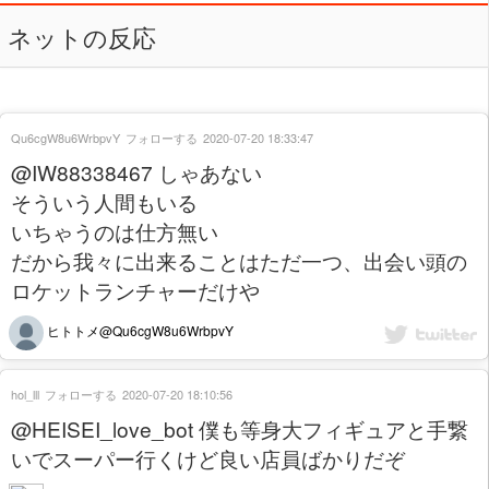
ネットの反応
Qu6cgW8u6WrbpvY
フォローする
2020-07-20 18:33:47
@IW88338467 しゃあない
そういう人間もいる
いちゃうのは仕方無い
だから我々に出来ることはただ一つ、出会い頭の
ロケットランチャーだけや
ヒトトメ@Qu6cgW8u6WrbpvY
hol_lll
フォローする
2020-07-20 18:10:56
@HEISEI_love_bot 僕も等身大フィギュアと手繋
いでスーパー行くけど良い店員ばかりだぞ