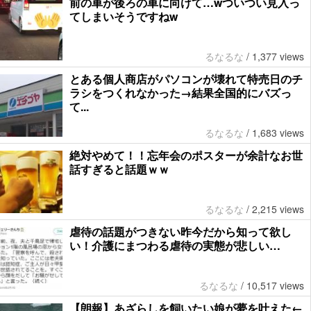
前の車が後ろの車に向けて…wついつい見入っ
てしまいそうですねw
るなるな
/
1,377 views
とある個人商店がパソコンが壊れて特売日のチ
ラシをつくれなかった→結果全国的にバズっ
て...
るなるな
/
1,683 views
絶対やめて！！忘年会のポスターが余計なお世
話すぎると話題ｗｗ
るなるな
/
2,215 views
虐待の話題がつきない昨今だから知って欲し
い！介護にまつわる虐待の実態が悲しい…
るなるな
/
10,517 views
【朗報】あざらしを飼いたい娘が夢を叶えた←