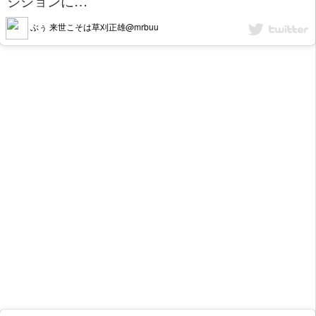
ジションに…
ぶぅ 来世こそは草刈正雄@mrbuu