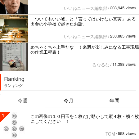
203,945 views
いいねニュース編集部
/
「ついてもいい嘘」と「言ってはいけない真実」 ある
田舎の小学校で起きたお話。
253,885 views
いいねニュース編集部
/
めちゃくちゃ上手だな！！来週が楽しみになる工事現場
の作業工程表！！
11,388 views
るなるな
/
Ranking
ランキング
今週
今月
年間
1
この画像の１０円玉を１枚だけ動かして縦４枚・横４枚
にしてください！！
558 views
TOM
/