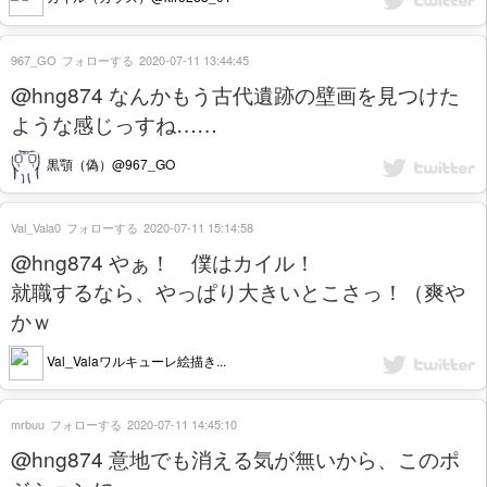
967_GO
フォローする
2020-07-11 13:44:45
@hng874 なんかもう古代遺跡の壁画を見つけた
ような感じっすね……
黒顎（偽）@967_GO
Val_Vala0
フォローする
2020-07-11 15:14:58
@hng874 やぁ！ 僕はカイル！
就職するなら、やっぱり大きいとこさっ！（爽や
かｗ
Val_Valaワルキューレ絵描き...
mrbuu
フォローする
2020-07-11 14:45:10
@hng874 意地でも消える気が無いから、このポ