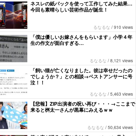
ネスレの紙パックを使って工作してみた結果…
今回も素晴らしい芸術作品が誕生！
るなるな
/
910 views
「僕は優しいお嫁さんをもらいます」小学４年
生の作文が面白すぎる…
るなるな
/
8,121 views
「飼い猫が亡くなりました。彼は幸せだったの
でしょうか？」との相談→ベストアンサーに号
泣！！
るなるな
/
5,463 views
【悲報】ZIP出演者の呪い再び・・・→ここまで
来ると桝太一さんが黒幕にみえるｗｗ
るなるな
/
50,634 views