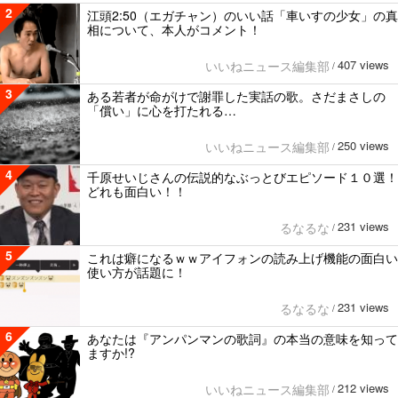
2
江頭2:50（エガチャン）のいい話「車いすの少女」の真
相について、本人がコメント！
407 views
いいねニュース編集部
/
3
ある若者が命がけで謝罪した実話の歌。さだまさしの
「償い」に心を打たれる…
250 views
いいねニュース編集部
/
4
千原せいじさんの伝説的なぶっとびエピソード１０選！
どれも面白い！！
231 views
るなるな
/
5
これは癖になるｗｗアイフォンの読み上げ機能の面白い
使い方が話題に！
231 views
るなるな
/
6
あなたは『アンパンマンの歌詞』の本当の意味を知って
ますか!?
212 views
いいねニュース編集部
/