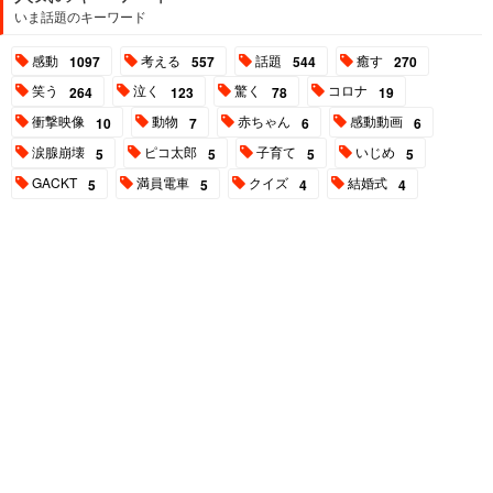
いま話題のキーワード
感動
考える
話題
癒す
1097
557
544
270
笑う
泣く
驚く
コロナ
264
123
78
19
衝撃映像
動物
赤ちゃん
感動動画
10
7
6
6
涙腺崩壊
ピコ太郎
子育て
いじめ
5
5
5
5
GACKT
満員電車
クイズ
結婚式
5
5
4
4