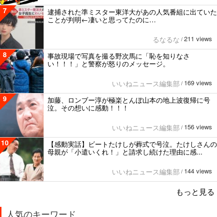
7
逮捕された準ミスター東洋大があの人気番組に出ていた
ことが判明←凄いと思ってたのに…
211 views
るなるな
/
8
事故現場で写真を撮る野次馬に「恥を知りなさ
い！！！」と警察が怒りのメッセージ。
169 views
いいねニュース編集部
/
9
加藤、ロンブー淳が極楽とんぼ山本の地上波復帰に号
泣。その想いに感動！！！
156 views
いいねニュース編集部
/
10
【感動実話】ビートたけしが葬式で号泣。たけしさんの
母親が「小遣いくれ！」と請求し続けた理由に感...
144 views
いいねニュース編集部
/
もっと見る
人気のキーワード