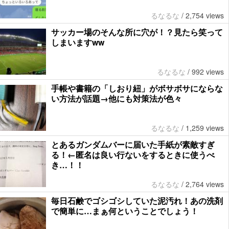
るなるな
/
2,754 views
サッカー場のそんな所に穴が！？見たら笑って
しまいますww
るなるな
/
992 views
手帳や書籍の「しおり紐」がボサボサにならな
い方法が話題→他にも対策法が色々
るなるな
/
1,259 views
とあるガンダムバーに届いた手紙が素敵すぎ
る！←匿名は良い行ないをするときに使うべ
き…！！
るなるな
/
2,764 views
毎日石鹸でゴシゴシしていた泥汚れ！あの洗剤
で簡単に…まぁ何ということでしょう！