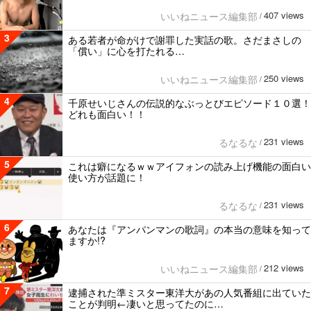
407 views
いいねニュース編集部
/
3
ある若者が命がけで謝罪した実話の歌。さだまさしの
「償い」に心を打たれる…
250 views
いいねニュース編集部
/
4
千原せいじさんの伝説的なぶっとびエピソード１０選！
どれも面白い！！
231 views
るなるな
/
5
これは癖になるｗｗアイフォンの読み上げ機能の面白い
使い方が話題に！
231 views
るなるな
/
6
あなたは『アンパンマンの歌詞』の本当の意味を知って
ますか!?
212 views
いいねニュース編集部
/
7
逮捕された準ミスター東洋大があの人気番組に出ていた
ことが判明←凄いと思ってたのに…