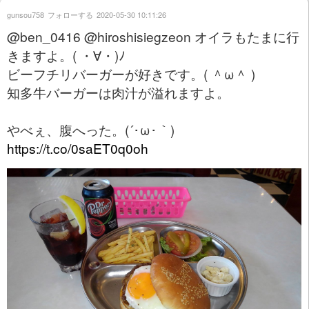
gunsou758
フォローする
2020-05-30 10:11:26
@ben_0416 @hiroshisiegzeon オイラもたまに行
きますよ。( ・∀・)ﾉ
ビーフチリバーガーが好きです。( ＾ω＾ )
知多牛バーガーは肉汁が溢れますよ。
やべぇ、腹へった。(´･ω･｀)
https://t.co/0saET0q0oh