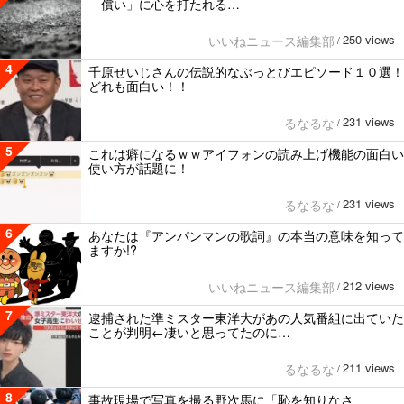
「償い」に心を打たれる…
250 views
いいねニュース編集部
/
4
千原せいじさんの伝説的なぶっとびエピソード１０選！
どれも面白い！！
231 views
るなるな
/
5
これは癖になるｗｗアイフォンの読み上げ機能の面白い
使い方が話題に！
231 views
るなるな
/
6
あなたは『アンパンマンの歌詞』の本当の意味を知って
ますか!?
212 views
いいねニュース編集部
/
7
逮捕された準ミスター東洋大があの人気番組に出ていた
ことが判明←凄いと思ってたのに…
211 views
るなるな
/
8
事故現場で写真を撮る野次馬に「恥を知りなさ