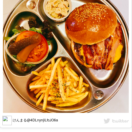
けんまる@4DLnynjiLfcJO6a