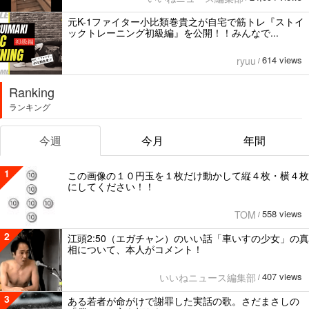
元K-1ファイター小比類巻貴之が自宅で筋トレ『ストイ
ックトレーニング初級編』を公開！！みんなで...
614 views
ryuu
/
Ranking
ランキング
今週
今月
年間
1
この画像の１０円玉を１枚だけ動かして縦４枚・横４枚
にしてください！！
558 views
TOM
/
2
江頭2:50（エガチャン）のいい話「車いすの少女」の真
相について、本人がコメント！
407 views
いいねニュース編集部
/
3
ある若者が命がけで謝罪した実話の歌。さだまさしの