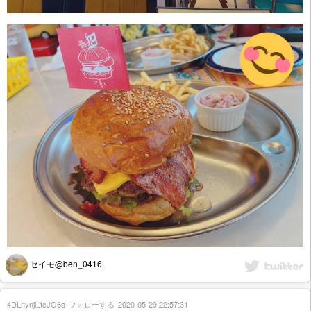
セイモ@ben_0416
4DLnynjiLfcJO6a
フォローする
2020-05-29 22:57:31