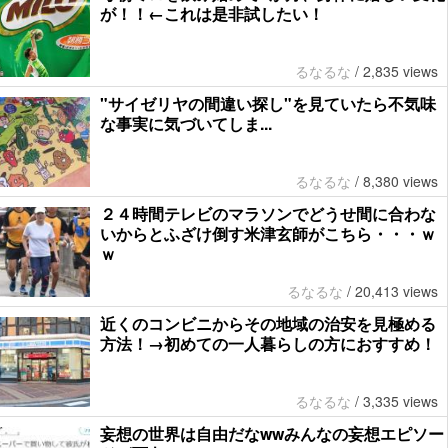
が！！←これは是非試したい！
るなるな
/
2,835 views
"サイゼリヤの間違い探し"を見ていたら不気味
な事実に気づいてしま...
るなるな
/
8,380 views
２４時間テレビのマラソンでどうせ間に合わな
いからとふざけ倒す米津玄師がこちら・・・ｗ
ｗ
るなるな
/
20,413 views
近くのコンビニからその地域の治安を見極める
方法！→初めての一人暮らしの方におすすめ！
るなるな
/
3,335 views
妄想の世界は自由だなwwみんなの妄想エピソー