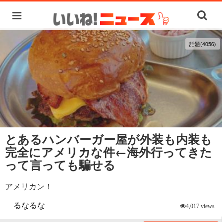
話題(4056)
とあるハンバーガー屋が外装も内装も
完全にアメリカな件←海外行ってきた
って言っても騙せる
アメリカン！
るなるな
4,017 views