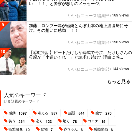
い！！！」と警察が怒りのメッセージ。
169 views
いいねニュース編集部
/
9
加藤、ロンブー淳が極楽とんぼ山本の地上波復帰に号
泣。その想いに感動！！！
156 views
いいねニュース編集部
/
10
【感動実話】ビートたけしが葬式で号泣。たけしさんの
母親が「小遣いくれ！」と請求し続けた理由に感...
144 views
いいねニュース編集部
/
もっと見る
人気のキーワード
いま話題のキーワード
感動
考える
話題
癒す
1097
557
544
270
笑う
泣く
驚く
コロナ
264
123
78
19
衝撃映像
動物
赤ちゃん
感動動画
10
7
6
6