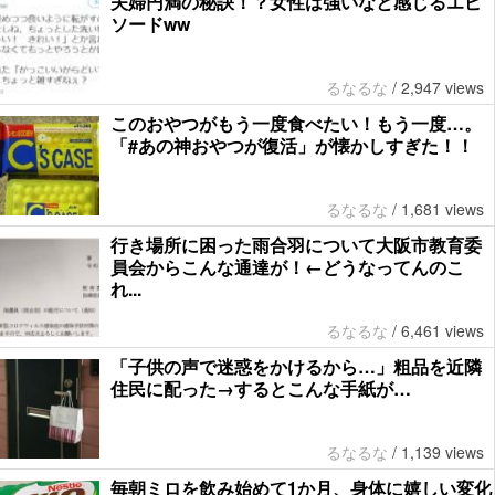
夫婦円満の秘訣！？女性は強いなと感じるエピ
ソードww
るなるな
/
2,947 views
このおやつがもう一度食べたい！もう一度…。
「#あの神おやつが復活」が懐かしすぎた！！
るなるな
/
1,681 views
行き場所に困った雨合羽について大阪市教育委
員会からこんな通達が！←どうなってんのこ
れ...
るなるな
/
6,461 views
「子供の声で迷惑をかけるから…」粗品を近隣
住民に配った→するとこんな手紙が…
るなるな
/
1,139 views
毎朝ミロを飲み始めて1か月、身体に嬉しい変化