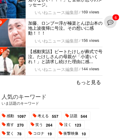
ッセージ。
169 views
いいねニュース編集部
/
6
9
加藤、ロンブー淳が極楽とんぼ山本の
地上波復帰に号泣。その想いに感
動！！！
156 views
いいねニュース編集部
/
10
【感動実話】ビートたけしが葬式で号
泣。たけしさんの母親が「小遣いく
れ！」と請求し続けた理由に感...
144 views
いいねニュース編集部
/
もっと見る
人気のキーワード
いま話題のキーワード
感動
考える
話題
1097
557
544
癒す
笑う
泣く
270
264
123
驚く
コロナ
衝撃映像
78
19
10