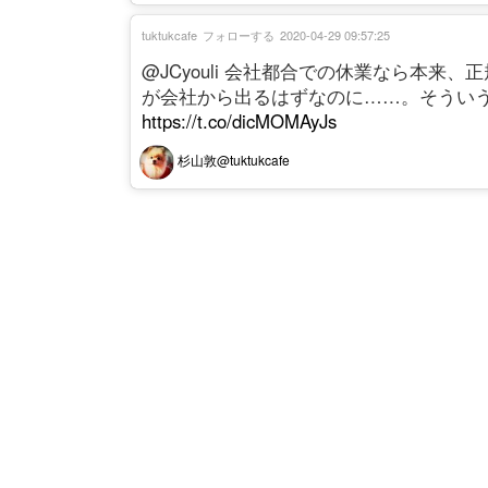
tuktukcafe
フォローする
2020-04-29 09:57:25
@JCyouli 会社都合での休業なら本
が会社から出るはずなのに……。そうい
https://t.co/dicMOMAyJs
杉山敦@tuktukcafe