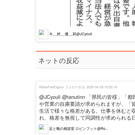
今__村__優__莉@JCyouli
ネットの反応
RobinFootOguro
フォローする
2020-04-29 10:32:14
@JCyouli @tanutinn 「県民の
や営業の自粛要請が求められますが、「
生活で様々な格差がある。仕事を休むと
れ、格差を無視して同調性が求められる
足と靴の相談室 ロビンフット@Ro...