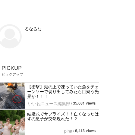
るなるな
PICKUP
ピックアップ
【衝撃】湖の上で凍っていた魚をチェ
ーンソーで切り出してみたら目疑う光
景が！！！
35,681 views
いいねニュース編集部
/
結婚式でサプライズ！！亡くなったは
ずの息子が突然現れた！？
6,413 views
pina
/