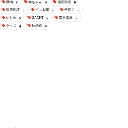
動物
赤ちゃん
感動動画
7
6
6
涙腺崩壊
ピコ太郎
子育て
5
5
5
いじめ
GACKT
満員電車
5
5
5
クイズ
結婚式
4
4