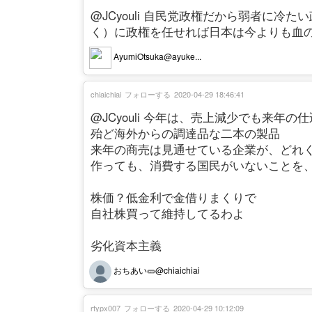
@JCyouli 自民党政権だから弱者に
く）に政権を任せれば日本は今よりも血
AyumiOtsuka@ayuke...
chiaichiai
フォローする
2020-04-29 18:46:41
@JCyouli 今年は、売上減少でも来年
殆ど海外からの調達品な二本の製品
来年の商売は見通せている企業が、どれ
作っても、消費する国民がいないことを
株価？低金利で金借りまくりで
自社株買って維持してるわよ
劣化資本主義
おちあい🥒@chiaichiai
rtypx007
フォローする
2020-04-29 10:12:09