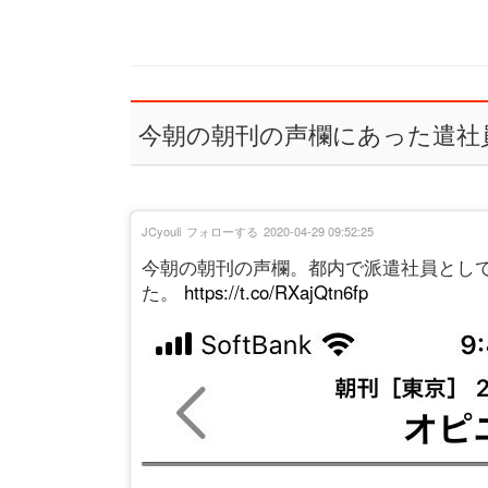
今朝の朝刊の声欄にあった遣社
JCyouli
フォローする
2020-04-29 09:52:25
今朝の朝刊の声欄。都内で派遣社員として
た。
https://t.co/RXajQtn6fp