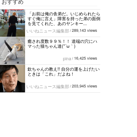
おすすめ
「お前は俺の舎弟だ。いじめられたら
すぐ俺に言え」障害を持った弟の面倒
を見てくれた、あのヤンキー...
289,143 views
いいねニュース編集部
/
癒され度数９９％！！ 道端の穴にハ
マった猫ちゃん達(*´ω｀)
16,425 views
pina
/
欽ちゃんの教え!! 自分の運を上げたい
ときは「これ」だよね！
203,945 views
いいねニュース編集部
/