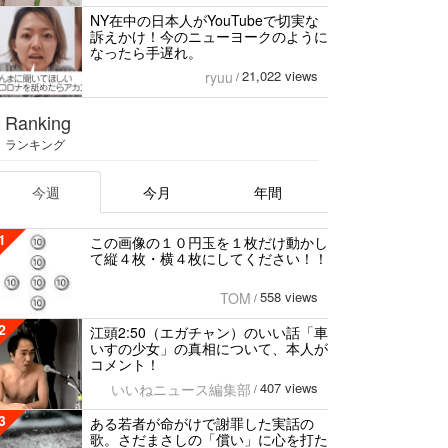
NY在中の日本人がYouTubeで切実な
訴えかけ！今のニューヨークのように
なったら手遅れ。
21,022 views
ryuu
/
Ranking
ランキング
今週
今月
年間
1
この画像の１０円玉を１枚だけ動かし
て縦４枚・横４枚にしてください！！
558 views
TOM
/
2
江頭2:50（エガチャン）のいい話「車
いすの少女」の真相について、本人が
コメント！
407 views
いいねニュース編集部
/
3
ある若者が命がけで謝罪した実話の
歌。さだまさしの「償い」に心を打た