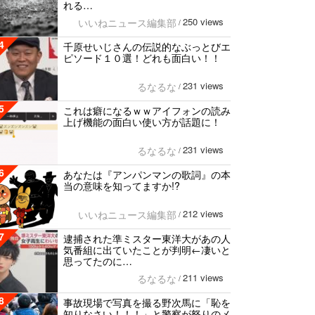
れる…
250 views
いいねニュース編集部
/
4
千原せいじさんの伝説的なぶっとびエ
ピソード１０選！どれも面白い！！
231 views
るなるな
/
5
これは癖になるｗｗアイフォンの読み
上げ機能の面白い使い方が話題に！
231 views
るなるな
/
6
あなたは『アンパンマンの歌詞』の本
当の意味を知ってますか!?
212 views
いいねニュース編集部
/
7
逮捕された準ミスター東洋大があの人
気番組に出ていたことが判明←凄いと
思ってたのに…
211 views
るなるな
/
8
事故現場で写真を撮る野次馬に「恥を
知りなさい！！！」と警察が怒りのメ