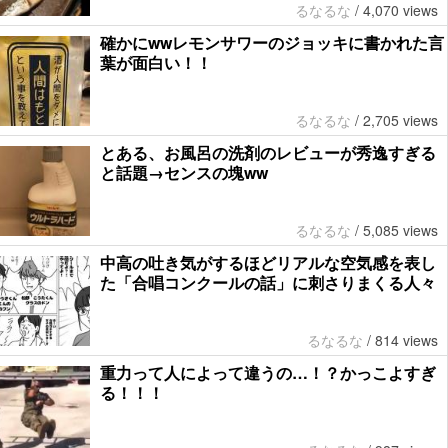
るなるな
/
4,070 views
確かにwwレモンサワーのジョッキに書かれた言
葉が面白い！！
るなるな
/
2,705 views
とある、お風呂の洗剤のレビューが秀逸すぎる
と話題→センスの塊ww
るなるな
/
5,085 views
中高の吐き気がするほどリアルな空気感を表し
た「合唱コンクールの話」に刺さりまくる人々
るなるな
/
814 views
重力って人によって違うの…！？かっこよすぎ
る！！！