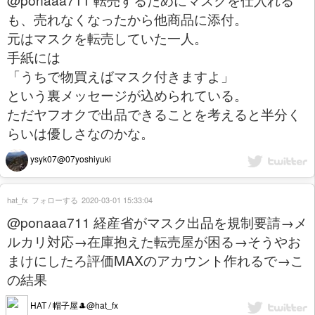
も、売れなくなったから他商品に添付。
元はマスクを転売していた一人。
手紙には
「うちで物買えばマスク付きますよ」
という裏メッセージが込められている。
ただヤフオクで出品できることを考えると半分く
らいは優しさなのかな。
ysyk07@07yoshiyuki
hat_fx
フォローする
2020-03-01 15:33:04
@ponaaa711 経産省がマスク出品を規制要請→メ
ルカリ対応→在庫抱えた転売屋が困る→そうやお
まけにしたろ評価MAXのアカウント作れるで→こ
の結果
HAT / 帽子屋🎩@hat_fx