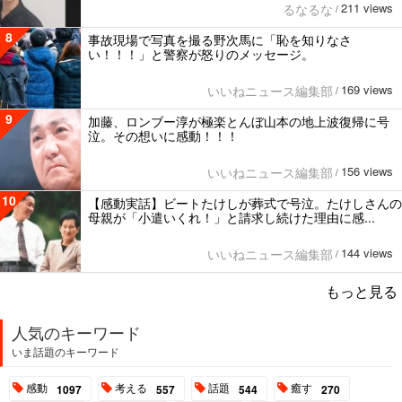
211 views
るなるな
/
8
事故現場で写真を撮る野次馬に「恥を知りなさ
い！！！」と警察が怒りのメッセージ。
169 views
いいねニュース編集部
/
9
加藤、ロンブー淳が極楽とんぼ山本の地上波復帰に号
泣。その想いに感動！！！
156 views
いいねニュース編集部
/
10
【感動実話】ビートたけしが葬式で号泣。たけしさんの
母親が「小遣いくれ！」と請求し続けた理由に感...
144 views
いいねニュース編集部
/
もっと見る
人気のキーワード
いま話題のキーワード
感動
考える
話題
癒す
1097
557
544
270