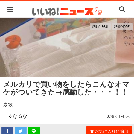
感動(1868)
話題(4056)
メルカリで買い物をしたらこんなオマ
ケがついてきた→感動した・・・！！
素敵！
るなるな
26,351 views
お気に入りに追加