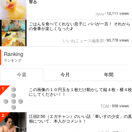
響♨
12,111 views
ryuu
/
ごはんを食べてくれない息子に パパが一言！ それから
の食事が楽しくなった♪
93,778 views
いいねニュース編集部
/
Ranking
ランキング
今週
今月
年間
1
この画像の１０円玉を１枚だけ動かして縦４枚・横４枚
にしてください！！
558 views
TOM
/
2
江頭2:50（エガチャン）のいい話「車いすの少女」の真
相について、本人がコメント！