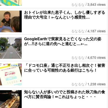
るなるな
/
3,843 views
おトイレが出来た息子くん、しかし優しすぎる
理由で大号泣！←なんという感受性…
るなるな
/
4,187 views
GoogleEarthで実家見ると亡くなった父の姿
が…!!さらに道の先へと進むと…←...
るなるな
/
4,670 views
「ドコモ口座」通じ不正引き出し相次ぐ！被害
に合っている可能性のある銀行はこちら！
るなるな
/
1,238 views
知らない人が多いのでと投稿された秋刀魚の食
べ方に賛否両論！⇐これはちょっと・・・