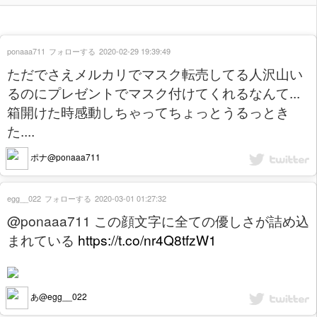
ponaaa711
フォローする
2020-02-29 19:39:49
ただでさえメルカリでマスク転売してる人沢山い
るのにプレゼントでマスク付けてくれるなんて...
箱開けた時感動しちゃってちょっとうるっとき
た....
ポナ@ponaaa711
egg__022
フォローする
2020-03-01 01:27:32
@ponaaa711 この顔文字に全ての優しさが詰め込
まれている
https://t.co/nr4Q8tfzW1
あ@egg__022