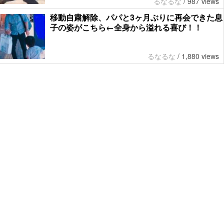
るなるな
/
987 views
移動自粛解除、パパと3ヶ月ぶりに再会できた息
子の姿がこちら←全身から溢れる喜び！！
るなるな
/
1,880 views