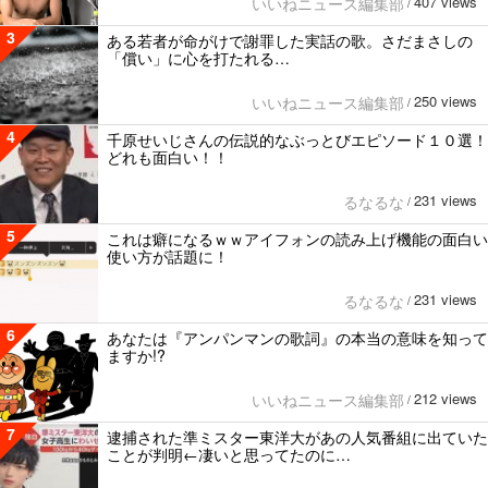
407 views
いいねニュース編集部
/
3
ある若者が命がけで謝罪した実話の歌。さだまさしの
「償い」に心を打たれる…
250 views
いいねニュース編集部
/
4
千原せいじさんの伝説的なぶっとびエピソード１０選！
どれも面白い！！
231 views
るなるな
/
5
これは癖になるｗｗアイフォンの読み上げ機能の面白い
使い方が話題に！
231 views
るなるな
/
6
あなたは『アンパンマンの歌詞』の本当の意味を知って
ますか!?
212 views
いいねニュース編集部
/
7
逮捕された準ミスター東洋大があの人気番組に出ていた
ことが判明←凄いと思ってたのに…