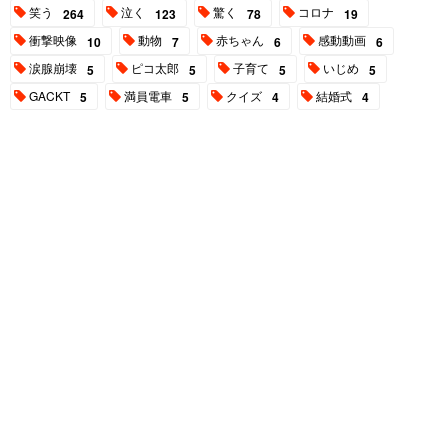
笑う
泣く
驚く
コロナ
264
123
78
19
衝撃映像
動物
赤ちゃん
感動動画
10
7
6
6
涙腺崩壊
ピコ太郎
子育て
いじめ
5
5
5
5
GACKT
満員電車
クイズ
結婚式
5
5
4
4