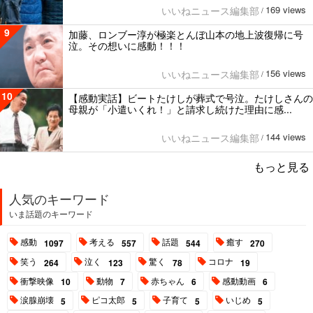
169 views
いいねニュース編集部
/
9
加藤、ロンブー淳が極楽とんぼ山本の地上波復帰に号
泣。その想いに感動！！！
156 views
いいねニュース編集部
/
10
【感動実話】ビートたけしが葬式で号泣。たけしさんの
母親が「小遣いくれ！」と請求し続けた理由に感...
144 views
いいねニュース編集部
/
もっと見る
人気のキーワード
いま話題のキーワード
感動
考える
話題
癒す
1097
557
544
270
笑う
泣く
驚く
コロナ
264
123
78
19
衝撃映像
動物
赤ちゃん
感動動画
10
7
6
6
涙腺崩壊
ピコ太郎
子育て
いじめ
5
5
5
5