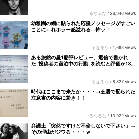
るなるな
/
26,346 views
幼稚園の網に貼られた応援メッセージがすごい
ことに←れホラー感溢れる…怖ッ！
るなるな
/
1,663 views
ある旅館の星1酷評レビュー、返信で書かれ
た”投稿者の宿泊中の行動”を読むと評価が18...
るなるな
/
8,827 views
時代はここまで来たか・・・→芝居で配られた
注意書の内容に驚き！！
るなるな
/
13,922 views
弁護士「突然ですけど不倫しないで下さい」→
その理由がジワる・・・ｗ