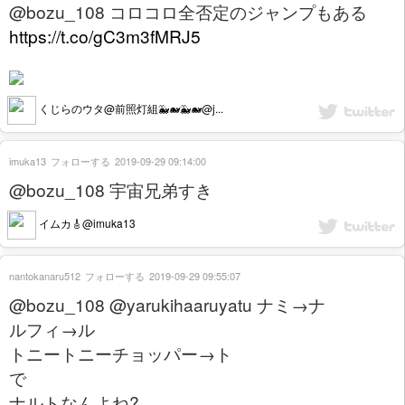
@bozu_108 コロコロ全否定のジャンプもある
https://t.co/gC3m3fMRJ5
くじらのウタ@前照灯組🐳🐋🐳🐋@j...
imuka13
フォローする
2019-09-29 09:14:00
@bozu_108 宇宙兄弟すき
イムカ🎸@imuka13
nantokanaru512
フォローする
2019-09-29 09:55:07
@bozu_108 @yarukihaaruyatu ナミ→ナ
ルフィ→ル
トニートニーチョッパー→ト
で
ナルトなんよね?