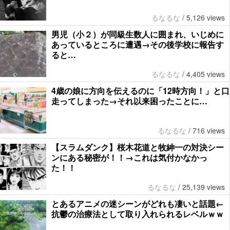
るなるな
/
5,126 views
男児（小２）が同級生数人に囲まれ、いじめに
あっているところに遭遇→その後学校に報告す
ると…
るなるな
/
4,405 views
4歳の娘に方向を伝えるのに「12時方向！」と口
走ってしまった→それ以来困ったことに…
るなるな
/
716 views
【スラムダンク】桜木花道と牧紳一の対決シー
ンにある秘密が！！→これは気付かなかっ
た！！
るなるな
/
25,139 views
とあるアニメの迷シーンがどれも凄いと話題←
抗鬱の治療法として取り入れられるレベルｗｗ