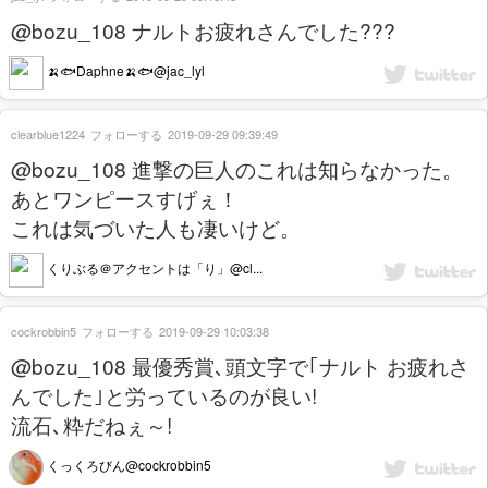
@bozu_108 ナルトお疲れさんでした???
🍌🐟Daphne🍌🐟@jac_lyl
clearblue1224
フォローする
2019-09-29 09:39:49
@bozu_108 進撃の巨人のこれは知らなかった。
あとワンピースすげぇ！
これは気づいた人も凄いけど。
くりぶる＠アクセントは「り」@cl...
cockrobbin5
フォローする
2019-09-29 10:03:38
@bozu_108 最優秀賞､頭文字で｢ナルト お疲れさ
んでした｣と労っているのが良い!
流石､粋だねぇ～!
くっくろびん@cockrobbin5