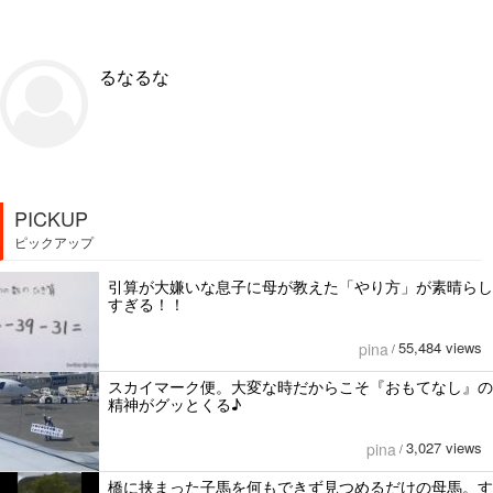
るなるな
PICKUP
ピックアップ
引算が大嫌いな息子に母が教えた「やり方」が素晴らし
すぎる！！
55,484 views
pina
/
スカイマーク便。大変な時だからこそ『おもてなし』の
精神がグッとくる♪
3,027 views
pina
/
橋に挟まった子馬を何もできず見つめるだけの母馬。す