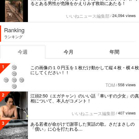
るとある男性が危険をかえりみず救助にあたる！
24,094 views
いいねニュース編集部
/
Ranking
ランキング
今週
今月
年間
1
この画像の１０円玉を１枚だけ動かして縦４枚・横４枚
にしてください！！
558 views
TOM
/
2
江頭2:50（エガチャン）のいい話「車いすの少女」の真
相について、本人がコメント！
407 views
いいねニュース編集部
/
3
ある若者が命がけで謝罪した実話の歌。さだまさしの
「償い」に心を打たれる…