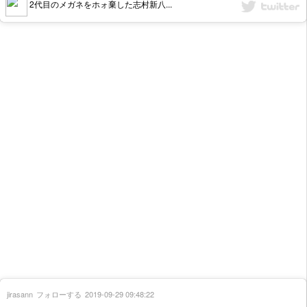
2代目のメガネをホォ棄した志村新八...
jirasann
フォローする
2019-09-29 09:48:22