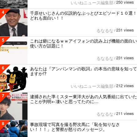
250 views
いいねニュース編集部
/
4
千原せいじさんの伝説的なぶっとびエピソード１０選！
どれも面白い！！
231 views
るなるな
/
5
これは癖になるｗｗアイフォンの読み上げ機能の面白い
使い方が話題に！
231 views
るなるな
/
6
あなたは『アンパンマンの歌詞』の本当の意味を知って
ますか!?
212 views
いいねニュース編集部
/
7
逮捕された準ミスター東洋大があの人気番組に出ていた
ことが判明←凄いと思ってたのに…
211 views
るなるな
/
8
事故現場で写真を撮る野次馬に「恥を知りなさ
い！！！」と警察が怒りのメッセージ。