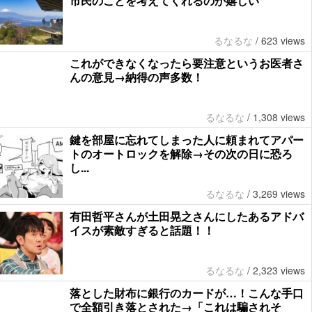
市民のことを考えてくれるのが嬉しい
るなるな
/
623 views
これができなくなったら要注意というお医者さ
んの意見→納得の声多数！
るなるな
/
1,308 views
鍵を部屋に忘れてしまった人に頼まれてアパー
トのオートロックを解除→その次の日に恐ろ
し...
るなるな
/
3,269 views
有田哲平さんが土田晃之さんにしたあるアドバ
イスが素敵すぎると話題！！
るなるな
/
2,323 views
落とした財布に銀行のカードが…！こんな手口
で全額引き落とされた→「これは騙されそ