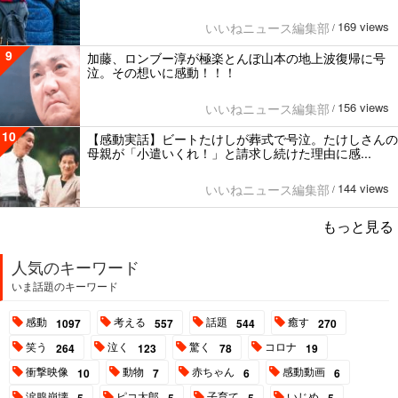
169 views
いいねニュース編集部
/
9
加藤、ロンブー淳が極楽とんぼ山本の地上波復帰に号
泣。その想いに感動！！！
156 views
いいねニュース編集部
/
10
【感動実話】ビートたけしが葬式で号泣。たけしさんの
母親が「小遣いくれ！」と請求し続けた理由に感...
144 views
いいねニュース編集部
/
もっと見る
人気のキーワード
いま話題のキーワード
感動
考える
話題
癒す
1097
557
544
270
笑う
泣く
驚く
コロナ
264
123
78
19
衝撃映像
動物
赤ちゃん
感動動画
10
7
6
6
涙腺崩壊
ピコ太郎
子育て
いじめ
5
5
5
5