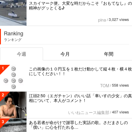
スカイマーク便。大変な時だからこそ『おもてなし』の
精神がグッとくる♪
3,027 views
pina
/
Ranking
ランキング
今週
今月
年間
1
この画像の１０円玉を１枚だけ動かして縦４枚・横４枚
にしてください！！
558 views
TOM
/
2
江頭2:50（エガチャン）のいい話「車いすの少女」の真
相について、本人がコメント！
407 views
いいねニュース編集部
/
3
ある若者が命がけで謝罪した実話の歌。さだまさしの
「償い」に心を打たれる…