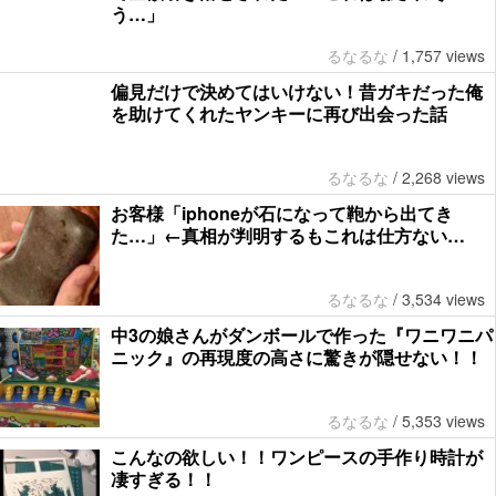
う…」
るなるな
/
1,757 views
偏見だけで決めてはいけない！昔ガキだった俺
を助けてくれたヤンキーに再び出会った話
るなるな
/
2,268 views
お客様「iphoneが石になって鞄から出てき
た…」←真相が判明するもこれは仕方ない…
るなるな
/
3,534 views
中3の娘さんがダンボールで作った『ワニワニパ
ニック』の再現度の高さに驚きが隠せない！！
るなるな
/
5,353 views
こんなの欲しい！！ワンピースの手作り時計が
凄すぎる！！