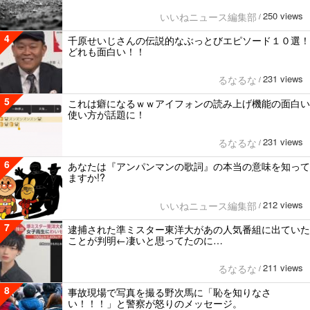
250 views
いいねニュース編集部
/
4
千原せいじさんの伝説的なぶっとびエピソード１０選！
どれも面白い！！
231 views
るなるな
/
5
これは癖になるｗｗアイフォンの読み上げ機能の面白い
使い方が話題に！
231 views
るなるな
/
6
あなたは『アンパンマンの歌詞』の本当の意味を知って
ますか!?
212 views
いいねニュース編集部
/
7
逮捕された準ミスター東洋大があの人気番組に出ていた
ことが判明←凄いと思ってたのに…
211 views
るなるな
/
8
事故現場で写真を撮る野次馬に「恥を知りなさ
い！！！」と警察が怒りのメッセージ。