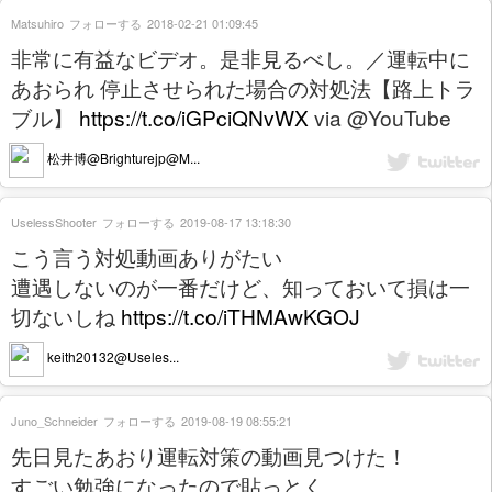
Matsuhiro
フォローする
2018-02-21 01:09:45
非常に有益なビデオ。是非見るべし。／運転中に
あおられ 停止させられた場合の対処法【路上トラ
ブル】
https://t.co/iGPciQNvWX
via @YouTube
松井博@Brighturejp@M...
UselessShooter
フォローする
2019-08-17 13:18:30
こう言う対処動画ありがたい
遭遇しないのが一番だけど、知っておいて損は一
切ないしね
https://t.co/iTHMAwKGOJ
keith20132@Useles...
Juno_Schneider
フォローする
2019-08-19 08:55:21
先日見たあおり運転対策の動画見つけた！
すごい勉強になったので貼っとく。