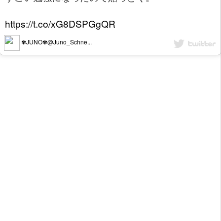
https://t.co/xG8DSPGgQR
✾JUNO✾@Juno_Schne...