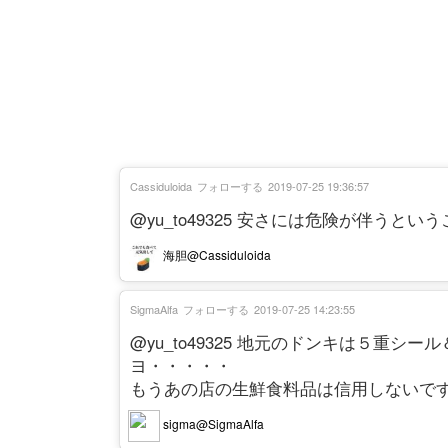
Cassiduloida
フォローする
2019-07-25 19:36:57
@yu_to49325 安さには危険が伴うと
海胆@Cassiduloida
SigmaAlfa
フォローする
2019-07-25 14:23:55
@yu_to49325 地元のドンキは５重
ヨ・・・・・
もうあの店の生鮮食料品は信用しないで
sigma@SigmaAlfa