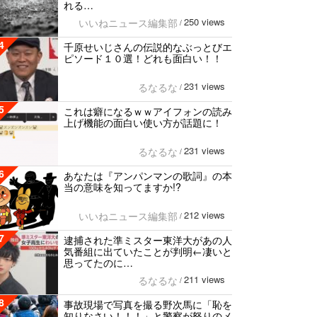
れる…
250 views
いいねニュース編集部
/
4
千原せいじさんの伝説的なぶっとびエ
ピソード１０選！どれも面白い！！
231 views
るなるな
/
5
これは癖になるｗｗアイフォンの読み
上げ機能の面白い使い方が話題に！
231 views
るなるな
/
6
あなたは『アンパンマンの歌詞』の本
当の意味を知ってますか!?
212 views
いいねニュース編集部
/
7
逮捕された準ミスター東洋大があの人
気番組に出ていたことが判明←凄いと
思ってたのに…
211 views
るなるな
/
8
事故現場で写真を撮る野次馬に「恥を
知りなさい！！！」と警察が怒りのメ