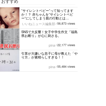
おすすめ
”サイレントベビー”って知ってます
か！？ 赤ちゃんを”サイレントベビ
ー”にしてしまう親の行動とは…
56,873 views
いいねニュース編集部
/
SNSで大反響！女子中学生作文『福島
県お断り』が心に刺さる。
22,177 views
pina
/
引算が大嫌いな息子に母が教えた「や
り方」が素晴らしすぎる！！
55,484 views
pina
/