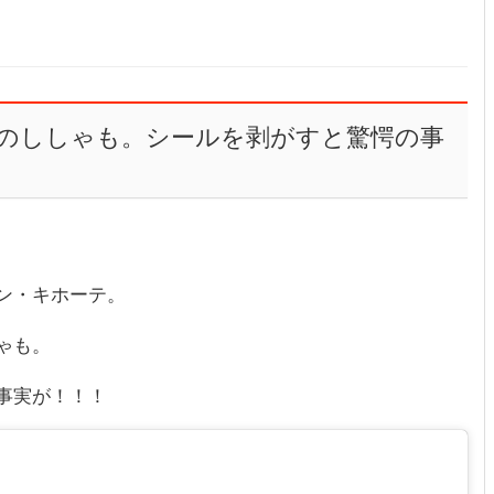
のししゃも。シールを剥がすと驚愕の事
ン・キホーテ。
ゃも。
事実が！！！