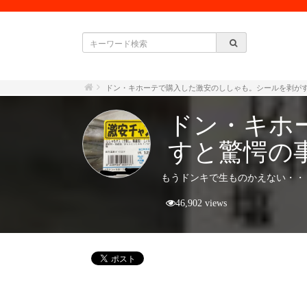
ドン・キホーテで購入した激安のししゃも。シールを剥が
ドン・キホ
すと驚愕の
もうドンキで生ものかえない・・
46,902 views