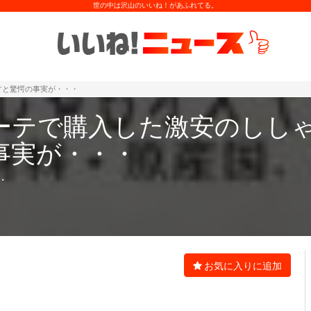
世の中は沢山のいいね！があふれてる。
すと驚愕の事実が・・・
ーテで購入した激安のしし
事実が・・・
・
お気に入りに追加