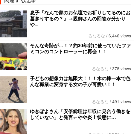
息子「なんで家のお仏壇でお祈りしてるのにお
墓参りするの？」→親御さんの回答が分かり
や...
るなるな
/
6,446 views
そんな奇跡が…！？約30年前に使っていたファ
ミコンのコントローラーに再会！！
るなるな
/
378 views
子どもの想像力は無限大！！！木の棒一本で色
んな職業に変身する女の子が可愛い！！
るなるな
/
491 views
ゆきぽよさん「安倍総理は年収に見合う働きを
していない」と発言←やや炎上状態に…