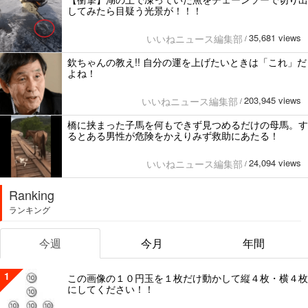
してみたら目疑う光景が！！！
35,681 views
いいねニュース編集部
/
欽ちゃんの教え!! 自分の運を上げたいときは「これ」だ
よね！
203,945 views
いいねニュース編集部
/
橋に挟まった子馬を何もできず見つめるだけの母馬。す
るとある男性が危険をかえりみず救助にあたる！
24,094 views
いいねニュース編集部
/
Ranking
ランキング
今週
今月
年間
1
この画像の１０円玉を１枚だけ動かして縦４枚・横４枚
にしてください！！