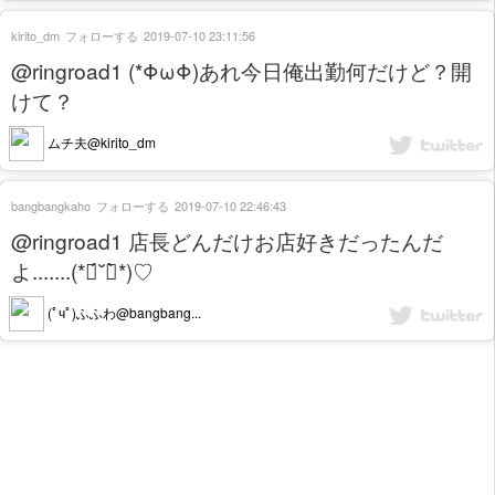
kirito_dm
フォローする
2019-07-10 23:11:56
@ringroad1 (*ΦωΦ)あれ今日俺出勤何だけど？開
けて？
ムチ夫@kirito_dm
bangbangkaho
フォローする
2019-07-10 22:46:43
@ringroad1 店長どんだけお店好きだったんだ
よ.......(*ฅ́˘ฅ̀*)♡
(ﾟчﾟ)ふふわ@bangbang...