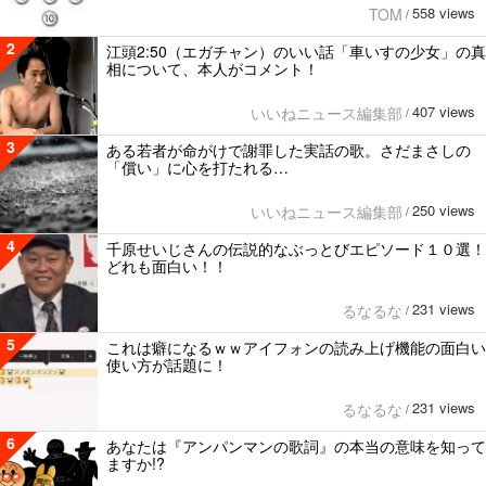
558 views
TOM
/
2
江頭2:50（エガチャン）のいい話「車いすの少女」の真
相について、本人がコメント！
407 views
いいねニュース編集部
/
3
ある若者が命がけで謝罪した実話の歌。さだまさしの
「償い」に心を打たれる…
250 views
いいねニュース編集部
/
4
千原せいじさんの伝説的なぶっとびエピソード１０選！
どれも面白い！！
231 views
るなるな
/
5
これは癖になるｗｗアイフォンの読み上げ機能の面白い
使い方が話題に！
231 views
るなるな
/
6
あなたは『アンパンマンの歌詞』の本当の意味を知って
ますか!?