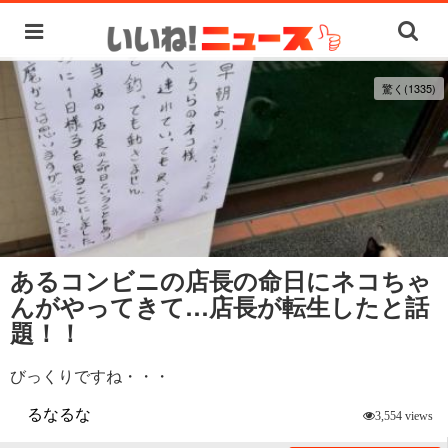
驚く(1335)
あるコンビニの店長の命日にネコちゃ
んがやってきて…店長が転生したと話
題！！
びっくりですね・・・
るなるな
3,554 views