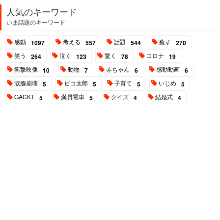
人気のキーワード
いま話題のキーワード
感動
考える
話題
癒す
1097
557
544
270
笑う
泣く
驚く
コロナ
264
123
78
19
衝撃映像
動物
赤ちゃん
感動動画
10
7
6
6
涙腺崩壊
ピコ太郎
子育て
いじめ
5
5
5
5
GACKT
満員電車
クイズ
結婚式
5
5
4
4