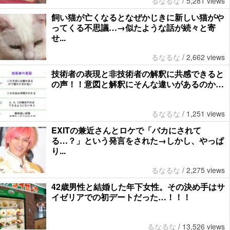
るなるな
/
5,281 views
飼い猫が亡くなるとなぜかじきに新しい猫がや
ってくる不思議…→似たような話が続々と寄
せ...
るなるな
/
2,662 views
技術者の表現と非技術者の解釈に共感できると
の声！！意図と解釈にそんな違いがあるのか…
るなるな
/
1,251 views
EXITの兼近さんとロケで「バカにされて
る…？」という発言をされた→しかし、やっぱ
り...
るなるな
/
2,275 views
42歳男性と結婚した年下女性。その決め手はサ
イゼリアでの初デートだった…！！！
るなるな
/
13,526 views