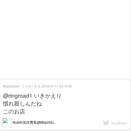
McpoNutsin
フォローする
2019-07-11 03:14:02
@ringroad1 いきかえり
慣れ親しんだね
このお店
NutsIn先任曹長@McpoNu...