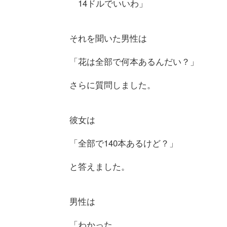
14ドルでいいわ」
それを聞いた男性は
「花は全部で何本あるんだい？」
さらに質問しました。
彼女は
「全部で140本あるけど？」
と答えました。
男性は
「わかった。