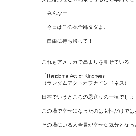
「みんなー
今日はこの花全部タダよ。
自由に持ち帰って！」
これもアメリカで高まりを見せている
「Randome Act of Kindness
（ランダムアクトオブカインドネス）」
日本でいうところの恩送りの一種でしょ
この場で幸せになったのは女性だけでは
その場にいる人全員が幸せな気分となっ