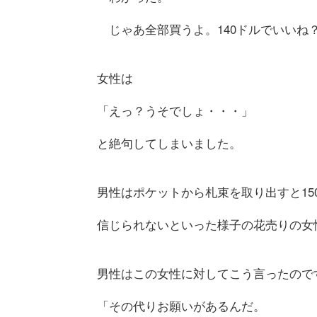
じゃあ全部買うよ。140ドルでいいね
女性は
「えっ？うそでしょ・・・」
と絶句してしまいました。
男性はポケットから札束を取り出すと15
信じられないといった様子の花売りの女
男性はこの女性に対してこう言ったので
「その代りお願いがあるんだ。