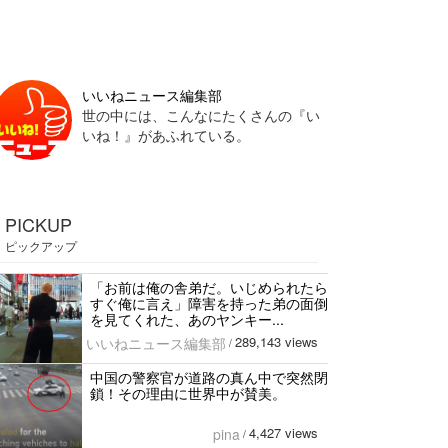
いいねニュース編集部
世の中には、こんなにたくさんの『い
いね！』があふれている。
PICKUP
ピックアップ
「お前は俺の舎弟だ。いじめられたら
すぐ俺に言え」障害を持った弟の面倒
を見てくれた、あのヤンキー...
289,143 views
いいねニュース編集部
/
中国の警察官が道路の真ん中で突然閉
鎖！その理由に世界中が賛美。
4,427 views
pina
/