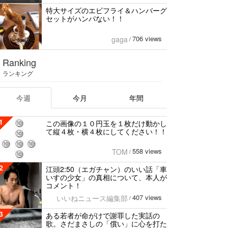
特大サイズのエビフライ＆ハンバーグ
セットがハンパない！！
706 views
gaga
/
Ranking
ランキング
今週
今月
年間
1
この画像の１０円玉を１枚だけ動かし
て縦４枚・横４枚にしてください！！
558 views
TOM
/
2
江頭2:50（エガチャン）のいい話「車
いすの少女」の真相について、本人が
コメント！
407 views
いいねニュース編集部
/
3
ある若者が命がけで謝罪した実話の
歌。さだまさしの「償い」に心を打た