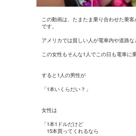
この動画は、たまたま乗り合わせた乗客
です。
アメリカでは貧しい人が電車内や道路な
この女性もそんな1人でこの日も電車に
すると1人の男性が
「1本いくらだい？」
女性は
「1本1ドルだけど
15本買ってくれるなら