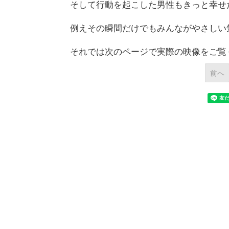
そして行動を起こした男性もきっと幸せ
例えその瞬間だけでもみんながやさしい
それでは次のページで実際の映像をご覧
前へ