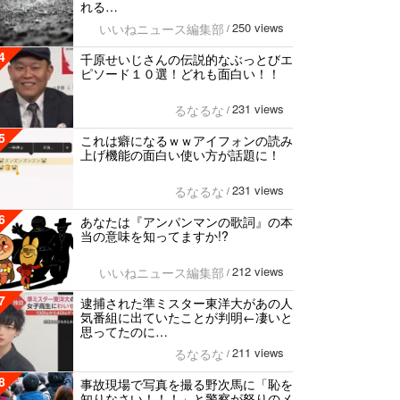
れる…
250 views
いいねニュース編集部
/
4
千原せいじさんの伝説的なぶっとびエ
ピソード１０選！どれも面白い！！
231 views
るなるな
/
5
これは癖になるｗｗアイフォンの読み
上げ機能の面白い使い方が話題に！
231 views
るなるな
/
6
あなたは『アンパンマンの歌詞』の本
当の意味を知ってますか!?
212 views
いいねニュース編集部
/
7
逮捕された準ミスター東洋大があの人
気番組に出ていたことが判明←凄いと
思ってたのに…
211 views
るなるな
/
8
事故現場で写真を撮る野次馬に「恥を
知りなさい！！！」と警察が怒りのメ