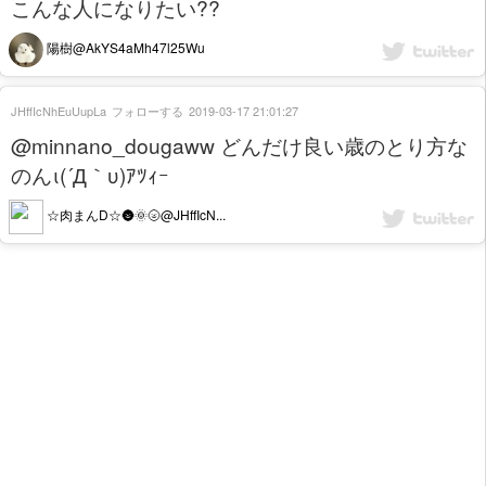
こんな人になりたい??
陽樹@AkYS4aMh47l25Wu
JHffIcNhEuUupLa
フォローする
2019-03-17 21:01:27
@minnano_dougaww どんだけ良い歳のとり方な
のんι(´Д｀υ)ｱﾂｨｰ
☆肉まんD☆🌚🌞🌝@JHffIcN...