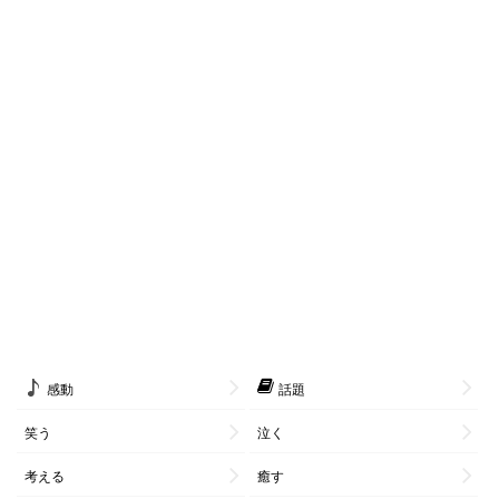
感動
話題
笑う
泣く
考える
癒す