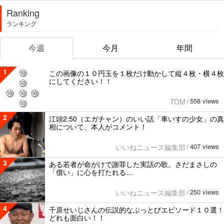
Ranking
ランキング
今週
今月
年間
1
この画像の１０円玉を１枚だけ動かして縦４枚・横４枚
にしてください！！
558 views
TOM
/
2
江頭2:50（エガチャン）のいい話「車いすの少女」の真
相について、本人がコメント！
407 views
いいねニュース編集部
/
3
ある若者が命がけで謝罪した実話の歌。さだまさしの
「償い」に心を打たれる…
250 views
いいねニュース編集部
/
4
千原せいじさんの伝説的なぶっとびエピソード１０選！
どれも面白い！！