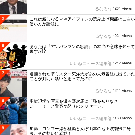
231 views
るなるな
/
5
これは癖になるｗｗアイフォンの読み上げ機能の面白い
使い方が話題に！
231 views
るなるな
/
6
あなたは『アンパンマンの歌詞』の本当の意味を知って
ますか!?
212 views
いいねニュース編集部
/
7
逮捕された準ミスター東洋大があの人気番組に出ていた
ことが判明←凄いと思ってたのに…
211 views
るなるな
/
8
事故現場で写真を撮る野次馬に「恥を知りなさ
い！！！」と警察が怒りのメッセージ。
169 views
いいねニュース編集部
/
9
加藤、ロンブー淳が極楽とんぼ山本の地上波復帰に号
泣。その想いに感動！！！