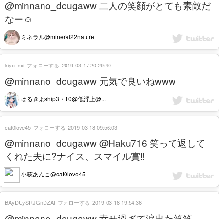
@minnano_dougaww 二人の笑顔がとても素敵だ
なー☺️
ミネラル@mineral22nature
kiyo_sei
フォローする
2019-03-17 20:29:40
@minnano_dougaww 元気で良いねwww
はるきよship3・10@低浮上@...
cat0love45
フォローする
2019-03-18 09:56:03
@minnano_dougaww @Haku716 笑って返して
くれた夫に?ナイス、スマイル賞‼️
小萩あんこ@cat0love45
BAyDUySRJGnDZAt
フォローする
2019-03-18 19:54:36
@minnano_dougaww 幸せ過ぎて涙出た笑笑