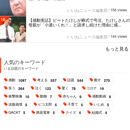
156 views
いいねニュース編集部
/
10
【感動実話】ビートたけしが葬式で号泣。たけしさんの
母親が「小遣いくれ！」と請求し続けた理由に感...
144 views
いいねニュース編集部
/
もっと見る
人気のキーワード
いま話題のキーワード
感動
考える
話題
癒す
1097
557
544
270
笑う
泣く
驚く
コロナ
264
123
78
19
衝撃映像
動物
赤ちゃん
感動動画
10
7
6
6
涙腺崩壊
ピコ太郎
子育て
いじめ
5
5
5
5
GACKT
満員電車
クイズ
結婚式
5
5
4
4