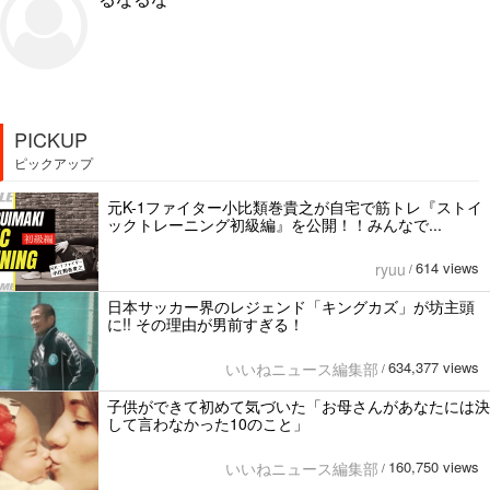
PICKUP
ピックアップ
元K-1ファイター小比類巻貴之が自宅で筋トレ『ストイ
ックトレーニング初級編』を公開！！みんなで...
614 views
ryuu
/
日本サッカー界のレジェンド「キングカズ」が坊主頭
に!! その理由が男前すぎる！
634,377 views
いいねニュース編集部
/
子供ができて初めて気づいた「お母さんがあなたには決
して言わなかった10のこと」
160,750 views
いいねニュース編集部
/