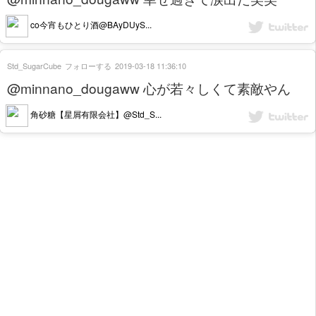
co今宵もひとり酒@BAyDUyS...
Std_SugarCube
フォローする
2019-03-18 11:36:10
@minnano_dougaww 心が若々しくて素敵やん
角砂糖【星屑有限会社】@Std_S...