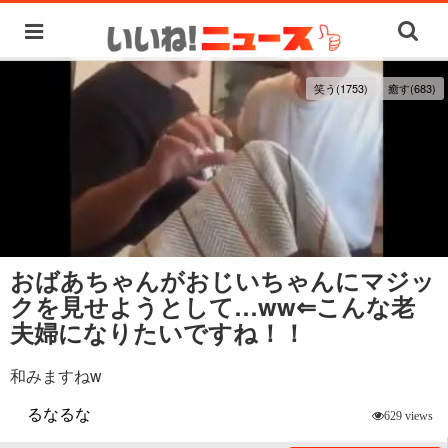
笑う(1753)
癒す(683)
おばあちゃんがおじいちゃんにマジッ
クを見せようとして…ww⇐こんな老
夫婦になりたいですね！！
和みますねw
るなるな
629 views