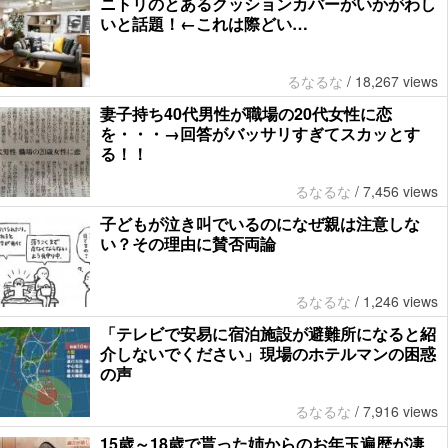
ニトリのとあるクッションカバーがいかがわし
いと話題！←これは際どい…
るなるな
/
18,267 views
妻子持ち40代男性が職場の20代女性に恋
を・・・→回答がバッサリすぎてスカッとす
る！！
るなるな
/
7,456 views
子どもが泣き叫でいるのになぜ親は注意しな
い？その理由に賛否両論
るなるな
/
1,246 views
「テレビで安易に宿泊施設が避難所になると紹
介しないでください」現場のホテルマンの困惑
の声
るなるな
/
7,916 views
15歳～18歳で貰った姉からのお年玉遍歴が凄