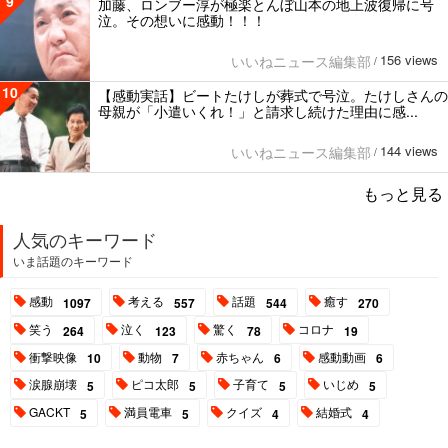
9
加藤、ロンブー淳が極楽とんぼ山本の地上波復帰に号
泣。その想いに感動！！！
156 views
いいねニュース編集部
/
10
【感動実話】ビートたけしが葬式で号泣。たけしさんの
母親が「小遣いくれ！」と請求し続けた理由に感...
144 views
いいねニュース編集部
/
もっと見る
人気のキーワード
いま話題のキーワード
感動
考える
話題
癒す
1097
557
544
270
笑う
泣く
驚く
コロナ
264
123
78
19
衝撃映像
動物
赤ちゃん
感動動画
10
7
6
6
涙腺崩壊
ピコ太郎
子育て
いじめ
5
5
5
5
GACKT
満員電車
クイズ
結婚式
5
5
4
4