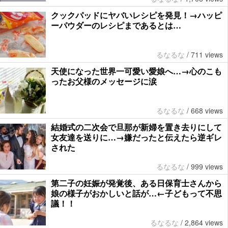
クックパッドにヤバいレシピを発見！→ハッピ
ーパウダーのレシピまであるとは…
るなるな
/
711 views
天使になった世界一可愛い愛娘へ…→心のこも
ったお父様のメッセージに涙
るなるな
/
668 views
結婚式の二次会で旦那が新婦を置き去りにして
女友達を送りに…→嫌だったと伝えたら逆ギレ
された
るなるな
/
999 views
第二子の妊娠が発覚後、ある日保育士さんから
娘の様子がおかしいと話が…←子どもって不思
議！！
るなるな
/
2,864 views