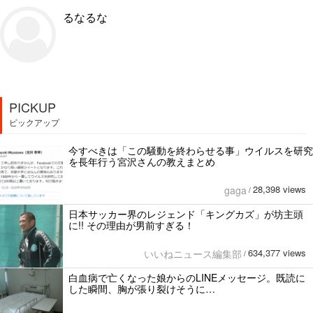
るなるな
PICKUP
ピックアップ
今すべきは「この騒動を終わらせる事」ウイルスを研究
を長年行う宮沢さんの教えまとめ
28,398 views
gaga
/
日本サッカー界のレジェンド「キングカズ」が坊主頭
に!! その理由が男前すぎる！
634,377 views
いいねニュース編集部
/
白血病で亡くなった娘からのLINEメッセージ。既読に
した瞬間、胸が張り裂けそうに…