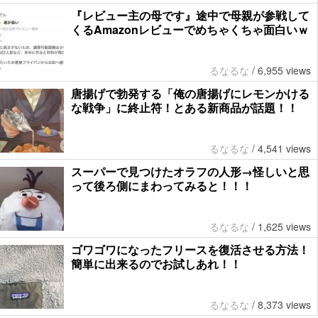
『レビュー主の母です』途中で母親が参戦して
くるAmazonレビューでめちゃくちゃ面白いｗ
るなるな
/
6,955 views
唐揚げで勃発する「俺の唐揚げにレモンかける
な戦争」に終止符！とある新商品が話題！！
るなるな
/
4,541 views
スーパーで見つけたオラフの人形→怪しいと思
って後ろ側にまわってみると！！！
るなるな
/
1,625 views
ゴワゴワになったフリースを復活させる方法！
簡単に出来るのでお試しあれ！！
るなるな
/
8,373 views