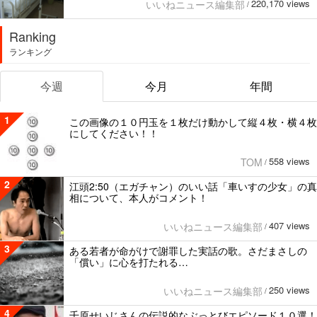
220,170 views
いいねニュース編集部
/
Ranking
ランキング
今週
今月
年間
1
この画像の１０円玉を１枚だけ動かして縦４枚・横４枚
にしてください！！
558 views
TOM
/
2
江頭2:50（エガチャン）のいい話「車いすの少女」の真
相について、本人がコメント！
407 views
いいねニュース編集部
/
3
ある若者が命がけで謝罪した実話の歌。さだまさしの
「償い」に心を打たれる…
250 views
いいねニュース編集部
/
4
千原せいじさんの伝説的なぶっとびエピソード１０選！