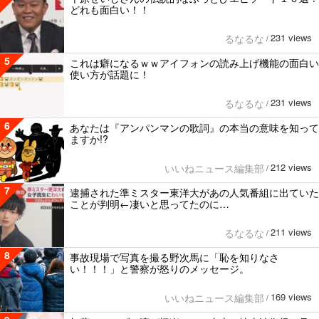
どれも面白い！！
231 views
るなるな
/
5
これは癖になるｗｗアイフォンの読み上げ機能の面白い
使い方が話題に！
231 views
るなるな
/
6
あなたは『アンパンマンの歌詞』の本当の意味を知って
ますか!?
212 views
いいねニュース編集部
/
7
逮捕された準ミスター東洋大があの人気番組に出ていた
ことが判明←凄いと思ってたのに…
211 views
るなるな
/
8
事故現場で写真を撮る野次馬に「恥を知りなさ
い！！！」と警察が怒りのメッセージ。
169 views
いいねニュース編集部
/