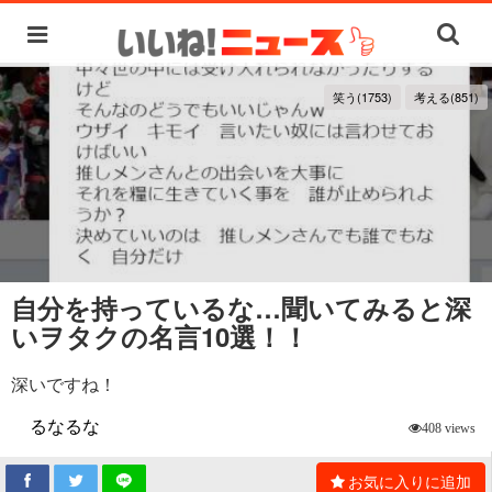
笑う(1753)
考える(851)
自分を持っているな…聞いてみると深
いヲタクの名言10選！！
深いですね！
るなるな
408 views
お気に入りに追加