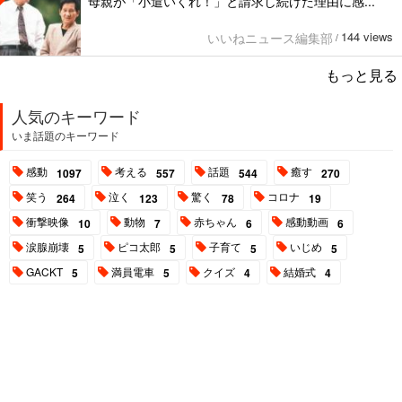
母親が「小遣いくれ！」と請求し続けた理由に感...
144 views
いいねニュース編集部
/
もっと見る
人気のキーワード
いま話題のキーワード
感動
考える
話題
癒す
1097
557
544
270
笑う
泣く
驚く
コロナ
264
123
78
19
衝撃映像
動物
赤ちゃん
感動動画
10
7
6
6
涙腺崩壊
ピコ太郎
子育て
いじめ
5
5
5
5
GACKT
満員電車
クイズ
結婚式
5
5
4
4