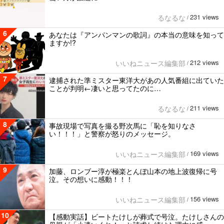
231 views
るなるな
/
6
あなたは『アンパンマンの歌詞』の本当の意味を知って
ますか!?
212 views
いいねニュース編集部
/
7
逮捕された準ミスター東洋大があの人気番組に出ていた
ことが判明←凄いと思ってたのに…
211 views
るなるな
/
8
事故現場で写真を撮る野次馬に「恥を知りなさ
い！！！」と警察が怒りのメッセージ。
169 views
いいねニュース編集部
/
9
加藤、ロンブー淳が極楽とんぼ山本の地上波復帰に号
泣。その想いに感動！！！
156 views
いいねニュース編集部
/
10
【感動実話】ビートたけしが葬式で号泣。たけしさんの