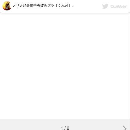
ノリ天@最前中央彼氏ズラ【くれ民】...
1 / 2