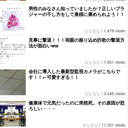
男性のみなさん知っていましたか？正しいブラ
ジャーの干し方をして奥様に褒められよう！！
るなるな
/
1,478 views
見事に撃退！！！両親の振り込め詐欺の撃退方
法が面白いww
るなるな
/
7,561 views
会社に導入した最新型監視カメラがこちらで
す！！←可愛すぎる！！
るなるな
/
3,446 views
健康体で元気だったのに突然死。その原因が恐
ろしい・・・
るなるな
/
11,301 views