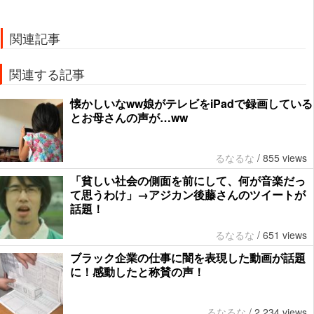
関連記事
関連する記事
懐かしいなww娘がテレビをiPadで録画している
とお母さんの声が…ww
るなるな
/
855 views
「貧しい社会の側面を前にして、何が音楽だっ
て思うわけ」→アジカン後藤さんのツイートが
話題！
るなるな
/
651 views
ブラック企業の仕事に闇を表現した動画が話題
に！感動したと称賛の声！
るなるな
/
2,234 views