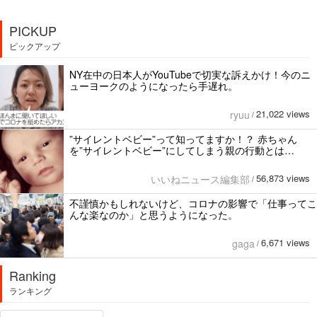
PICKUP
ピックアップ
NY在中の日本人がYouTubeで切実な訴えかけ！今のニ
ューヨークのようになったら手遅れ。
21,022 views
ryuu
/
”サイレントベビー”って知ってますか！？ 赤ちゃん
を”サイレントベビー”にしてしまう親の行動とは…
56,873 views
いいねニュース編集部
/
不謹慎かもしれないけど、コロナの影響で「仕事ってこ
んな楽なのか」と思うようになった。
6,671 views
gaga
/
Ranking
ランキング