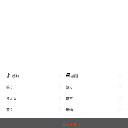
感動
話題
笑う
泣く
考える
癒す
驚く
動物