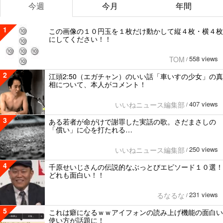
今週
今月
年間
1
この画像の１０円玉を１枚だけ動かして縦４枚・横４枚
にしてください！！
558 views
TOM
/
2
江頭2:50（エガチャン）のいい話「車いすの少女」の真
相について、本人がコメント！
407 views
いいねニュース編集部
/
3
ある若者が命がけで謝罪した実話の歌。さだまさしの
「償い」に心を打たれる…
250 views
いいねニュース編集部
/
4
千原せいじさんの伝説的なぶっとびエピソード１０選！
どれも面白い！！
231 views
るなるな
/
5
これは癖になるｗｗアイフォンの読み上げ機能の面白い
使い方が話題に！