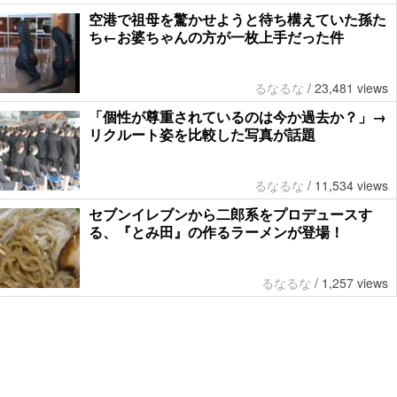
空港で祖母を驚かせようと待ち構えていた孫た
ち←お婆ちゃんの方が一枚上手だった件
るなるな
/
23,481 views
「個性が尊重されているのは今か過去か？」→
リクルート姿を比較した写真が話題
るなるな
/
11,534 views
セブンイレブンから二郎系をプロデュースす
る、『とみ田』の作るラーメンが登場！
るなるな
/
1,257 views