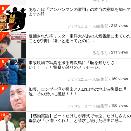
6
あなたは『アンパンマンの歌詞』の本当の意味を知って
ますか!?
212 views
いいねニュース編集部
/
7
逮捕された準ミスター東洋大があの人気番組に出ていた
ことが判明←凄いと思ってたのに…
211 views
るなるな
/
8
事故現場で写真を撮る野次馬に「恥を知りなさ
い！！！」と警察が怒りのメッセージ。
169 views
いいねニュース編集部
/
9
加藤、ロンブー淳が極楽とんぼ山本の地上波復帰に号
泣。その想いに感動！！！
156 views
いいねニュース編集部
/
10
【感動実話】ビートたけしが葬式で号泣。たけしさんの
母親が「小遣いくれ！」と請求し続けた理由に感...