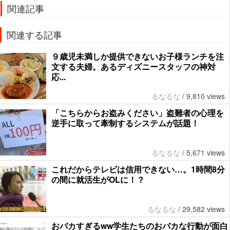
関連記事
関連する記事
９歳児未満しか提供できないお子様ランチを注
文する夫婦。あるディズニースタッフの神対
応...
るなるな
/
9,810 views
「こちらからお盗みください」盗難者の心理を
逆手に取って牽制するシステムが話題！
るなるな
/
5,671 views
これだからテレビは信用できない…。1時間8分
の間に就活生がOLに！？
るなるな
/
29,582 views
おバカすぎるww学生たちのおバカな行動が面白