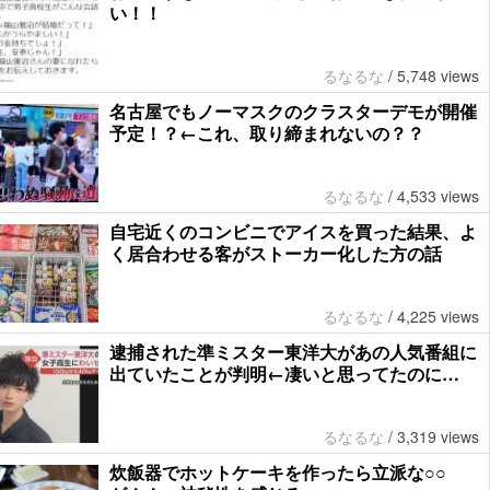
い！！
るなるな
/
5,748 views
名古屋でもノーマスクのクラスターデモが開催
予定！？←これ、取り締まれないの？？
るなるな
/
4,533 views
自宅近くのコンビニでアイスを買った結果、よ
く居合わせる客がストーカー化した方の話
るなるな
/
4,225 views
逮捕された準ミスター東洋大があの人気番組に
出ていたことが判明←凄いと思ってたのに…
るなるな
/
3,319 views
炊飯器でホットケーキを作ったら立派な○○