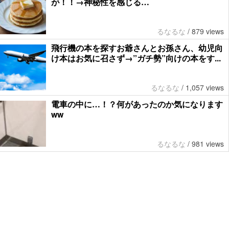
が！！→神秘性を感じる…
るなるな
/
879 views
飛行機の本を探すお爺さんとお孫さん、幼児向
け本はお気に召さず→”ガチ勢”向けの本をす...
るなるな
/
1,057 views
電車の中に…！？何があったのか気になります
ww
るなるな
/
981 views