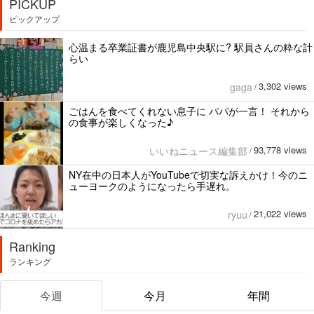
PICKUP
ピックアップ
心温まる卒業証書が鹿児島中央駅に? 駅員さんの粋な計
らい
3,302 views
gaga
/
ごはんを食べてくれない息子に パパが一言！ それから
の食事が楽しくなった♪
93,778 views
いいねニュース編集部
/
NY在中の日本人がYouTubeで切実な訴えかけ！今のニ
ューヨークのようになったら手遅れ。
21,022 views
ryuu
/
Ranking
ランキング
今週
今月
年間