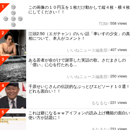
1
この画像の１０円玉を１枚だけ動かして縦４枚・横４枚
にしてください！！
558 views
TOM
/
2
江頭2:50（エガチャン）のいい話「車いすの少女」の真
相について、本人がコメント！
407 views
いいねニュース編集部
/
3
ある若者が命がけで謝罪した実話の歌。さだまさしの
「償い」に心を打たれる…
250 views
いいねニュース編集部
/
4
千原せいじさんの伝説的なぶっとびエピソード１０選！
どれも面白い！！
231 views
るなるな
/
5
これは癖になるｗｗアイフォンの読み上げ機能の面白い
使い方が話題に！
231 views
るなるな
/