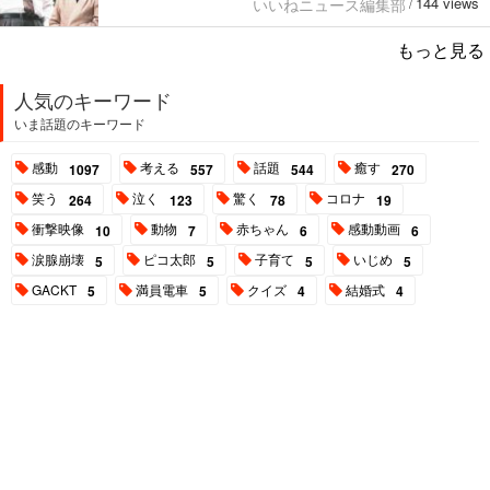
144 views
いいねニュース編集部
/
もっと見る
人気のキーワード
いま話題のキーワード
感動
考える
話題
癒す
1097
557
544
270
笑う
泣く
驚く
コロナ
264
123
78
19
衝撃映像
動物
赤ちゃん
感動動画
10
7
6
6
涙腺崩壊
ピコ太郎
子育て
いじめ
5
5
5
5
GACKT
満員電車
クイズ
結婚式
5
5
4
4