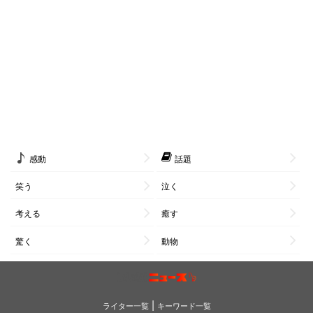
感動
話題
笑う
泣く
考える
癒す
驚く
動物
|
ライター一覧
キーワード一覧