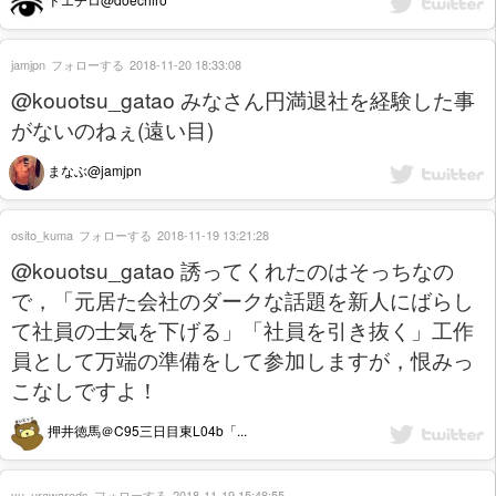
jamjpn
フォローする
2018-11-20 18:33:08
@kouotsu_gatao みなさん円満退社を経験した事
がないのねぇ(遠い目)
まなぶ@jamjpn
osito_kuma
フォローする
2018-11-19 13:21:28
@kouotsu_gatao 誘ってくれたのはそっちなの
で，「元居た会社のダークな話題を新人にばらし
て社員の士気を下げる」「社員を引き抜く」工作
員として万端の準備をして参加しますが，恨みっ
こなしですよ！
押井徳馬＠C95三日目東L04b「...
yu_urawareds
フォローする
2018-11-19 15:48:55