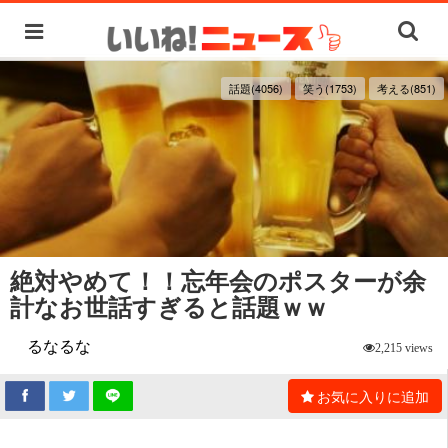
話題(4056)
笑う(1753)
考える(851)
絶対やめて！！忘年会のポスターが余
計なお世話すぎると話題ｗｗ
るなるな
2,215 views
お気に入りに追加