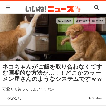
笑う(1753)
癒す(683)
動物(820)
ネコちゃんがご飯を取り合わなくてす
む画期的な方法が…！！どこかのラー
メン屋さんのようなシステムですｗｗ
可愛くて笑ってしまいますねw
るなるな
838 views