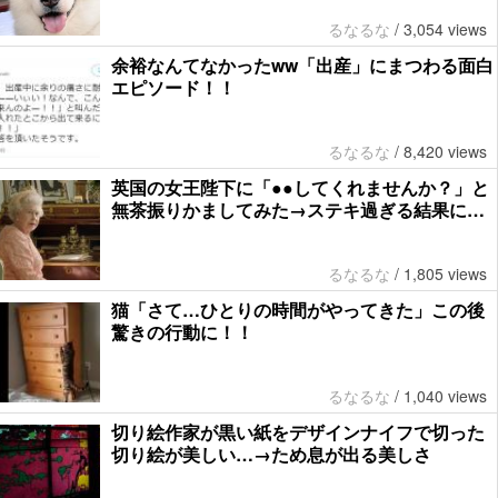
るなるな
/
3,054 views
余裕なんてなかったww「出産」にまつわる面白
エピソード！！
るなるな
/
8,420 views
英国の女王陛下に「●●してくれませんか？」と
無茶振りかましてみた→ステキ過ぎる結果に…
るなるな
/
1,805 views
猫「さて…ひとりの時間がやってきた」この後
驚きの行動に！！
るなるな
/
1,040 views
切り絵作家が黒い紙をデザインナイフで切った
切り絵が美しい…→ため息が出る美しさ