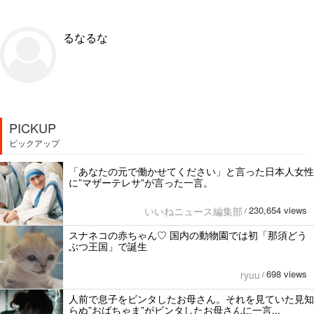
るなるな
PICKUP
ピックアップ
「あなたの元で働かせてください」と言った日本人女性
に”マザーテレサ”が言った一言。
230,654 views
いいねニュース編集部
/
スナネコの赤ちゃん♡ 国内の動物園では初「那須どう
ぶつ王国」で誕生
698 views
ryuu
/
人前で息子をビンタしたお母さん。それを見ていた見知
らぬ”おばちゃま”がビンタしたお母さんに一言...