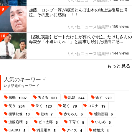
9
加藤、ロンブー淳が極楽とんぼ山本の地上波復帰に号
泣。その想いに感動！！！
156 views
いいねニュース編集部
/
10
【感動実話】ビートたけしが葬式で号泣。たけしさんの
母親が「小遣いくれ！」と請求し続けた理由に感...
144 views
いいねニュース編集部
/
もっと見る
人気のキーワード
いま話題のキーワード
感動
考える
話題
癒す
1097
557
544
270
笑う
泣く
驚く
コロナ
264
123
78
19
衝撃映像
動物
赤ちゃん
感動動画
10
7
6
6
涙腺崩壊
ピコ太郎
子育て
いじめ
5
5
5
5
GACKT
満員電車
クイズ
結婚式
5
5
4
4