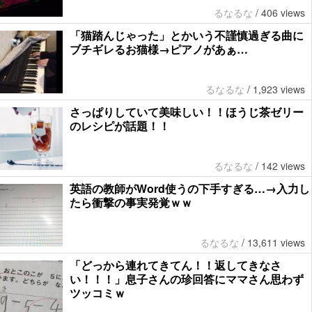
るなるな
/
406 views
「猫踏んじゃった」とかいう不謹慎過ぎる曲に
ブチギレるお猫様→ピアノがあぁ…
るなるな
/
1,923 views
さっぱりしていて美味しい！！ほうじ茶ゼリー
のレシピが話題！！
るなるな
/
142 views
英語の教師がWord使うの下手すぎる…→入力し
たら衝撃の事実発覚ｗｗ
るなるな
/
13,611 views
「どっから連れてきてん！！返してきなさ
い！！！」息子さんの珍回答にママさん思わず
ツッコミｗ