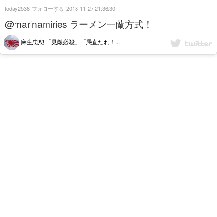
today2538
フォローする
2018-11-27 21:36:30
@marinamiries ラーメン一蘭方式！
麻生忠恕 「見敵必殺」「愚直たれ！...