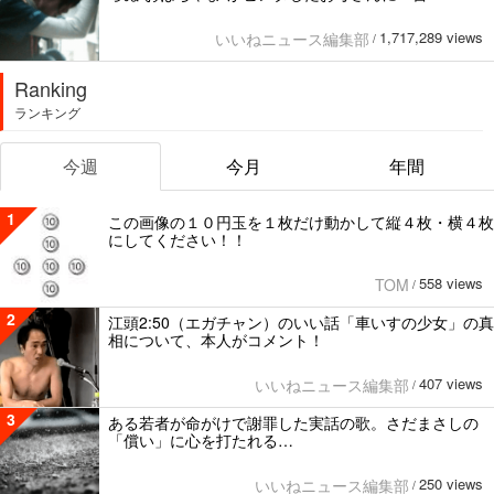
1,717,289 views
いいねニュース編集部
/
Ranking
ランキング
今週
今月
年間
1
この画像の１０円玉を１枚だけ動かして縦４枚・横４枚
にしてください！！
558 views
TOM
/
2
江頭2:50（エガチャン）のいい話「車いすの少女」の真
相について、本人がコメント！
407 views
いいねニュース編集部
/
3
ある若者が命がけで謝罪した実話の歌。さだまさしの
「償い」に心を打たれる…
250 views
いいねニュース編集部
/