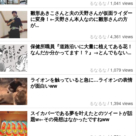
るなるな
/
1,041 views
雛形あきこさんと夫の天野さんが仮面ライダー
に変身！←天野さん本人なのに雛形さんの方
が...
るなるな
/
4,361 views
保健所職員『道路沿いに大量に植えてある花！
なんだか分かってます！？』→とんでもない...
るなるな
/
1,079 views
ライオンを触っていると急に…ライオンの表情
が面白いww
るなるな
/
1,394 views
スイカバーである夢を叶えたとのツイートが話
題w←その発想はなかったですねww