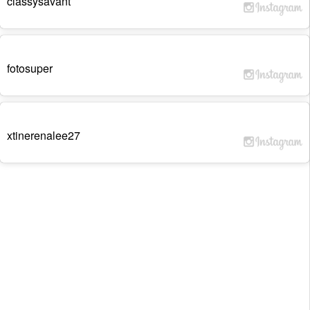
classysavant
fotosuper
xtinerenalee27