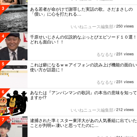
3
ある若者が命がけで謝罪した実話の歌。さだまさしの
「償い」に心を打たれる…
250 views
いいねニュース編集部
/
4
千原せいじさんの伝説的なぶっとびエピソード１０選！
どれも面白い！！
231 views
るなるな
/
5
これは癖になるｗｗアイフォンの読み上げ機能の面白い
使い方が話題に！
231 views
るなるな
/
6
あなたは『アンパンマンの歌詞』の本当の意味を知って
ますか!?
212 views
いいねニュース編集部
/
7
逮捕された準ミスター東洋大があの人気番組に出ていた
ことが判明←凄いと思ってたのに…