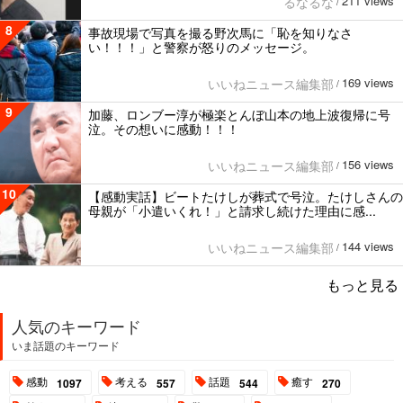
211 views
るなるな
/
8
事故現場で写真を撮る野次馬に「恥を知りなさ
い！！！」と警察が怒りのメッセージ。
169 views
いいねニュース編集部
/
9
加藤、ロンブー淳が極楽とんぼ山本の地上波復帰に号
泣。その想いに感動！！！
156 views
いいねニュース編集部
/
10
【感動実話】ビートたけしが葬式で号泣。たけしさんの
母親が「小遣いくれ！」と請求し続けた理由に感...
144 views
いいねニュース編集部
/
もっと見る
人気のキーワード
いま話題のキーワード
感動
考える
話題
癒す
1097
557
544
270