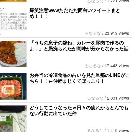
るなるな
/
1,721 views
爆笑注意wwwただただ面白いツイートまと
め！！！
るなるな
/
23,919 views
「うちの息子の嫁ね、カレーを豚肉で作るの
よ…」と愚痴られたが意味が分からなかった話
るなるな
/
17,448 views
お弁当の冷凍食品の占いを見た旦那のLINEがこ
ちら！！←仲睦まじくてほっこり！
るなるな
/
2,031 views
どうしてこうなったｗ日々の疲れからとんでも
ない行動に出ていた件
るなるな
/
1,410 views