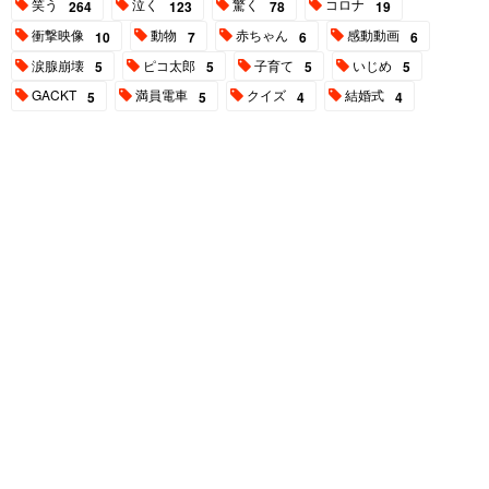
笑う
泣く
驚く
コロナ
264
123
78
19
衝撃映像
動物
赤ちゃん
感動動画
10
7
6
6
涙腺崩壊
ピコ太郎
子育て
いじめ
5
5
5
5
GACKT
満員電車
クイズ
結婚式
5
5
4
4