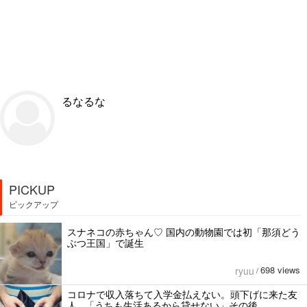
るなるな
PICKUP
ピックアップ
スナネコの赤ちゃん♡ 国内の動物園では初「那須どう
ぶつ王国」で誕生
698 views
ryuu
/
コロナで収入落ちて入学金払えない。頭下げに来た友
人...「うちも生活あるから貸せない」その後。