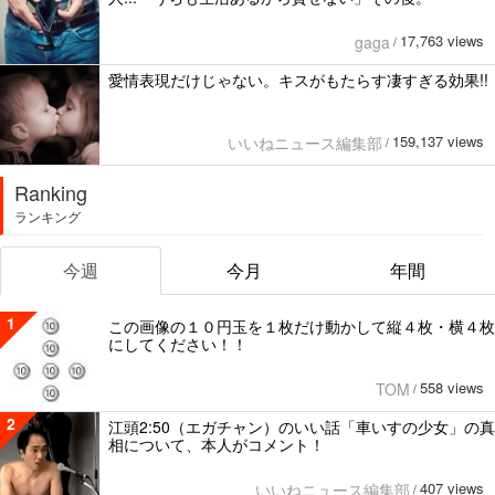
17,763 views
gaga
/
愛情表現だけじゃない。キスがもたらす凄すぎる効果!!
159,137 views
いいねニュース編集部
/
Ranking
ランキング
今週
今月
年間
1
この画像の１０円玉を１枚だけ動かして縦４枚・横４枚
にしてください！！
558 views
TOM
/
2
江頭2:50（エガチャン）のいい話「車いすの少女」の真
相について、本人がコメント！
407 views
いいねニュース編集部
/