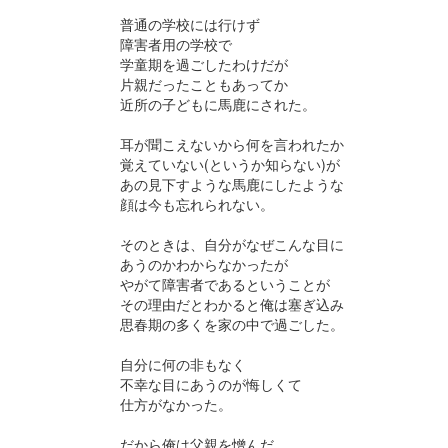
普通の学校には行けず
障害者用の学校で
学童期を過ごしたわけだが
片親だったこともあってか
近所の子どもに馬鹿にされた。
耳が聞こえないから何を言われたか
覚えていない(というか知らない)が
あの見下すような馬鹿にしたような
顔は今も忘れられない。
そのときは、自分がなぜこんな目に
あうのかわからなかったが
やがて障害者であるということが
その理由だとわかると俺は塞ぎ込み
思春期の多くを家の中で過ごした。
自分に何の非もなく
不幸な目にあうのが悔しくて
仕方がなかった。
だから俺は父親を憎んだ。