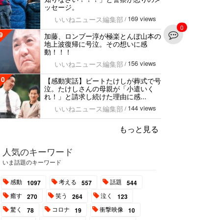
ッセージ。
169 views
いいねニュース編集部
/
0
9
加藤、ロンブー淳が極楽とんぼ山本の
地上波復帰に号泣。その想いに感
動！！！
156 views
いいねニュース編集部
/
10
【感動実話】ビートたけしが葬式で号
泣。たけしさんの母親が「小遣いく
れ！」と請求し続けた理由に感...
144 views
いいねニュース編集部
/
もっと見る
人気のキーワード
いま話題のキーワード
感動
考える
話題
1097
557
544
癒す
笑う
泣く
270
264
123
驚く
コロナ
衝撃映像
78
19
10