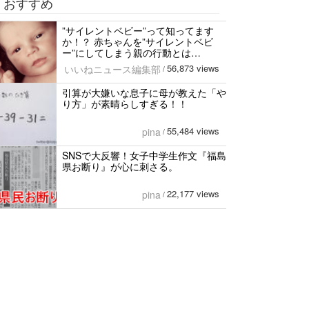
おすすめ
”サイレントベビー”って知ってます
か！？ 赤ちゃんを”サイレントベビ
ー”にしてしまう親の行動とは…
56,873 views
いいねニュース編集部
/
引算が大嫌いな息子に母が教えた「や
り方」が素晴らしすぎる！！
55,484 views
pina
/
SNSで大反響！女子中学生作文『福島
県お断り』が心に刺さる。
22,177 views
pina
/