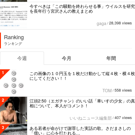
今すべきは「この騒動を終わらせる事」ウイルスを研究
を長年行う宮沢さんの教えまとめ
28,398 views
gaga
/
Ranking
ランキング
今週
今月
年間
1
この画像の１０円玉を１枚だけ動かして縦４枚・横４枚
にしてください！！
558 views
TOM
/
2
江頭2:50（エガチャン）のいい話「車いすの少女」の真
相について、本人がコメント！
407 views
いいねニュース編集部
/
3
ある若者が命がけで謝罪した実話の歌。さだまさしの
「償い」に心を打たれる…