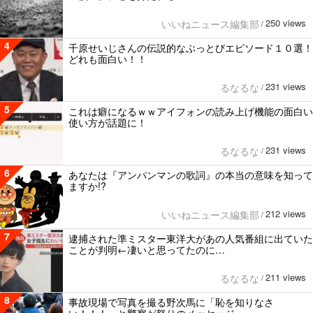
250 views
いいねニュース編集部
/
4
千原せいじさんの伝説的なぶっとびエピソード１０選！
どれも面白い！！
231 views
るなるな
/
5
これは癖になるｗｗアイフォンの読み上げ機能の面白い
使い方が話題に！
231 views
るなるな
/
6
あなたは『アンパンマンの歌詞』の本当の意味を知って
ますか!?
212 views
いいねニュース編集部
/
7
逮捕された準ミスター東洋大があの人気番組に出ていた
ことが判明←凄いと思ってたのに…
211 views
るなるな
/
8
事故現場で写真を撮る野次馬に「恥を知りなさ