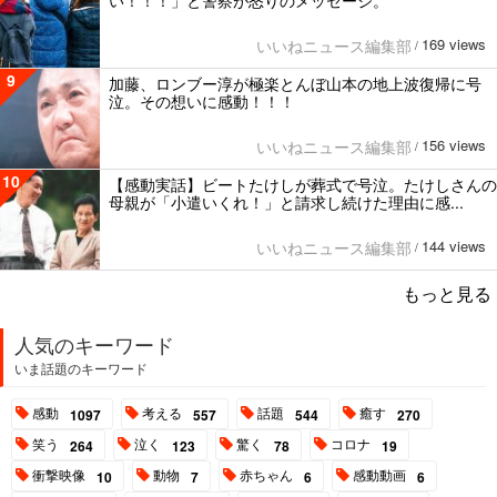
い！！！」と警察が怒りのメッセージ。
169 views
いいねニュース編集部
/
9
加藤、ロンブー淳が極楽とんぼ山本の地上波復帰に号
泣。その想いに感動！！！
156 views
いいねニュース編集部
/
10
【感動実話】ビートたけしが葬式で号泣。たけしさんの
母親が「小遣いくれ！」と請求し続けた理由に感...
144 views
いいねニュース編集部
/
もっと見る
人気のキーワード
いま話題のキーワード
感動
考える
話題
癒す
1097
557
544
270
笑う
泣く
驚く
コロナ
264
123
78
19
衝撃映像
動物
赤ちゃん
感動動画
10
7
6
6