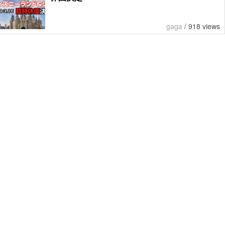
gaga
/
918 views