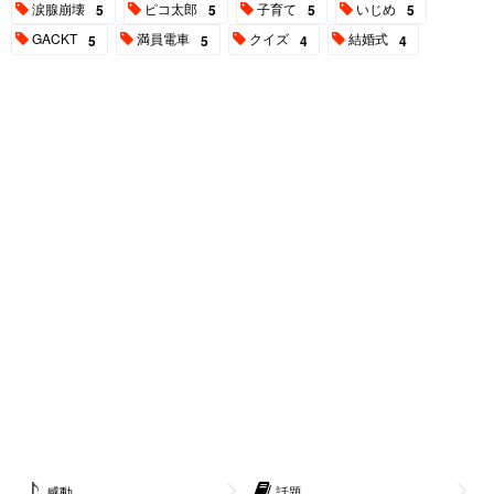
涙腺崩壊
ピコ太郎
子育て
いじめ
5
5
5
5
GACKT
満員電車
クイズ
結婚式
5
5
4
4
感動
話題