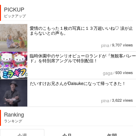
PICKUP
ピックアップ
愛情のこもった１枚の写真に１３万超いいね♡ 涙が止
まらないとの声も。
9,707 views
pina
/
臨時休園中のサンリオピューロランドが『無観客パレー
ド』を特別席アングルで特別配信！
930 views
gaga
/
だいすけお兄さんがDaisukeになって帰ってきた！
3,622 views
pina
/
Ranking
ランキング
今週
今月
年間