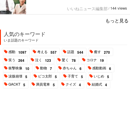
144 views
いいねニュース編集部
/
もっと見る
人気のキーワード
いま話題のキーワード
感動
考える
話題
癒す
1097
557
544
270
笑う
泣く
驚く
コロナ
264
123
78
19
衝撃映像
動物
赤ちゃん
感動動画
10
7
6
6
涙腺崩壊
ピコ太郎
子育て
いじめ
5
5
5
5
GACKT
満員電車
クイズ
結婚式
5
5
4
4