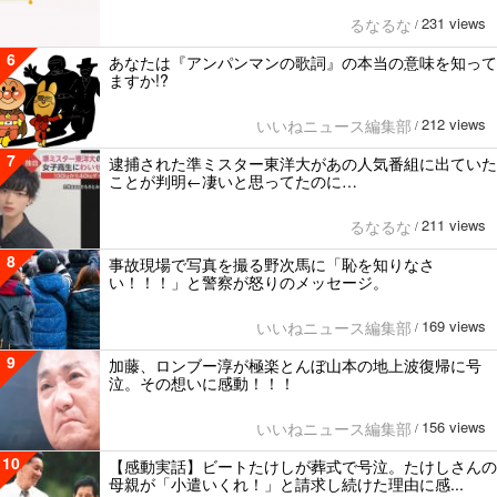
231 views
るなるな
/
6
あなたは『アンパンマンの歌詞』の本当の意味を知って
ますか!?
212 views
いいねニュース編集部
/
7
逮捕された準ミスター東洋大があの人気番組に出ていた
ことが判明←凄いと思ってたのに…
211 views
るなるな
/
8
事故現場で写真を撮る野次馬に「恥を知りなさ
い！！！」と警察が怒りのメッセージ。
169 views
いいねニュース編集部
/
9
加藤、ロンブー淳が極楽とんぼ山本の地上波復帰に号
泣。その想いに感動！！！
156 views
いいねニュース編集部
/
10
【感動実話】ビートたけしが葬式で号泣。たけしさんの
母親が「小遣いくれ！」と請求し続けた理由に感...