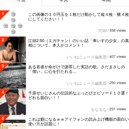
1
この画像の１０円玉を１枚だけ動かして縦４枚・横４枚
にしてください！！
558 views
TOM
/
2
江頭2:50（エガチャン）のいい話「車いすの少女」の真
相について、本人がコメント！
407 views
いいねニュース編集部
/
3
ある若者が命がけで謝罪した実話の歌。さだまさしの
「償い」に心を打たれる…
250 views
いいねニュース編集部
/
4
千原せいじさんの伝説的なぶっとびエピソード１０選！
どれも面白い！！
231 views
るなるな
/
5
これは癖になるｗｗアイフォンの読み上げ機能の面白い
使い方が話題に！