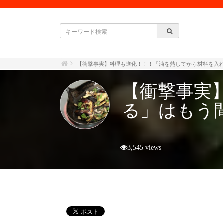
【衝撃事実】料理も進化！！！「油を熱してから材料を入
【衝撃事実
る」はもう
3,545 views