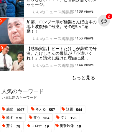
ッセージ。
169 views
いいねニュース編集部
/
0
9
加藤、ロンブー淳が極楽とんぼ山本の
地上波復帰に号泣。その想いに感
動！！！
156 views
いいねニュース編集部
/
10
【感動実話】ビートたけしが葬式で号
泣。たけしさんの母親が「小遣いく
れ！」と請求し続けた理由に感...
144 views
いいねニュース編集部
/
もっと見る
人気のキーワード
いま話題のキーワード
感動
考える
話題
1097
557
544
癒す
笑う
泣く
270
264
123
驚く
コロナ
衝撃映像
78
19
10