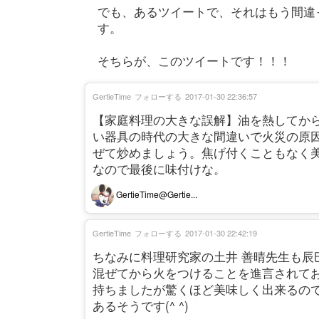
でも、あるツイートで、それはもう間違
す。
そちらが、このツイートです！！！
GertieTime
フォローする
2017-01-30 22:36:57
【家庭料理の大きな誤解】油を熱してか
い器具の時代の大きな間違いで火災の原
ぜて炒めましょう。焦げ付くこともなく
なので最後に味付けな。
GertieTime@Gertie...
GertieTime
フォローする
2017-01-30 22:42:19
ちなみに料理研究家の土井 善晴先生も辰
混ぜてから火をつけることを進言されて
持ちましたが驚くほど美味しく出来るの
あるそうです(^ ^)