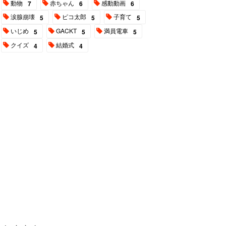
動物
赤ちゃん
感動動画
7
6
6
涙腺崩壊
ピコ太郎
子育て
5
5
5
いじめ
GACKT
満員電車
5
5
5
クイズ
結婚式
4
4