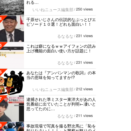
れる…
250 views
いいねニュース編集部
/
4
千原せいじさんの伝説的なぶっとびエ
ピソード１０選！どれも面白い！！
231 views
るなるな
/
5
これは癖になるｗｗアイフォンの読み
上げ機能の面白い使い方が話題に！
231 views
るなるな
/
6
あなたは『アンパンマンの歌詞』の本
当の意味を知ってますか!?
212 views
いいねニュース編集部
/
7
逮捕された準ミスター東洋大があの人
気番組に出ていたことが判明←凄いと
思ってたのに…
211 views
るなるな
/
8
事故現場で写真を撮る野次馬に「恥を
知りなさい！！！」と警察が怒りのメ