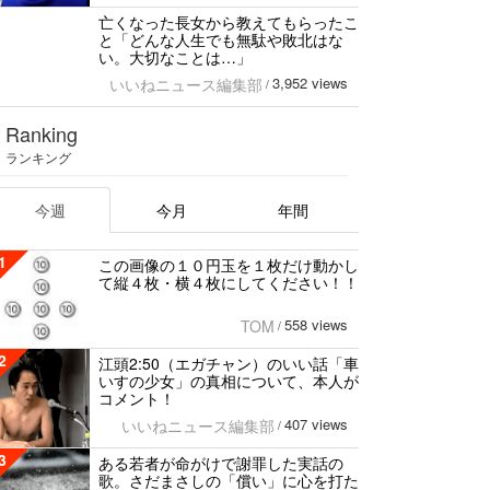
亡くなった長女から教えてもらったこ
と「どんな人生でも無駄や敗北はな
い。大切なことは…」
3,952 views
いいねニュース編集部
/
Ranking
ランキング
今週
今月
年間
1
この画像の１０円玉を１枚だけ動かし
て縦４枚・横４枚にしてください！！
558 views
TOM
/
2
江頭2:50（エガチャン）のいい話「車
いすの少女」の真相について、本人が
コメント！
407 views
いいねニュース編集部
/
3
ある若者が命がけで謝罪した実話の
歌。さだまさしの「償い」に心を打た