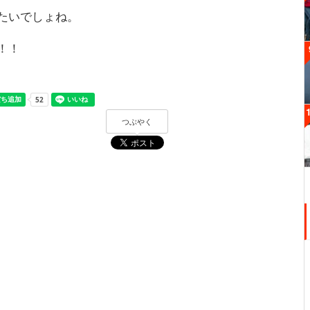
たいでしょね。
！！
つぶやく