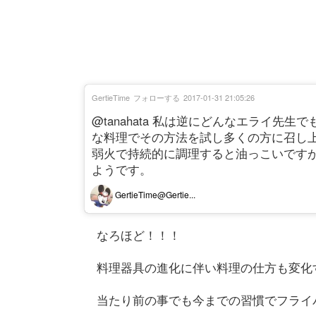
GertieTime
フォローする
2017-01-31 21:05:26
@tanahata 私は逆にどんなエライ
な料理でその方法を試し多くの方に召し
弱火で持続的に調理すると油っこいです
ようです。
GertieTime@Gertie...
なろほど！！！
料理器具の進化に伴い料理の仕方も変化
当たり前の事でも今までの習慣でフライ