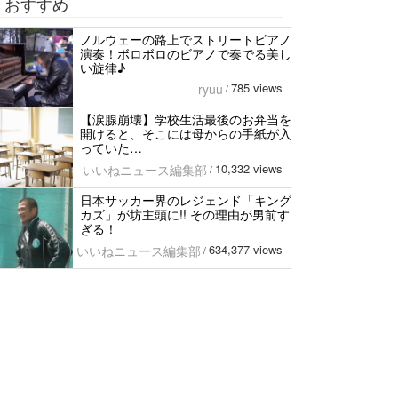
おすすめ
ノルウェーの路上でストリートビアノ
演奏！ボロボロのビアノで奏でる美し
い旋律♪
785 views
ryuu
/
【涙腺崩壊】学校生活最後のお弁当を
開けると、そこには母からの手紙が入
っていた…
10,332 views
いいねニュース編集部
/
日本サッカー界のレジェンド「キング
カズ」が坊主頭に!! その理由が男前す
ぎる！
634,377 views
いいねニュース編集部
/