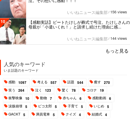
泣。その想いに感動！！！
156 views
いいねニュース編集部
/
10
【感動実話】ビートたけしが葬式で号泣。たけしさんの
母親が「小遣いくれ！」と請求し続けた理由に感...
144 views
いいねニュース編集部
/
もっと見る
人気のキーワード
いま話題のキーワード
感動
考える
話題
癒す
1097
557
544
270
笑う
泣く
驚く
コロナ
264
123
78
19
衝撃映像
動物
赤ちゃん
感動動画
10
7
6
6
涙腺崩壊
ピコ太郎
子育て
いじめ
5
5
5
5
GACKT
満員電車
クイズ
結婚式
5
5
4
4