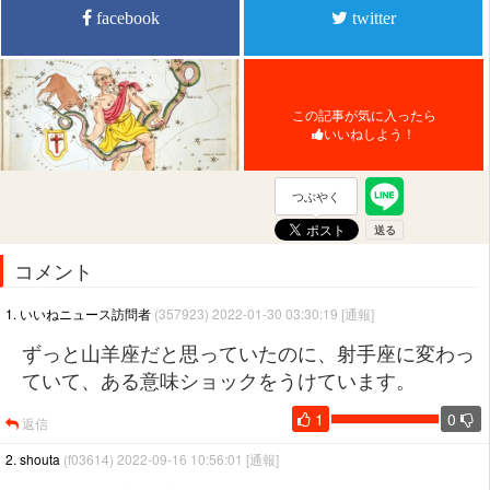
facebook
twitter
この記事が気に入ったら
いいねしよう！
つぶやく
コメント
1. いいねニュース訪問者
(357923) 2022-01-30 03:30:19
[通報]
ずっと山羊座だと思っていたのに、射手座に変わっ
ていて、ある意味ショックをうけています。
1
0
返信
2. shouta
(f03614) 2022-09-16 10:56:01
[通報]