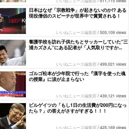
いいねニュース編集部
/
511,115 views
日本はなぜ「宗教戦争」が起きないのか!? ある
現役僧侶のスピーチが世界中で賞賛される！
いいねニュース編集部
/
505,109 views
養護学校を訪れ子供たちとサッカーしていた”三
浦カズさん”にある記者が「人気取りですか...
いいねニュース編集部
/
499,021 views
ゴルゴ松本が少年院で行った『漢字を使った魂
の授業』に涙が止まらない
いいねニュース編集部
/
439,121 views
ビルゲイツの「もし1日の生活費が200円になっ
たら？」の答えがさすがすぎる！！！
いいねニュース編集部
/
425,169 views