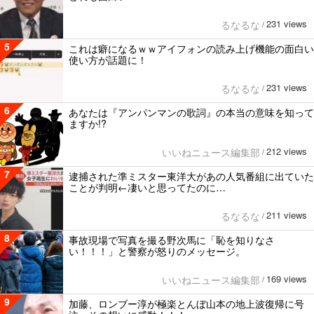
231 views
るなるな
/
5
これは癖になるｗｗアイフォンの読み上げ機能の面白い
使い方が話題に！
231 views
るなるな
/
6
あなたは『アンパンマンの歌詞』の本当の意味を知って
ますか!?
212 views
いいねニュース編集部
/
7
逮捕された準ミスター東洋大があの人気番組に出ていた
ことが判明←凄いと思ってたのに…
211 views
るなるな
/
8
事故現場で写真を撮る野次馬に「恥を知りなさ
い！！！」と警察が怒りのメッセージ。
169 views
いいねニュース編集部
/
9
加藤、ロンブー淳が極楽とんぼ山本の地上波復帰に号