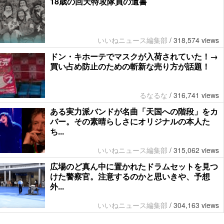
18歳の回天特攻隊員の遺書
いいねニュース編集部
/
318,574 views
ドン・キホーテでマスクが入荷されていた！→
買い占め防止のための斬新な売り方が話題！
るなるな
/
316,741 views
ある実力派バンドが名曲「天国への階段」をカ
バー。その素晴らしさにオリジナルの本人た
ち...
いいねニュース編集部
/
315,062 views
広場のど真ん中に置かれたドラムセットを見つ
けた警察官。注意するのかと思いきや、予想
外...
いいねニュース編集部
/
304,163 views