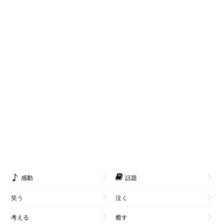
感動
話題
笑う
泣く
考える
癒す