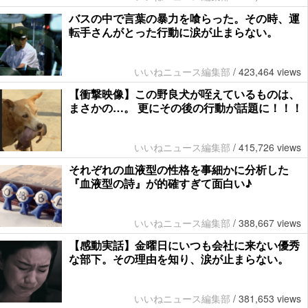
バスの中で言葉の暴力を喰らった。その時、運
転手さんがとった行動に涙が止まらない。
いいねニュース編集部
/
423,464 views
【衝撃映像】この野良犬が咥えているものは、
まさかの…。 更にその後の行動が話題に！！！
いいねニュース編集部
/
415,726 views
それぞれの血液型の性格を事細かに分析した
『血液型の詩』が的確すぎて面白い♪
いいねニュース編集部
/
388,667 views
【感動実話】金曜日にいつも会社に来ない優秀
な部下。その理由を知り、涙が止まらない。
いいねニュース編集部
/
381,653 views