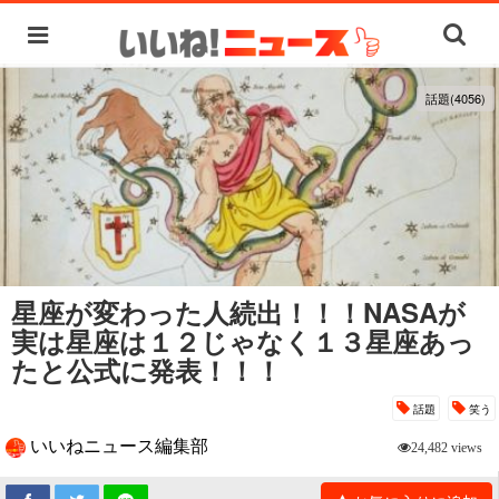
話題(4056)
星座が変わった人続出！！！NASAが
実は星座は１２じゃなく１３星座あっ
たと公式に発表！！！
話題
笑う
いいねニュース編集部
24,482 views