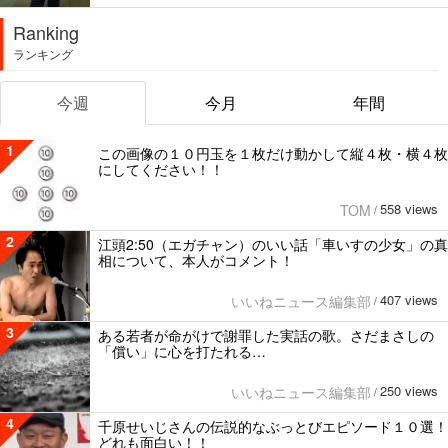
Ranking
ランキング
今週
今月
年間
1
この画像の１０円玉を１枚だけ動かして縦４枚・横４枚
にしてください！！
558 views
TOM
/
2
江頭2:50（エガチャン）のいい話「車いすの少女」の真
相について、本人がコメント！
407 views
いいねニュース編集部
/
3
ある若者が命がけで謝罪した実話の歌。さだまさしの
「償い」に心を打たれる…
250 views
いいねニュース編集部
/
4
千原せいじさんの伝説的なぶっとびエピソード１０選！
どれも面白い！！