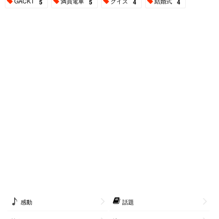
GACKT
満員電車
クイズ
結婚式
5
5
4
4
感動
話題