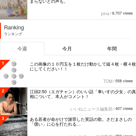
まらないとの声も。
9,707 views
pina
/
Ranking
ランキング
今週
今月
年間
1
この画像の１０円玉を１枚だけ動かして縦４枚・横４枚
にしてください！！
558 views
TOM
/
2
江頭2:50（エガチャン）のいい話「車いすの少女」の真
相について、本人がコメント！
407 views
いいねニュース編集部
/
3
ある若者が命がけで謝罪した実話の歌。さだまさしの
「償い」に心を打たれる…
250 views