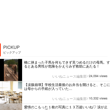
PICKUP
ピックアップ
橋に挟まった子馬を何もできず見つめるだけの母馬。す
るとある男性が危険をかえりみず救助にあたる！
24,094 views
いいねニュース編集部
/
【涙腺崩壊】学校生活最後のお弁当を開けると、そこに
は母からの手紙が入っていた…
10,332 views
いいねニュース編集部
/
愛情のこもった１枚の写真に１３万超いいね♡ 涙が止