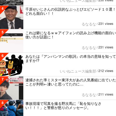
いいねニュース編集部
/
4
千原せいじさんの伝説的なぶっとびエピソード１０選！
どれも面白い！！
231 views
るなるな
/
5
これは癖になるｗｗアイフォンの読み上げ機能の面白い
使い方が話題に！
231 views
るなるな
/
6
あなたは『アンパンマンの歌詞』の本当の意味を知って
ますか!?
212 views
いいねニュース編集部
/
7
逮捕された準ミスター東洋大があの人気番組に出ていた
ことが判明←凄いと思ってたのに…
211 views
るなるな
/
8
事故現場で写真を撮る野次馬に「恥を知りなさ
い！！！」と警察が怒りのメッセージ。