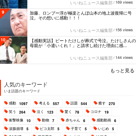
169 views
いいねニュース編集部
/
9
加藤、ロンブー淳が極楽とんぼ山本の地上波復帰に号
泣。その想いに感動！！！
156 views
いいねニュース編集部
/
10
【感動実話】ビートたけしが葬式で号泣。たけしさんの
母親が「小遣いくれ！」と請求し続けた理由に感...
144 views
いいねニュース編集部
/
もっと見る
人気のキーワード
いま話題のキーワード
感動
考える
話題
癒す
1097
557
544
270
笑う
泣く
驚く
コロナ
264
123
78
19
衝撃映像
動物
赤ちゃん
感動動画
10
7
6
6
涙腺崩壊
ピコ太郎
子育て
いじめ
5
5
5
5