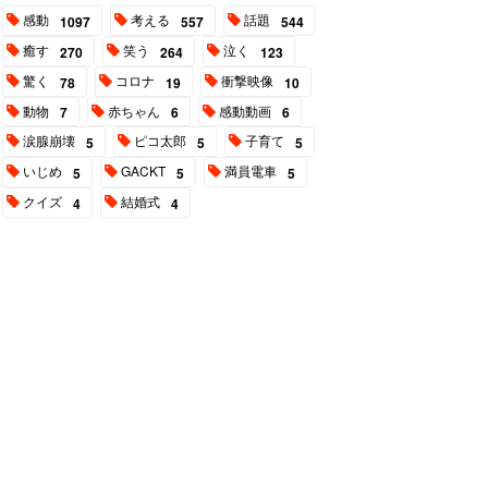
感動
考える
話題
1097
557
544
癒す
笑う
泣く
270
264
123
驚く
コロナ
衝撃映像
78
19
10
動物
赤ちゃん
感動動画
7
6
6
涙腺崩壊
ピコ太郎
子育て
5
5
5
いじめ
GACKT
満員電車
5
5
5
クイズ
結婚式
4
4