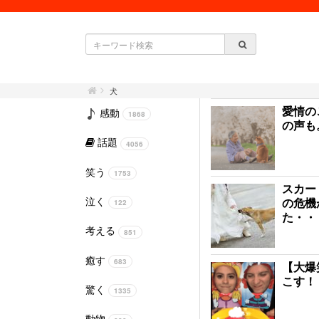
犬
愛情の
感動
1868
の声も
話題
4056
笑う
1753
スカー
泣く
の危機
122
た・・
考える
851
癒す
683
【大爆
こす！
驚く
1335
動物