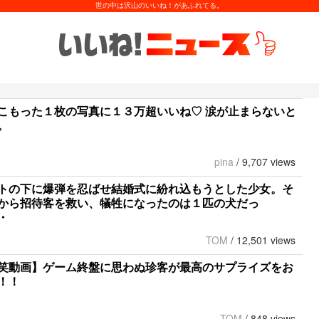
世の中は沢山のいいね！があふれてる。
こもった１枚の写真に１３万超いいね♡ 涙が止まらないと
。
pina
/
9,707 views
トの下に爆弾を忍ばせ結婚式に紛れ込もうとした少女。そ
から招待客を救い、犠牲になったのは１匹の犬だっ
・
TOM
/
12,501 views
笑動画】ゲーム終盤に思わぬ珍客が最高のサプライズをお
！！
TOM
/
848 views