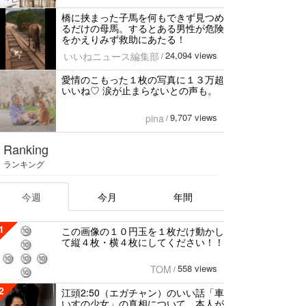
橋に挟まった子馬を何もできず見つめ
るだけの母馬。するとある男性が危険
をかえりみず救助にあたる！
24,094 views
いいねニュース編集部
/
愛情のこもった１枚の写真に１３万超
いいね♡ 涙が止まらないとの声も。
9,707 views
pina
/
Ranking
ランキング
今週
今月
年間
1
この画像の１０円玉を１枚だけ動かし
て縦４枚・横４枚にしてください！！
558 views
TOM
/
2
江頭2:50（エガチャン）のいい話「車
いすの少女」の真相について、本人が