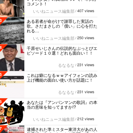
コメント！
407 views
いいねニュース編集部
/
3
ある若者が命がけで謝罪した実話の
歌。さだまさしの「償い」に心を打た
れる…
250 views
いいねニュース編集部
/
4
千原せいじさんの伝説的なぶっとびエ
ピソード１０選！どれも面白い！！
231 views
るなるな
/
5
これは癖になるｗｗアイフォンの読み
上げ機能の面白い使い方が話題に！
231 views
るなるな
/
6
あなたは『アンパンマンの歌詞』の本
当の意味を知ってますか!?
212 views
いいねニュース編集部
/
7
逮捕された準ミスター東洋大があの人