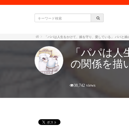
「パパは人生をかけて、娘を守り、愛している」 パパと娘
「パパは人
の関係を描
38,742 views