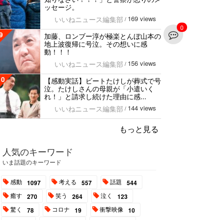
ッセージ。
169 views
いいねニュース編集部
/
0
9
加藤、ロンブー淳が極楽とんぼ山本の
地上波復帰に号泣。その想いに感
動！！！
156 views
いいねニュース編集部
/
10
【感動実話】ビートたけしが葬式で号
泣。たけしさんの母親が「小遣いく
れ！」と請求し続けた理由に感...
144 views
いいねニュース編集部
/
もっと見る
人気のキーワード
いま話題のキーワード
感動
考える
話題
1097
557
544
癒す
笑う
泣く
270
264
123
驚く
コロナ
衝撃映像
78
19
10