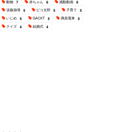
動物
赤ちゃん
感動動画
7
6
6
涙腺崩壊
ピコ太郎
子育て
5
5
5
いじめ
GACKT
満員電車
5
5
5
クイズ
結婚式
4
4