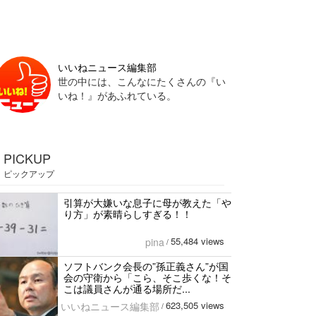
いいねニュース編集部
世の中には、こんなにたくさんの『い
いね！』があふれている。
PICKUP
ピックアップ
引算が大嫌いな息子に母が教えた「や
り方」が素晴らしすぎる！！
55,484 views
pina
/
ソフトバンク会長の”孫正義さん”が国
会の守衛から「こら、そこ歩くな！そ
こは議員さんが通る場所だ...
623,505 views
いいねニュース編集部
/