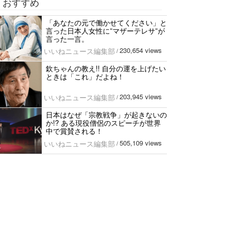
おすすめ
「あなたの元で働かせてください」と
言った日本人女性に”マザーテレサ”が
言った一言。
230,654 views
いいねニュース編集部
/
欽ちゃんの教え!! 自分の運を上げたい
ときは「これ」だよね！
203,945 views
いいねニュース編集部
/
日本はなぜ「宗教戦争」が起きないの
か!? ある現役僧侶のスピーチが世界
中で賞賛される！
505,109 views
いいねニュース編集部
/