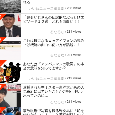
れる…
250 views
いいねニュース編集部
/
4
千原せいじさんの伝説的なぶっとびエ
ピソード１０選！どれも面白い！！
231 views
るなるな
/
5
これは癖になるｗｗアイフォンの読み
上げ機能の面白い使い方が話題に！
231 views
るなるな
/
6
あなたは『アンパンマンの歌詞』の本
当の意味を知ってますか!?
212 views
いいねニュース編集部
/
7
逮捕された準ミスター東洋大があの人
気番組に出ていたことが判明←凄いと
思ってたのに…
211 views
るなるな
/
8
事故現場で写真を撮る野次馬に「恥を
知りなさい！！！」と警察が怒りのメ