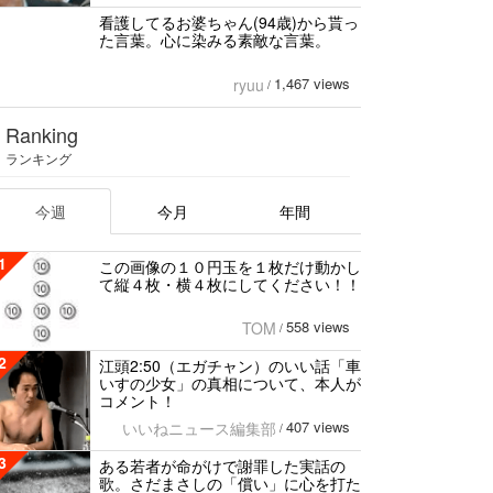
看護してるお婆ちゃん(94歳)から貰っ
た言葉。心に染みる素敵な言葉。
1,467 views
ryuu
/
Ranking
ランキング
今週
今月
年間
1
この画像の１０円玉を１枚だけ動かし
て縦４枚・横４枚にしてください！！
558 views
TOM
/
2
江頭2:50（エガチャン）のいい話「車
いすの少女」の真相について、本人が
コメント！
407 views
いいねニュース編集部
/
3
ある若者が命がけで謝罪した実話の
歌。さだまさしの「償い」に心を打た