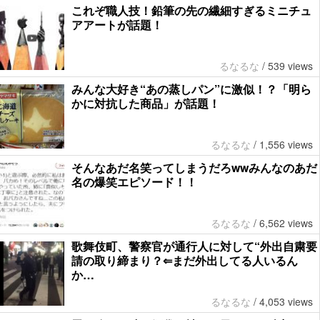
これぞ職人技！鉛筆の先の繊細すぎるミニチュ
アアートが話題！
るなるな
/
539 views
みんな大好き“あの蒸しパン”に激似！？「明ら
かに対抗した商品」が話題！
るなるな
/
1,556 views
そんなあだ名笑ってしまうだろwwみんなのあだ
名の爆笑エピソード！！
るなるな
/
6,562 views
歌舞伎町、警察官が通行人に対して“外出自粛要
請の取り締まり？⇐まだ外出してる人いるん
か…
るなるな
/
4,053 views