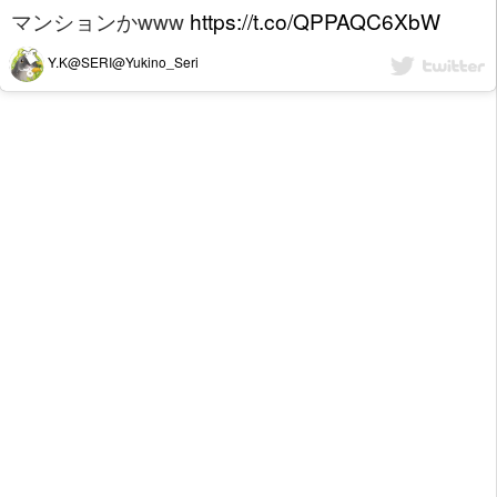
マンションかwww
https://t.co/QPPAQC6XbW
Y.K@SERI@Yukino_Seri