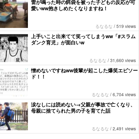
雷が鳴った時の餌袋を被った子どもの反応が可
愛いww抱きしめたくなりますね！
るなるな
/
519 views
上手いこと出来てて笑ってしまうww「#スラム
ダンク育児」が面白いw
るなるな
/
31,660 views
憎めないですねww後輩が起こした爆笑エピソー
ド！！
るなるな
/
6,704 views
涙なしには読めない→父親が事故で亡くなり、
母親に捨てられた男の子を育てた話
るなるな
/
2,491 views