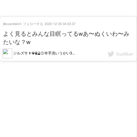
jillssandwich
フォローする
2020-12-30 04:33:37
よく見るとみんな目瞑ってるwあ〜ぬくいわ〜み
たいな？w
ジルズサ🍷💎🧪🔮🥎🌸手洗いうがい3...