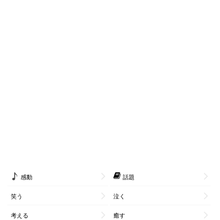
感動
話題
笑う
泣く
考える
癒す