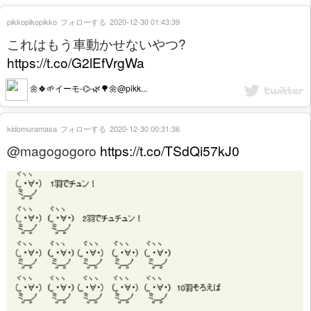
pikkopikopikko
フォローする
2020-12-30 01:43:39
これはもう車動かせないやつ?
https://t.co/G2lEfVrgWa
🌼🍀🌱イーモ-⌬-🌿🌳🌼@pikk...
kidomuramasa
フォローする
2020-12-30 00:31:36
@magogogoro
https://t.co/TSdQi57kJ0