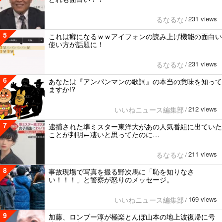
231 views
るなるな
/
5
これは癖になるｗｗアイフォンの読み上げ機能の面白い
使い方が話題に！
231 views
るなるな
/
6
あなたは『アンパンマンの歌詞』の本当の意味を知って
ますか!?
212 views
いいねニュース編集部
/
7
逮捕された準ミスター東洋大があの人気番組に出ていた
ことが判明←凄いと思ってたのに…
211 views
るなるな
/
8
事故現場で写真を撮る野次馬に「恥を知りなさ
い！！！」と警察が怒りのメッセージ。
169 views
いいねニュース編集部
/
9
加藤、ロンブー淳が極楽とんぼ山本の地上波復帰に号