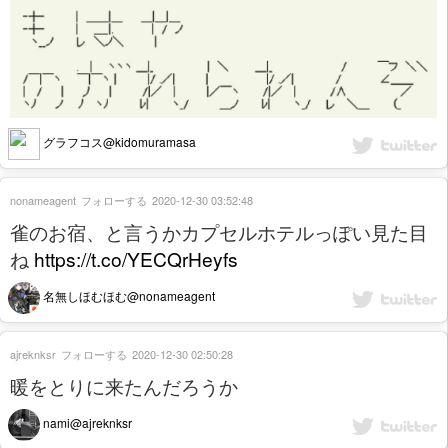
グラフコス@kidomuramasa
nonameagent
フォローする
2020-12-30 03:52:48
雀のお宿、と言うかカプセルホテルっぽい見た目
ね
https://t.co/YECQrHeyfs
名無しほむほむ@nonameagent
ajreknksr
フォローする
2020-12-30 02:50:28
暖をとりに来たんだろうか
nami@ajreknksr