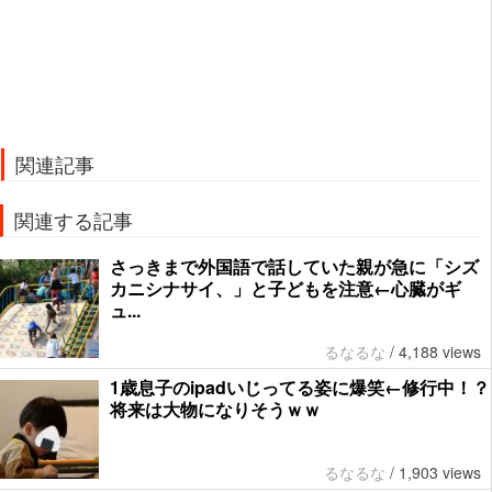
関連記事
関連する記事
さっきまで外国語で話していた親が急に「シズ
カニシナサイ、」と子どもを注意←心臓がギ
ュ...
るなるな
/
4,188 views
1歳息子のipadいじってる姿に爆笑←修行中！？
将来は大物になりそうｗｗ
るなるな
/
1,903 views