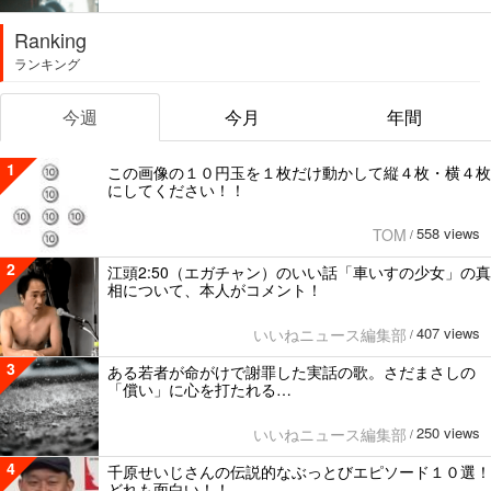
Ranking
ランキング
今週
今月
年間
1
この画像の１０円玉を１枚だけ動かして縦４枚・横４枚
にしてください！！
558 views
TOM
/
2
江頭2:50（エガチャン）のいい話「車いすの少女」の真
相について、本人がコメント！
407 views
いいねニュース編集部
/
3
ある若者が命がけで謝罪した実話の歌。さだまさしの
「償い」に心を打たれる…
250 views
いいねニュース編集部
/
4
千原せいじさんの伝説的なぶっとびエピソード１０選！
どれも面白い！！