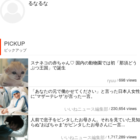
るなるな
PICKUP
ピックアップ
スナネコの赤ちゃん♡ 国内の動物園では初「那須どう
ぶつ王国」で誕生
698 views
ryuu
/
「あなたの元で働かせてください」と言った日本人女性
に”マザーテレサ”が言った一言。
230,654 views
いいねニュース編集部
/
人前で息子をビンタしたお母さん。それを見ていた見知
らぬ”おばちゃま”がビンタしたお母さんに一言...
1,717,289 views
いいねニュース編集部
/