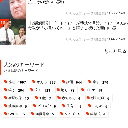
泣。その想いに感動！！！
156 views
いいねニュース編集部
/
10
【感動実話】ビートたけしが葬式で号泣。たけしさんの
母親が「小遣いくれ！」と請求し続けた理由に感...
144 views
いいねニュース編集部
/
もっと見る
人気のキーワード
いま話題のキーワード
感動
考える
話題
癒す
1097
557
544
270
笑う
泣く
驚く
コロナ
264
123
78
19
衝撃映像
動物
赤ちゃん
感動動画
10
7
6
6
涙腺崩壊
ピコ太郎
子育て
いじめ
5
5
5
5
GACKT
満員電車
クイズ
結婚式
5
5
4
4