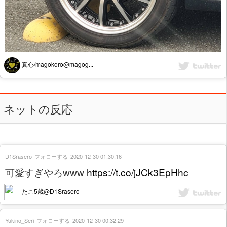
真心/magokoro@magog...
ネットの反応
D1Srasero
フォローする
2020-12-30 01:30:16
可愛すぎやろwww
https://t.co/jJCk3EpHhc
たこ5歳@D1Srasero
Yukino_Seri
フォローする
2020-12-30 00:32:29