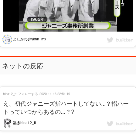
よしかわ@ykhn_mx
ネットの反応
hina12_tt
フォローする
2020-11-16 22:51:19
え、初代ジャニーズ指ハートしてない...？指ハー
トっていつからあるの...？?
雛@hina12_tt