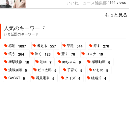
144 views
いいねニュース編集部
/
もっと見る
人気のキーワード
いま話題のキーワード
感動
考える
話題
癒す
1097
557
544
270
笑う
泣く
驚く
コロナ
264
123
78
19
衝撃映像
動物
赤ちゃん
感動動画
10
7
6
6
涙腺崩壊
ピコ太郎
子育て
いじめ
5
5
5
5
GACKT
満員電車
クイズ
結婚式
5
5
4
4