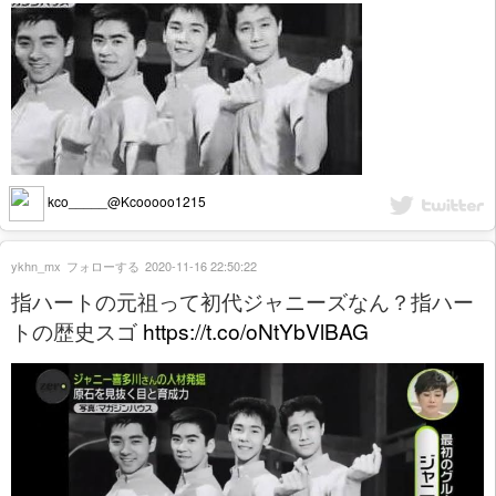
kco_____@Kcooooo1215
ykhn_mx
フォローする
2020-11-16 22:50:22
指ハートの元祖って初代ジャニーズなん？指ハー
トの歴史スゴ
https://t.co/oNtYbVlBAG