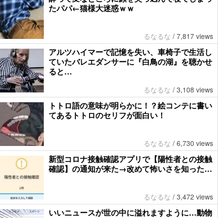
たパパ←猫様大迷惑ｗｗ
るなるな
/
7,817 views
アルツハイマーで記憶を失い、車椅子で生活し
ていたバレエダンサーに『白鳥の湖』を聴かせ
ると…
るなるな
/
3,108 views
トトロ語の意味が明らかに！？絵コンテに書い
てあるトトロのセリフが面白い！
るなるな
/
6,730 views
新型コロナ接触確認アプリで【陽性者との接触
確認】の通知が来た→改めて怖いさを知った…
るなるな
/
3,472 views
いいニュースが世の中に溢れますように…動物