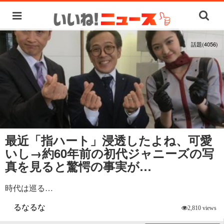
話題(4056)
最近「指ハート」浸透したよね、可愛
いし→約60年前の初代ジャニーズの写
真を見ると驚愕の事実が…
時代は巡る…
るなるな
2,810 views