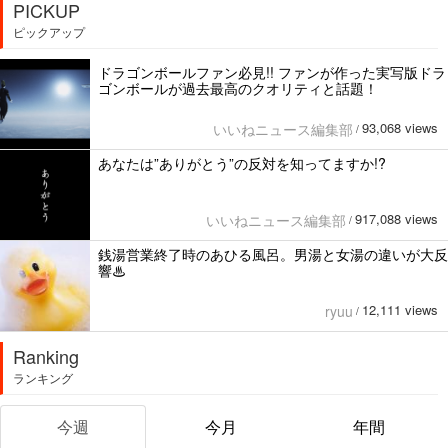
PICKUP
ピックアップ
ドラゴンボールファン必見!! ファンが作った実写版ドラ
ゴンボールが過去最高のクオリティと話題！
93,068 views
いいねニュース編集部
/
あなたは”ありがとう”の反対を知ってますか!?
917,088 views
いいねニュース編集部
/
銭湯営業終了時のあひる風呂。男湯と女湯の違いが大反
響♨
12,111 views
ryuu
/
Ranking
ランキング
今週
今月
年間