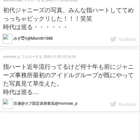
初代ジャニーズの写真、みんな指ハートしててめ
っっちゃビックリした！！！笑笑
時代は巡る・・・・・・
みず😇†@Mismith1988
momose_p
フォローする
2020-11-20 12:14:19
指ハート近年流行ってるけど何十年も前にジャニ
ーズ事務所最初のアイドルグループが既にやって
た写真見て草生えた。
時代は巡る…
百瀬@カプ固定派雑食垢@momose_p