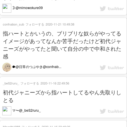
🌛@mimowokure09
confnabon_sub
フォローする
2020-11-21 10:49:38
指ハートとかいうの、ブリブリな奴らがやってる
イメージがあってなんか苦手だったけど初代ジャ
ニーズがやってたと聞いて自分の中で中和された
感
🐡@日常のつぶやき@confnab...
_beS2ruru_
フォローする
2020-11-16 22:49:56
初代ジャニーズから指ハートしてるやん先取りし
とる
マ〜@_beS2ruru_
Mismith1988
フォローする
2020-11-16 22:49:26