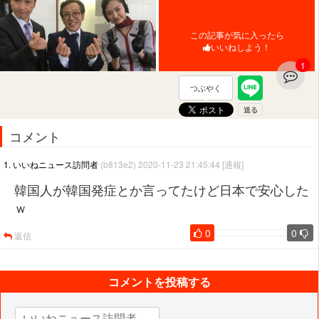
この記事が気に入ったら
いいねしよう！
1
つぶやく
コメント
1. いいねニュース訪問者
(b813e2) 2020-11-23 21:45:44
[通報]
韓国人が韓国発症とか言ってたけど日本で安心した
ｗ
0
0
返信
コメントを投稿する