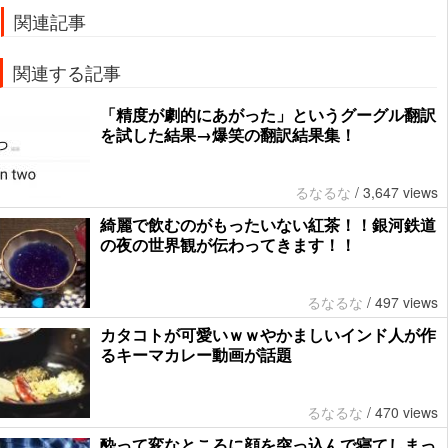
関連記事
関連する記事
「精度が劇的にあがった」というグーグル翻訳
を試した結果→爆笑の翻訳結果集！
るなるな
/
3,647 views
綺麗で飲むのがもったいない紅茶！！銀河鉄道
の夜の世界観が伝わってきます！！
るなるな
/
497 views
カタコトが可愛いｗｗやかましいインド人が作
るキーマカレー動画が話題
るなるな
/
470 views
酔って変なところに顔を突っ込んで寝てしまっ