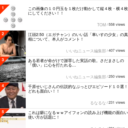
1
この画像の１０円玉を１枚だけ動かして縦４枚・横４枚
にしてください！！
558 views
TOM
/
2
江頭2:50（エガチャン）のいい話「車いすの少女」の真
相について、本人がコメント！
407 views
いいねニュース編集部
/
3
ある若者が命がけで謝罪した実話の歌。さだまさしの
「償い」に心を打たれる…
250 views
いいねニュース編集部
/
4
千原せいじさんの伝説的なぶっとびエピソード１０選！
どれも面白い！！
231 views
るなるな
/
5
これは癖になるｗｗアイフォンの読み上げ機能の面白い
使い方が話題に！