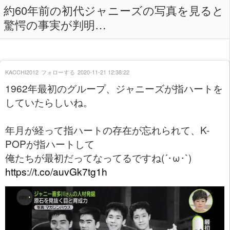
約60年前の初代ジャニーズの写真を見ると
驚愕の事実が判明…
KACCHI2012
フォローする
2020-11-21 12:38:22
1962年最初のグループ、ジャニーズが指ハートを
していたらしいね。
年月が経って指ハートの存在が忘れられて、K-
POPが指ハートして
俺たちが最初だってなってるですね(´･ω･`)
https://t.co/auvGk7tg1h