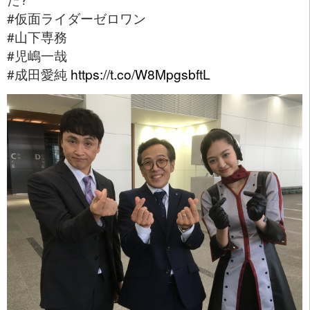
#仮面ライダーゼロワン
#山下専務
#児嶋一哉
#成田愛純
https://t.co/W8MpgsbftL