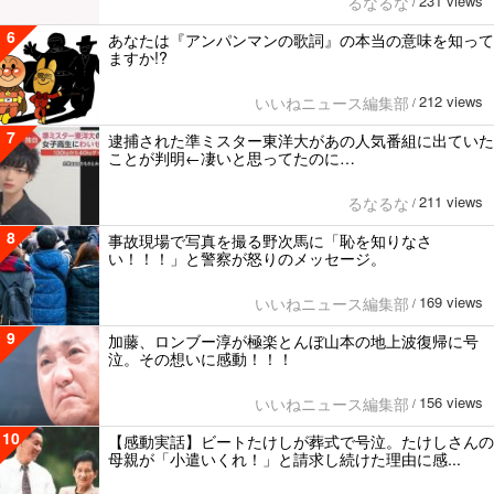
231 views
るなるな
/
6
あなたは『アンパンマンの歌詞』の本当の意味を知って
ますか!?
212 views
いいねニュース編集部
/
7
逮捕された準ミスター東洋大があの人気番組に出ていた
ことが判明←凄いと思ってたのに…
211 views
るなるな
/
8
事故現場で写真を撮る野次馬に「恥を知りなさ
い！！！」と警察が怒りのメッセージ。
169 views
いいねニュース編集部
/
9
加藤、ロンブー淳が極楽とんぼ山本の地上波復帰に号
泣。その想いに感動！！！
156 views
いいねニュース編集部
/
10
【感動実話】ビートたけしが葬式で号泣。たけしさんの
母親が「小遣いくれ！」と請求し続けた理由に感...