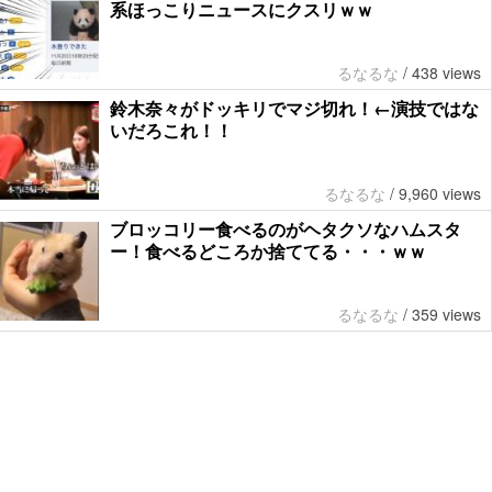
系ほっこりニュースにクスリｗｗ
るなるな
/
438 views
鈴木奈々がドッキリでマジ切れ！←演技ではな
いだろこれ！！
るなるな
/
9,960 views
ブロッコリー食べるのがヘタクソなハムスタ
ー！食べるどころか捨ててる・・・ｗｗ
るなるな
/
359 views