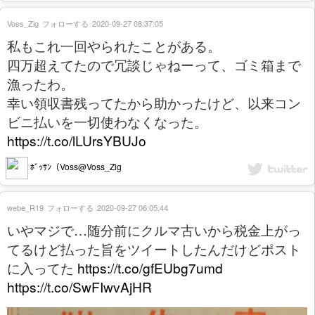
Voss_Zig
フォローする
2020-09-27 08:37:05
私もこれ一回やられたことがある。
四万超えてたので冗談じゃねーって、ゴミ箱まで
漁ったわ。
幸い領収書残ってたから助かったけど、以来コン
ビニ払いを一切使わなくなった。
https://t.co/lLUrsYBUJo
ﾎﾞｯｻﾝ（Voss@Voss_Zig
webe_R19
フォローする
2020-09-27 06:05:44
いやマジで…随分前にクルマ古いから税金上がっ
てるけど払った旨をツイートしたんだけどポスト
に入ってた
https://t.co/gfEUbg7umd
https://t.co/SwFIwvAjHR