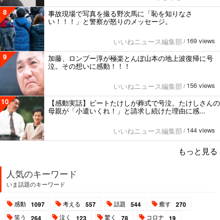
8
事故現場で写真を撮る野次馬に「恥を知りなさ
い！！！」と警察が怒りのメッセージ。
169 views
いいねニュース編集部
/
9
加藤、ロンブー淳が極楽とんぼ山本の地上波復帰に号
泣。その想いに感動！！！
156 views
いいねニュース編集部
/
10
【感動実話】ビートたけしが葬式で号泣。たけしさんの
母親が「小遣いくれ！」と請求し続けた理由に感...
144 views
いいねニュース編集部
/
もっと見る
人気のキーワード
いま話題のキーワード
感動
考える
話題
癒す
1097
557
544
270
笑う
泣く
驚く
コロナ
264
123
78
19