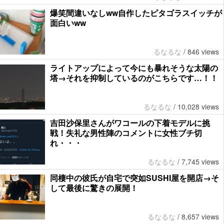
爆笑間違いなしww自作したピタゴラスイッチが
面白いww
るなるな
/
846 views
ライトアップによって今にも暴れそうな太陽の
塔→それを抑制しているのがこちらです…！！
るなるな
/
10,028 views
吉田沙保里さんがワコールの下着モデルに挑
戦！失礼な男性陣のコメントに女性ブチ切
れ・・・
るなるな
/
7,745 views
同棲中の彼氏が自宅で突如SUSHI屋を開店→そ
して最後に驚きの展開！
るなるな
/
8,657 views