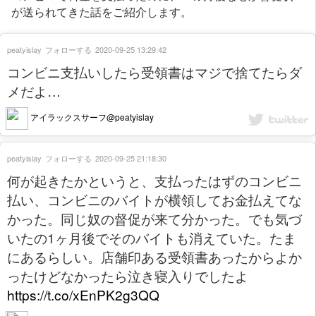
が送られてきた話をご紹介します。
peatyislay
フォローする
2020-09-25 13:29:42
コンビニ支払いしたら受領書はマジで捨てたらダ
メだよ…
アイラックスサーフ@peatyislay
peatyislay
フォローする
2020-09-25 21:18:30
何が起きたかというと、支払ったはずのコンビニ
払い、コンビニのバイトが横領してお金払えてな
かった。同じ奴の督促が来て分かった。でも気づ
いたの1ヶ月後でそのバイトも消えていた。たま
にあるらしい。店舗印ある受領書あったからよか
ったけどなかったら泣き寝入りでしたよ
https://t.co/xEnPK2g3QQ