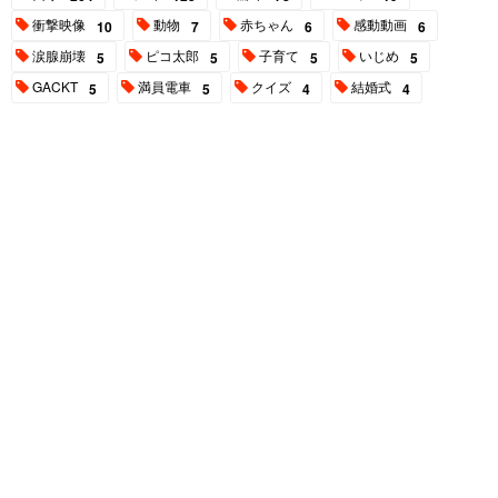
衝撃映像
動物
赤ちゃん
感動動画
10
7
6
6
涙腺崩壊
ピコ太郎
子育て
いじめ
5
5
5
5
GACKT
満員電車
クイズ
結婚式
5
5
4
4