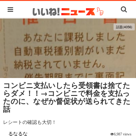
話題(4056)
コンビニ支払いしたら受領書は捨てた
らダメ！！→コンビニで料金を支払っ
たのに、なぜか督促状が送られてきた
話
レシートの確認も大切！
るなるな
6,987 views