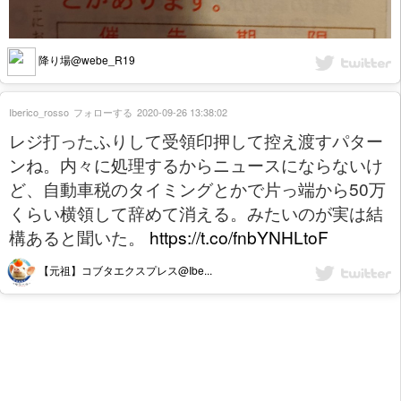
降り場@webe_R19
Iberico_rosso
フォローする
2020-09-26 13:38:02
レジ打ったふりして受領印押して控え渡すパター
ンね。内々に処理するからニュースにならないけ
ど、自動車税のタイミングとかで片っ端から50万
くらい横領して辞めて消える。みたいのが実は結
構あると聞いた。
https://t.co/fnbYNHLtoF
【元祖】コブタエクスプレス@Ibe...