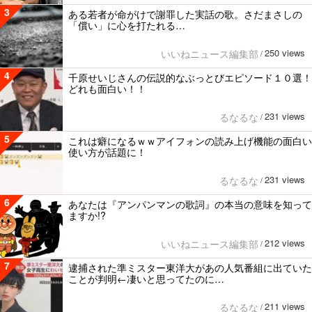
3
ある若者が命がけで謝罪した実話の歌。さだまさしの
「償い」に心を打たれる…
250 views
いいねニュース編集部
/
4
千原せいじさんの伝説的なぶっとびエピソード１０選！
どれも面白い！！
231 views
るなるな
/
5
これは癖になるｗｗアイフォンの読み上げ機能の面白い
使い方が話題に！
231 views
るなるな
/
6
あなたは『アンパンマンの歌詞』の本当の意味を知って
ますか!?
212 views
いいねニュース編集部
/
7
逮捕された準ミスター東洋大があの人気番組に出ていた
ことが判明←凄いと思ってたのに…
211 views
るなるな
/