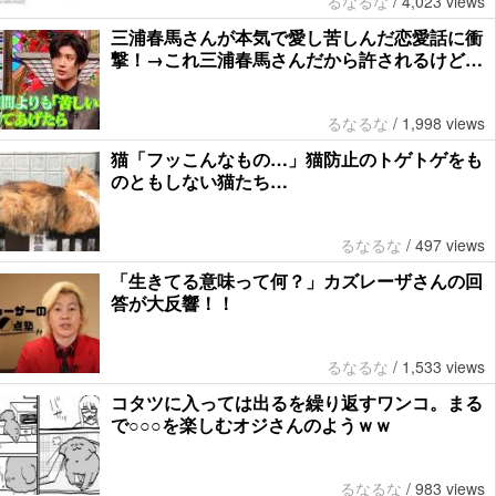
るなるな
/
4,023 views
三浦春馬さんが本気で愛し苦しんだ恋愛話に衝
撃！→これ三浦春馬さんだから許されるけど…
るなるな
/
1,998 views
猫「フッこんなもの…」猫防止のトゲトゲをも
のともしない猫たち…
るなるな
/
497 views
「生きてる意味って何？」カズレーザさんの回
答が大反響！！
るなるな
/
1,533 views
コタツに入っては出るを繰り返すワンコ。まる
で○○○を楽しむオジさんのようｗｗ
るなるな
/
983 views