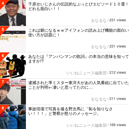
4
千原せいじさんの伝説的なぶっとびエピソード１０選！
どれも面白い！！
231 views
るなるな
/
5
これは癖になるｗｗアイフォンの読み上げ機能の面白い
使い方が話題に！
231 views
るなるな
/
6
あなたは『アンパンマンの歌詞』の本当の意味を知って
ますか!?
212 views
いいねニュース編集部
/
7
逮捕された準ミスター東洋大があの人気番組に出ていた
ことが判明←凄いと思ってたのに…
211 views
るなるな
/
8
事故現場で写真を撮る野次馬に「恥を知りなさ
い！！！」と警察が怒りのメッセージ。
169 views
いいねニュース編集部
/