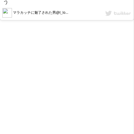
う
マラカッチに魅了された男@I_lo...