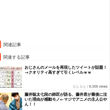
関連記事
関連する記事
おじさんのメールを再現したツイートが話題！
→クオリティ高すぎて引くレベルｗｗ
るなるな
/
8,358 views
藤井聡太七段の師匠が語る、藤井君が最後に泣
いた理由が感動モノ←マジでアニメの主人公や
ん！！