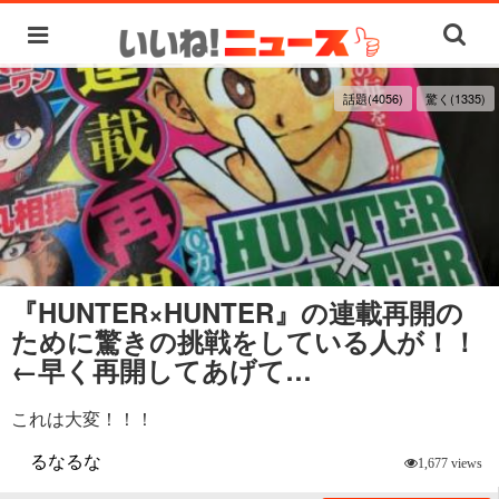
話題(4056)
驚く(1335)
『HUNTER×HUNTER』の連載再開の
ために驚きの挑戦をしている人が！！
←早く再開してあげて…
これは大変！！！
るなるな
1,677 views