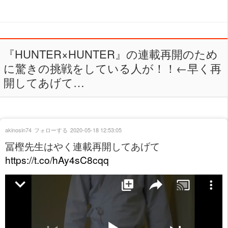
『HUNTER×HUNTER』の連載再開のため
に驚きの挑戦をしている人が！！←早く再
開してあげて…
akinosin74
フォローする
2020-05-18 12:53:05
冨樫先生はやく連載再開してあげて
https://t.co/hAy4sC8cqq