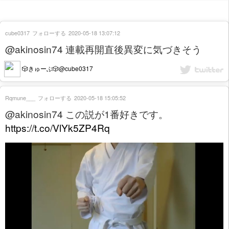
cube0317
フォローする
2020-05-18 13:07:12
@akinosin74 連載再開直後異変に気づきそう
🎲きゅーぶ🎲@cube0317
Rqmune___
フォローする
2020-05-18 15:05:52
@akinosin74 この説が1番好きです。
https://t.co/VlYk5ZP4Rq