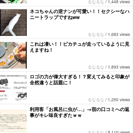
るなるな
/
1,448 views
ネコちゃんの逆ナンが可愛い！！セクシーなハ
ニートラップですねww
るなるな
/
1,683 views
これは凄い！！ピカチュが走っているように見
えますね！
るなるな
/
1,893 views
ロゴの力が偉大すぎる！？変えてみると印象が
全然違うと話題に！
るなるな
/
1,250 views
利用客「お風呂に虫が…」→宿の口コミへの返
事がキレ味良すぎたｗｗ
るなるな
/
9,110 views