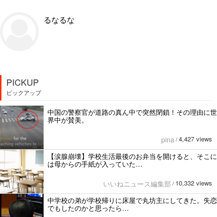
るなるな
PICKUP
ピックアップ
中国の警察官が道路の真ん中で突然閉鎖！その理由に世
界中が賛美。
4,427 views
pina
/
【涙腺崩壊】学校生活最後のお弁当を開けると、そこに
は母からの手紙が入っていた…
10,332 views
いいねニュース編集部
/
中学校の弟が学校帰りに床屋で丸坊主にしてきた。失恋
でもしたのかと思ったら…