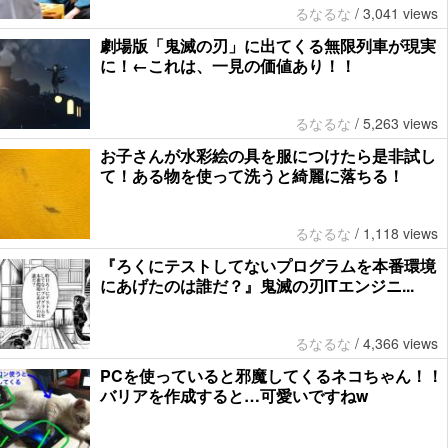
るなるな
/
3,041 views
劇場版「鬼滅の刃」に出てくる無限列車が現実
に！←これは、一見の価値あり！！
るなるな
/
5,263 views
お子さんが水彩絵の具を服につけたら是非試し
て！ある物を使って洗うと綺麗に落ちる！
るなるな
/
1,118 views
『ろくにテストしてないプログラムを本番環境
にあげたのは誰だ？』鬼滅の刃ITエンジニ...
るなるな
/
4,366 views
PCを使っていると邪魔してくるネコちゃん！！
バリアを作成すると…可愛いですねw