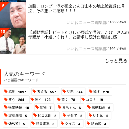
9
加藤、ロンブー淳が極楽とんぼ山本の地上波復帰に号
泣。その想いに感動！！！
156 views
いいねニュース編集部
/
10
【感動実話】ビートたけしが葬式で号泣。たけしさんの
母親が「小遣いくれ！」と請求し続けた理由に感...
144 views
いいねニュース編集部
/
もっと見る
人気のキーワード
いま話題のキーワード
感動
考える
話題
癒す
1097
557
544
270
笑う
泣く
驚く
コロナ
264
123
78
19
衝撃映像
動物
赤ちゃん
感動動画
10
7
6
6
涙腺崩壊
ピコ太郎
子育て
いじめ
5
5
5
5
GACKT
満員電車
クイズ
結婚式
5
5
4
4