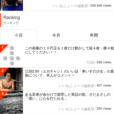
208,946 views
いいねニュース編集部
/
Ranking
ランキング
今週
今月
年間
1
この画像の１０円玉を１枚だけ動かして縦４枚・横４枚
にしてください！！
558 views
TOM
/
2
江頭2:50（エガチャン）のいい話「車いすの少女」の真
相について、本人がコメント！
407 views
いいねニュース編集部
/
3
ある若者が命がけで謝罪した実話の歌。さだまさしの
「償い」に心を打たれる…
250 views
いいねニュース編集部
/