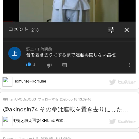
Rqmune@Rqmune___
6KHfzmUPQDsJQdG
フォローする
2020-05-18 13:39:46
@akinosin74 その拳は連載を置き去りにした…
野兎と猟犬🆔@6KHfzmUPQD...
D_con11
フォローする
2020-05-18 13:08:34