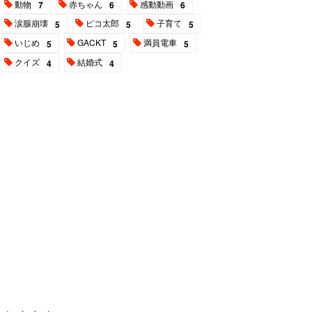
動物
赤ちゃん
感動動画
7
6
6
涙腺崩壊
ピコ太郎
子育て
5
5
5
いじめ
GACKT
満員電車
5
5
5
クイズ
結婚式
4
4