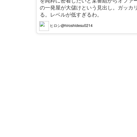
を純粋に密着したいと某番組からオファ
の一発屋が大儲けという見出し。ガッカ
る。レベルが低すぎるわ。
ヒロシ@hiroshidesu0214