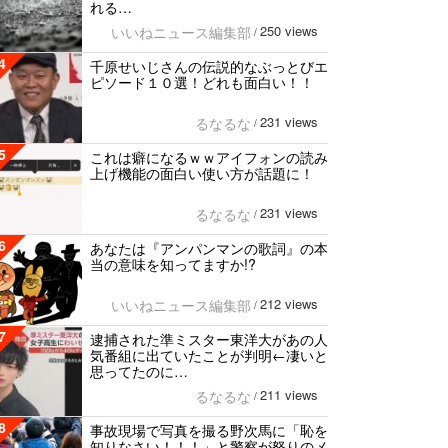
れる…
250 views
いいねニュース編集部
/
4
千原せいじさんの伝説的なぶっとびエ
ピソード１０選！どれも面白い！！
231 views
るなるな
/
5
これは癖になるｗｗアイフォンの読み
上げ機能の面白い使い方が話題に！
231 views
るなるな
/
6
あなたは『アンパンマンの歌詞』の本
当の意味を知ってますか!?
212 views
いいねニュース編集部
/
7
逮捕された準ミスター東洋大があの人
気番組に出ていたことが判明←凄いと
思ってたのに…
211 views
るなるな
/
8
事故現場で写真を撮る野次馬に「恥を
知りなさい！！！」と警察が怒りのメ