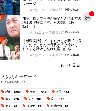
ッセージ。
169 views
いいねニュース編集部
/
0
9
加藤、ロンブー淳が極楽とんぼ山本の
地上波復帰に号泣。その想いに感
動！！！
156 views
いいねニュース編集部
/
10
【感動実話】ビートたけしが葬式で号
泣。たけしさんの母親が「小遣いく
れ！」と請求し続けた理由に感...
144 views
いいねニュース編集部
/
もっと見る
人気のキーワード
いま話題のキーワード
感動
考える
話題
1097
557
544
癒す
笑う
泣く
270
264
123
驚く
コロナ
衝撃映像
78
19
10