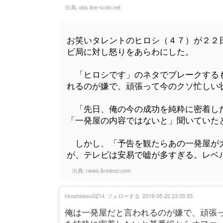
出典:
obs.line-scdn.net
お笑いタレントのヒロシ（４７）が２２
ビ局に対し怒りをあらわにした。
「ヒロシです」のネタでブレークするも
れるのが嫌で、頑張って今のクソ忙しい
「先日、俺の今の成功を純粋に密着した
「一発屋の内容ではないと」聞いていた
しかし、「予告を観たらあの一発屋が大
が、テレビは安易で嘘が多すぎる。レベ
出典:
news.livedoor.com
hiroshidesu0214
フォローする
2019-05-22 23:35:55
俺は一発屋だと言われるのが嫌で、頑張