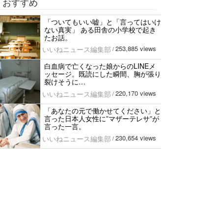
おすすめ
「ついてもいい嘘」と「言ってはいけ
ない真実」 ある田舎の小学校で起き
たお話。
253,885 views
いいねニュース編集部
/
白血病で亡くなった娘からのLINEメ
ッセージ。既読にした瞬間、胸が張り
裂けそうに…
220,170 views
いいねニュース編集部
/
「あなたの元で働かせてください」と
言った日本人女性に”マザーテレサ”が
言った一言。
230,654 views
いいねニュース編集部
/