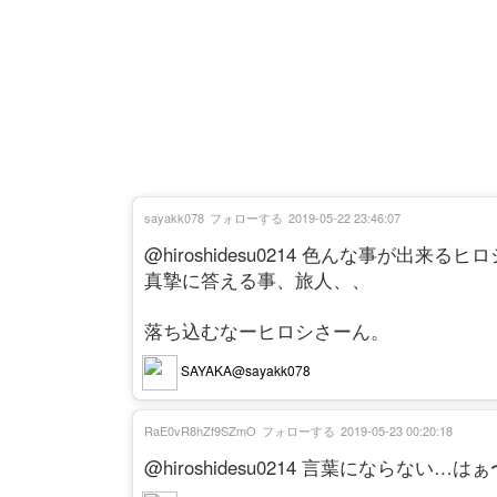
sayakk078
フォローする
2019-05-22 23:46:07
@hiroshidesu0214 色んな事が
真摯に答える事、旅人、、
落ち込むなーヒロシさーん。
SAYAKA@sayakk078
RaE0vR8hZf9SZmO
フォローする
2019-05-23 00:20:18
@hiroshidesu0214 言葉にならない…はぁ