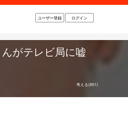
ユーザー登録
ログイン
さんがテレビ局に嘘
考える(851)