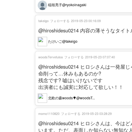
稲垣亮子@ryokoinagaki
takeigo
フォローする
2019-05-23 00:16:09
@hiroshidesu0214 内容の薄そうなタイト
たけいご@takeigo
woodsTervetuloa
フォローする
2019-05-23 07:07:40
@hiroshidesu0214 ヒロシさん
命削って…休みもあるのか?
残念です? 嘘はいけないです
出演者にも誠実に対応して欲しい！！
北欧の森woods🌳@woodsT...
momo1110820
フォローする
2019-05-23 03:28:29
@hiroshidesu0214 ヒロシさん
います。ただ、表面しか知らない無知な