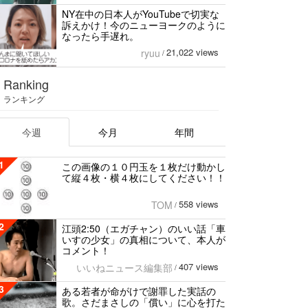
NY在中の日本人がYouTubeで切実な
訴えかけ！今のニューヨークのように
なったら手遅れ。
21,022 views
ryuu
/
Ranking
ランキング
今週
今月
年間
1
この画像の１０円玉を１枚だけ動かし
て縦４枚・横４枚にしてください！！
558 views
TOM
/
2
江頭2:50（エガチャン）のいい話「車
いすの少女」の真相について、本人が
コメント！
407 views
いいねニュース編集部
/
3
ある若者が命がけで謝罪した実話の
歌。さだまさしの「償い」に心を打た