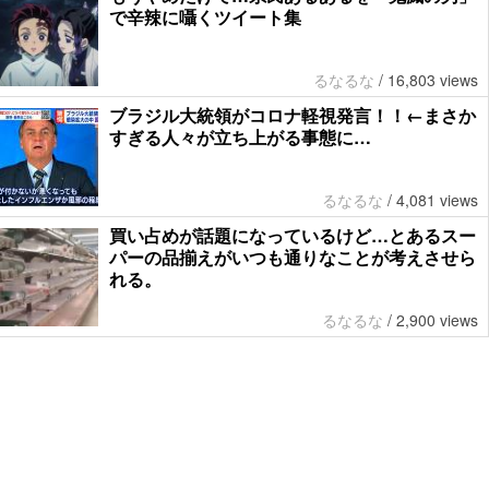
で辛辣に囁くツイート集
るなるな
/
16,803 views
ブラジル大統領がコロナ軽視発言！！←まさか
すぎる人々が立ち上がる事態に…
るなるな
/
4,081 views
買い占めが話題になっているけど…とあるスー
パーの品揃えがいつも通りなことが考えさせら
れる。
るなるな
/
2,900 views