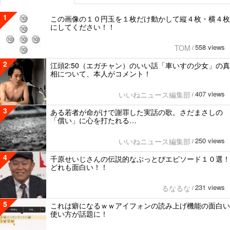
1
この画像の１０円玉を１枚だけ動かして縦４枚・横４枚
にしてください！！
558 views
TOM
/
2
江頭2:50（エガチャン）のいい話「車いすの少女」の真
相について、本人がコメント！
407 views
いいねニュース編集部
/
3
ある若者が命がけで謝罪した実話の歌。さだまさしの
「償い」に心を打たれる…
250 views
いいねニュース編集部
/
4
千原せいじさんの伝説的なぶっとびエピソード１０選！
どれも面白い！！
231 views
るなるな
/
5
これは癖になるｗｗアイフォンの読み上げ機能の面白い
使い方が話題に！