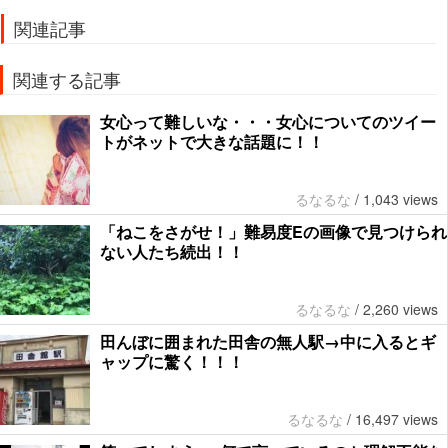
関連記事
関連する記事
女心って難しいな・・・女心についてのツイー
トがネットで大きな話題に！！
るなるな
/
1,043 views
「ねこをさがせ！」難易度Eの画像で見つけられ
ない人たち続出！！
るなるな
/
2,260 views
田んぼに囲まれた田舎の無人駅→中に入るとギ
ャップに驚く！！！
るなるな
/
16,497 views