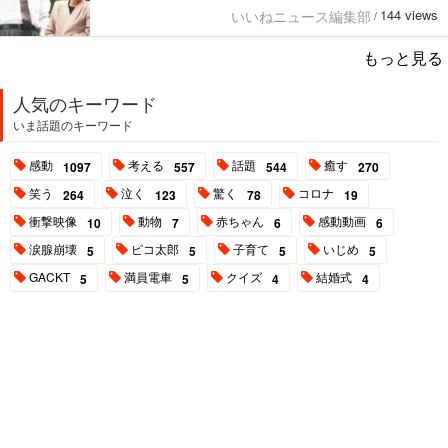
144 views
いいねニュース編集部
/
もっと見る
人気のキーワード
いま話題のキーワード
感動
考える
話題
癒す
1097
557
544
270
笑う
泣く
驚く
コロナ
264
123
78
19
衝撃映像
動物
赤ちゃん
感動動画
10
7
6
6
涙腺崩壊
ピコ太郎
子育て
いじめ
5
5
5
5
GACKT
満員電車
クイズ
結婚式
5
5
4
4