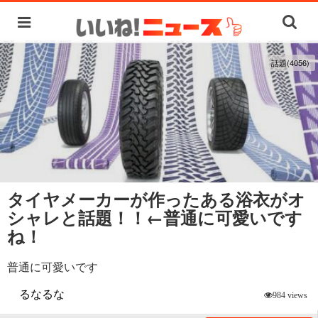
話題(4056)
タイヤメーカーが作ったある浴衣がオ
シャレと話題！！←普通に可愛いです
ね！
普通に可愛いです
るなるな
984 views