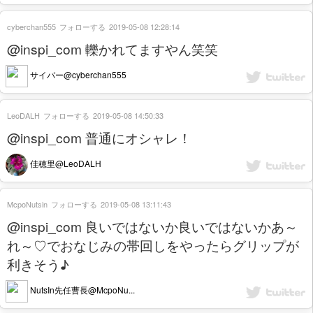
cyberchan555
フォローする
2019-05-08 12:28:14
@inspi_com 轢かれてますやん笑笑
サイバー@cyberchan555
LeoDALH
フォローする
2019-05-08 14:50:33
@inspi_com 普通にオシャレ！
佳穂里@LeoDALH
McpoNutsin
フォローする
2019-05-08 13:11:43
@inspi_com 良いではないか良いではないかあ～
れ～♡でおなじみの帯回しをやったらグリップが
利きそう♪
NutsIn先任曹長@McpoNu...