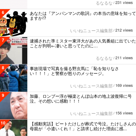
231 views
るなるな
/
6
あなたは『アンパンマンの歌詞』の本当の意味を知って
ますか!?
212 views
いいねニュース編集部
/
7
逮捕された準ミスター東洋大があの人気番組に出ていた
ことが判明←凄いと思ってたのに…
211 views
るなるな
/
8
事故現場で写真を撮る野次馬に「恥を知りなさ
い！！！」と警察が怒りのメッセージ。
169 views
いいねニュース編集部
/
9
加藤、ロンブー淳が極楽とんぼ山本の地上波復帰に号
泣。その想いに感動！！！
156 views
いいねニュース編集部
/
10
【感動実話】ビートたけしが葬式で号泣。たけしさんの
母親が「小遣いくれ！」と請求し続けた理由に感...