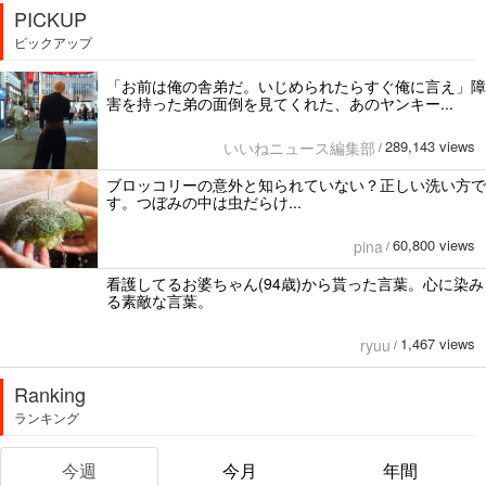
PICKUP
ピックアップ
「お前は俺の舎弟だ。いじめられたらすぐ俺に言え」障
害を持った弟の面倒を見てくれた、あのヤンキー...
289,143 views
いいねニュース編集部
/
ブロッコリーの意外と知られていない？正しい洗い方で
す。つぼみの中は虫だらけ...
60,800 views
pina
/
看護してるお婆ちゃん(94歳)から貰った言葉。心に染み
る素敵な言葉。
1,467 views
ryuu
/
Ranking
ランキング
今週
今月
年間