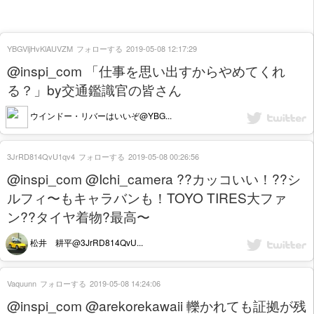
YBGVljHvKlAUVZM
フォローする
2019-05-08 12:17:29
@inspi_com 「仕事を思い出すからやめてくれ
る？」by交通鑑識官の皆さん
ウインドー・リバーはいいぞ@YBG...
3JrRD814QvU1qv4
フォローする
2019-05-08 00:26:56
@inspi_com @Ichi_camera ??カッコいい！??シ
ルフィ〜もキャラバンも！TOYO TIRES大ファ
ン??タイヤ着物?最高〜
松井 耕平@3JrRD814QvU...
Vaquunn
フォローする
2019-05-08 14:24:06
@inspi_com @arekorekawaii 轢かれても証拠が残