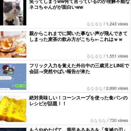
笑ってしまうww何て言っているのか理解不能な
ネコちゃんがが面白いww
るなるな
/
1,243 views
親からこれまでに聞いた事ない声が飛んできて
しまった麦茶の飲み方がこちら←これはｗｗ
るなるな
/
1,551 views
フリック入力を覚えた外出中の三歳児とLINEで
会話→突然やばい報告が来た
るなるな
/
2,890 views
絶対美味しい！コーンスープを使った食パンの
レシピが話題！！
るなるな
/
730 views
もうやめたげて…県民あるあるを「鬼滅の刃」