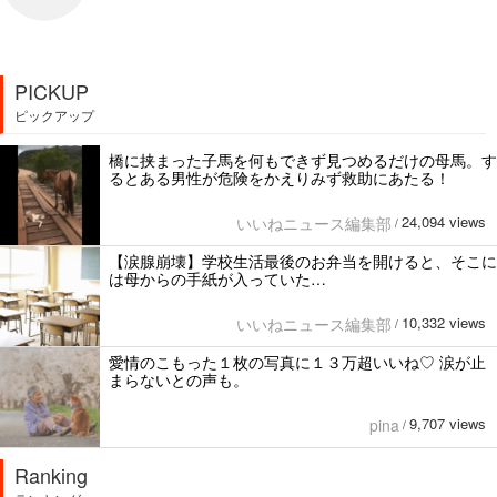
PICKUP
ピックアップ
橋に挟まった子馬を何もできず見つめるだけの母馬。す
るとある男性が危険をかえりみず救助にあたる！
24,094 views
いいねニュース編集部
/
【涙腺崩壊】学校生活最後のお弁当を開けると、そこに
は母からの手紙が入っていた…
10,332 views
いいねニュース編集部
/
愛情のこもった１枚の写真に１３万超いいね♡ 涙が止
まらないとの声も。
9,707 views
pina
/
Ranking