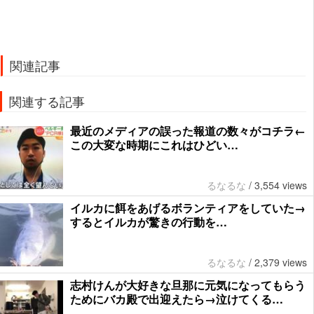
関連記事
関連する記事
最近のメディアの誤った報道の数々がコチラ←
この大変な時期にこれはひどい…
るなるな
/
3,554 views
イルカに餌をあげるボランティアをしていた→
するとイルカが驚きの行動を…
るなるな
/
2,379 views
志村けんが大好きな旦那に元気になってもらう
ためにバカ殿で出迎えたら→泣けてくる…