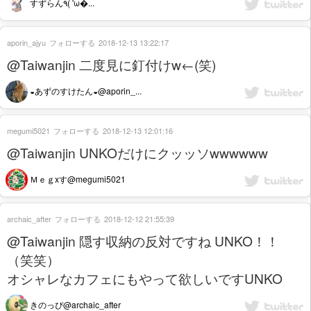
すずらん٩( 'ω�...
aporin_ajyu
フォローする
2018-12-13 13:22:17
@Taiwanjin 二度見に釘付けw←(笑)
◒あずのすけたん◒@aporin_...
megumi5021
フォローする
2018-12-13 12:01:16
@Taiwanjin UNKOだけにクッッソwwwwww
Ｍｅｇxす@megumi5021
archaic_after
フォローする
2018-12-12 21:55:39
@Taiwanjin 隠す収納の反対ですね UNKO！！
（笑笑）
オシャレなカフェにもやって欲しいですUNKO
きのっぴ@archaic_after