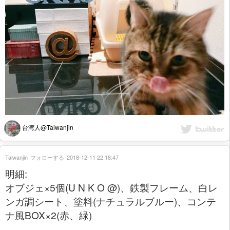
台湾人@Taiwanjin
Taiwanjin
フォローする
2018-12-11 22:18:47
明細:
オブジェ×5個(U N K O @)、鉄製フレーム、白レ
ンガ調シート、塗料(ナチュラルブルー)、コンテ
ナ風BOX×2(赤、緑)