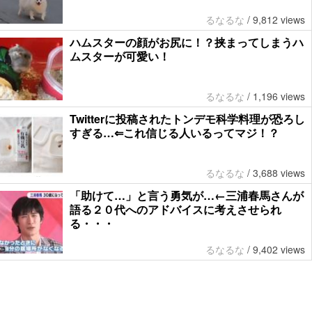
るなるな
/
9,812 views
ハムスターの顔がお尻に！？挟まってしまうハ
ムスターが可愛い！
るなるな
/
1,196 views
Twitterに投稿されたトンデモ科学料理が恐ろし
すぎる…⇐これ信じる人いるってマジ！？
るなるな
/
3,688 views
「助けて…」と言う勇気が…←三浦春馬さんが
語る２０代へのアドバイスに考えさせられ
る・・・
るなるな
/
9,402 views