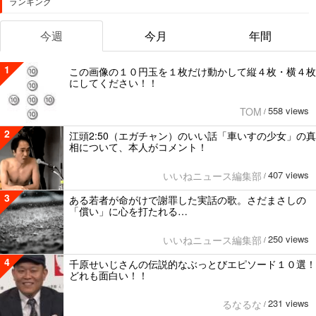
ランキング
今週
今月
年間
1
この画像の１０円玉を１枚だけ動かして縦４枚・横４枚
にしてください！！
558 views
TOM
/
2
江頭2:50（エガチャン）のいい話「車いすの少女」の真
相について、本人がコメント！
407 views
いいねニュース編集部
/
3
ある若者が命がけで謝罪した実話の歌。さだまさしの
「償い」に心を打たれる…
250 views
いいねニュース編集部
/
4
千原せいじさんの伝説的なぶっとびエピソード１０選！
どれも面白い！！
231 views
るなるな
/