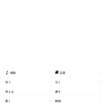
感動
話題
笑う
泣く
考える
癒す
驚く
動物