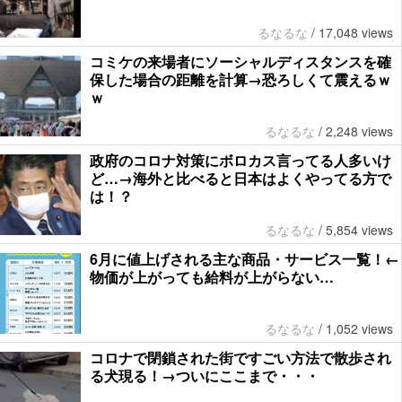
るなるな
/
17,048 views
コミケの来場者にソーシャルディスタンスを確
保した場合の距離を計算→恐ろしくて震えるｗ
ｗ
るなるな
/
2,248 views
政府のコロナ対策にボロカス言ってる人多いけ
ど…→海外と比べると日本はよくやってる方で
は！？
るなるな
/
5,854 views
6月に値上げされる主な商品・サービス一覧！←
物価が上がっても給料が上がらない…
るなるな
/
1,052 views
コロナで閉鎖された街ですごい方法で散歩され
る犬現る！→ついにここまで・・・