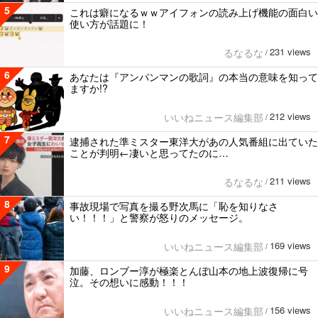
5
これは癖になるｗｗアイフォンの読み上げ機能の面白い
使い方が話題に！
231 views
るなるな
/
6
あなたは『アンパンマンの歌詞』の本当の意味を知って
ますか!?
212 views
いいねニュース編集部
/
7
逮捕された準ミスター東洋大があの人気番組に出ていた
ことが判明←凄いと思ってたのに…
211 views
るなるな
/
8
事故現場で写真を撮る野次馬に「恥を知りなさ
い！！！」と警察が怒りのメッセージ。
169 views
いいねニュース編集部
/
9
加藤、ロンブー淳が極楽とんぼ山本の地上波復帰に号
泣。その想いに感動！！！
156 views
いいねニュース編集部
/