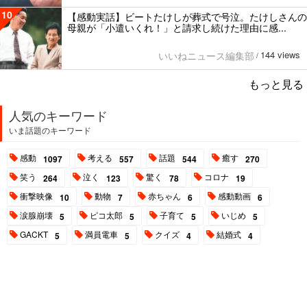
10
【感動実話】ビートたけしが葬式で号泣。たけしさんの
母親が「小遣いくれ！」と請求し続けた理由に感...
144 views
いいねニュース編集部
/
もっと見る
人気のキーワード
いま話題のキーワード
感動
考える
話題
癒す
1097
557
544
270
笑う
泣く
驚く
コロナ
264
123
78
19
衝撃映像
動物
赤ちゃん
感動動画
10
7
6
6
涙腺崩壊
ピコ太郎
子育て
いじめ
5
5
5
5
GACKT
満員電車
クイズ
結婚式
5
5
4
4