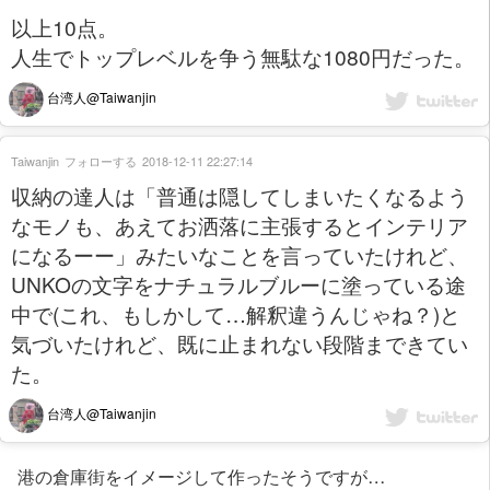
以上10点。
人生でトップレベルを争う無駄な1080円だった。
台湾人@Taiwanjin
Taiwanjin
フォローする
2018-12-11 22:27:14
収納の達人は「普通は隠してしまいたくなるよう
なモノも、あえてお洒落に主張するとインテリア
になるーー」みたいなことを言っていたけれど、
UNKOの文字をナチュラルブルーに塗っている途
中で(これ、もしかして…解釈違うんじゃね？)と
気づいたけれど、既に止まれない段階まできてい
た。
台湾人@Taiwanjin
港の倉庫街をイメージして作ったそうですが…