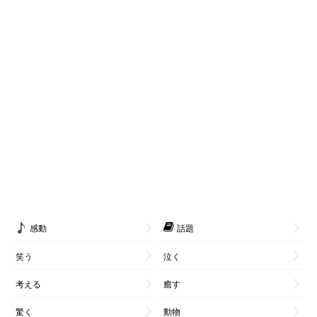
感動
話題
笑う
泣く
考える
癒す
驚く
動物