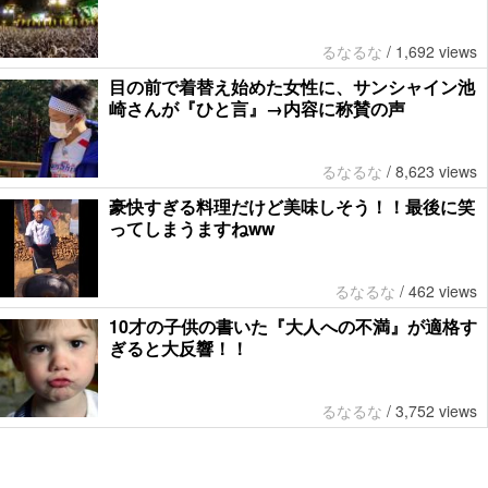
るなるな
/
1,692 views
目の前で着替え始めた女性に、サンシャイン池
崎さんが『ひと言』→内容に称賛の声
るなるな
/
8,623 views
豪快すぎる料理だけど美味しそう！！最後に笑
ってしまうますねww
るなるな
/
462 views
10才の子供の書いた『大人への不満』が適格す
ぎると大反響！！
るなるな
/
3,752 views