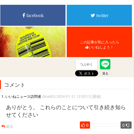
facebook
twitter
この記事が気に入ったら
いいねしよう！
つぶやく
コメント
1. いいねニュース訪問者
(9caf43) 2024-01-31 12:00:13
[通報]
ありがとう。 これらのことについて引き続き知ら
せてください
0
0
返信