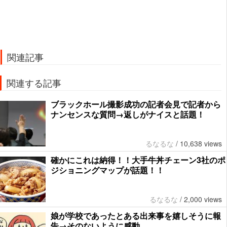
関連記事
関連する記事
ブラックホール撮影成功の記者会見で記者から
ナンセンスな質問→返しがナイスと話題！
るなるな
/
10,638 views
確かにこれは納得！！大手牛丼チェーン3社のポ
ジショニングマップが話題！！
るなるな
/
2,000 views
娘が学校であったとある出来事を嬉しそうに報
告→そのないように感動…