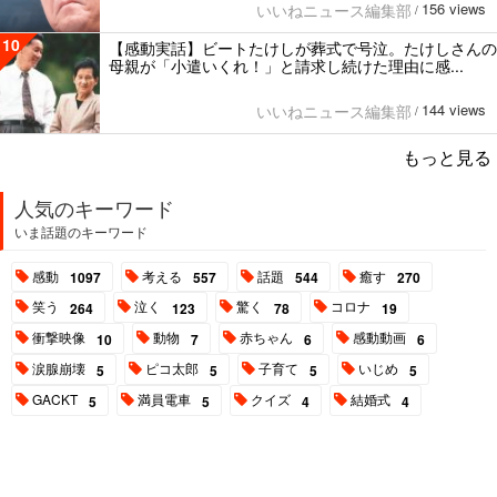
156 views
いいねニュース編集部
/
10
【感動実話】ビートたけしが葬式で号泣。たけしさんの
母親が「小遣いくれ！」と請求し続けた理由に感...
144 views
いいねニュース編集部
/
もっと見る
人気のキーワード
いま話題のキーワード
感動
考える
話題
癒す
1097
557
544
270
笑う
泣く
驚く
コロナ
264
123
78
19
衝撃映像
動物
赤ちゃん
感動動画
10
7
6
6
涙腺崩壊
ピコ太郎
子育て
いじめ
5
5
5
5
GACKT
満員電車
クイズ
結婚式
5
5
4
4