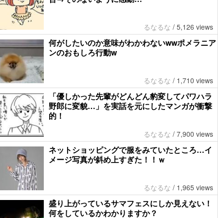
るなるな
/
5,126 views
何がしたいのか意味がわかわないwwポメラニア
ンのおもしろ行動w
るなるな
/
1,710 views
「優しかった先輩がどんどん豹変してパワハラ
野郎に変貌…」を実話を元にしたマンガが衝撃
的！
るなるな
/
7,900 views
ネットショッピングで服をみていたところ…イ
メージ写真が斜め上すぎた！！ｗ
るなるな
/
1,965 views
盛り上がっているサマフェスにしか見えない！
何をしているかわかりますか？