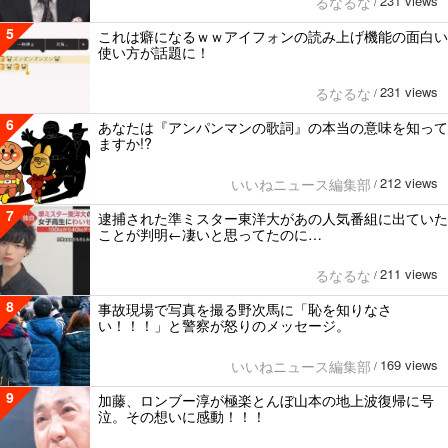
231 views
るなるな
/
5
これは癖になるｗｗアイフォンの読み上げ機能の面白い
使い方が話題に！
231 views
るなるな
/
6
あなたは『アンパンマンの歌詞』の本当の意味を知って
ますか!?
212 views
いいねニュース編集部
/
7
逮捕された準ミスター東洋大があの人気番組に出ていた
ことが判明←凄いと思ってたのに…
211 views
るなるな
/
8
事故現場で写真を撮る野次馬に「恥を知りなさ
い！！！」と警察が怒りのメッセージ。
169 views
いいねニュース編集部
/
9
加藤、ロンブー淳が極楽とんぼ山本の地上波復帰に号
泣。その想いに感動！！！