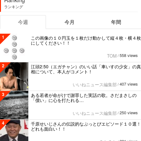
ランキング
今週
今月
年間
1
この画像の１０円玉を１枚だけ動かして縦４枚・横４枚
にしてください！！
558 views
TOM
/
2
江頭2:50（エガチャン）のいい話「車いすの少女」の真
相について、本人がコメント！
407 views
いいねニュース編集部
/
3
ある若者が命がけで謝罪した実話の歌。さだまさしの
「償い」に心を打たれる…
250 views
いいねニュース編集部
/
4
千原せいじさんの伝説的なぶっとびエピソード１０選！
どれも面白い！！