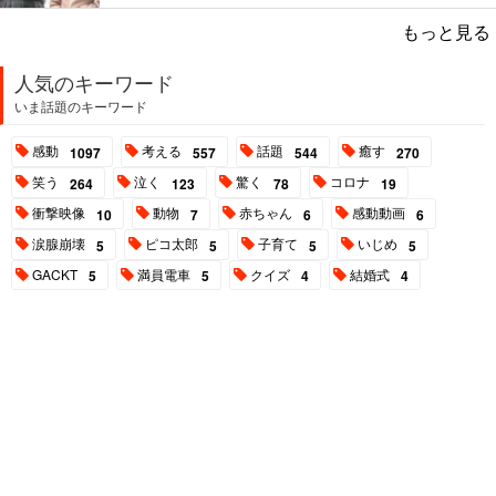
もっと見る
人気のキーワード
いま話題のキーワード
感動
考える
話題
癒す
1097
557
544
270
笑う
泣く
驚く
コロナ
264
123
78
19
衝撃映像
動物
赤ちゃん
感動動画
10
7
6
6
涙腺崩壊
ピコ太郎
子育て
いじめ
5
5
5
5
GACKT
満員電車
クイズ
結婚式
5
5
4
4