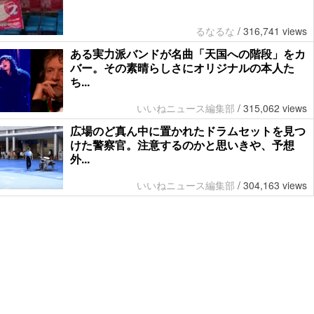
るなるな
/
316,741 views
ある実力派バンドが名曲「天国への階段」をカ
バー。その素晴らしさにオリジナルの本人た
ち...
いいねニュース編集部
/
315,062 views
広場のど真ん中に置かれたドラムセットを見つ
けた警察官。注意するのかと思いきや、予想
外...
いいねニュース編集部
/
304,163 views