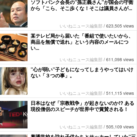
ソフトバンク会長の”孫正義さん”が国会の守衛
から「こら、そこ歩くな！そこは議員さんが...
いいねニュース編集部
/
623,505 views
某テレビ局から届いた「番組で使いたいから、
商品を無償で送れ」という内容のメールにつ
い...
いいねニュース編集部
/
611,098 views
”心が弱い”子どもになってしまうやってはいけ
ない「３つの事」。
いいねニュース編集部
/
511,115 views
日本はなぜ「宗教戦争」が起きないのか!? ある
現役僧侶のスピーチが世界中で賞賛される！
いいねニュース編集部
/
505,109 views
養護学校を訪れ子供たちとサッカーしていた”三