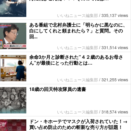
いいねニュース編集部
/
335,137 views
ある番組で北村弁護士に「明らかに黒なのに、
白にしてくれと頼まれたら？」と質問。その
回...
いいねニュース編集部
/
331,514 views
余命3か月と診断された”４２歳のあるお母さ
ん”が最後にとった行動とは…
いいねニュース編集部
/
321,255 views
18歳の回天特攻隊員の遺書
いいねニュース編集部
/
318,574 views
ドン・キホーテでマスクが入荷されていた！→
買い占め防止のための斬新な売り方が話題！