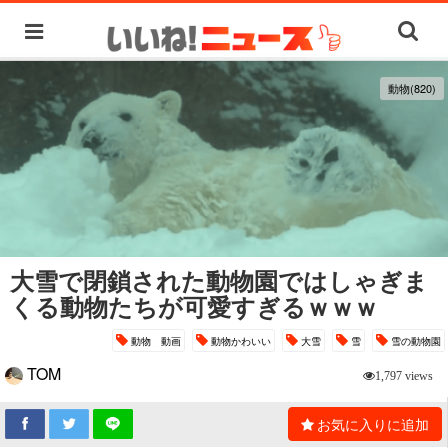
動物(820)
大雪で閉鎖された動物園ではしゃぎま
くる動物たちが可愛すぎるｗｗｗ
動物 動画
動物かわいい
大雪
雪
雪の動物園
TOM
1,797 views
お気に入りに追加