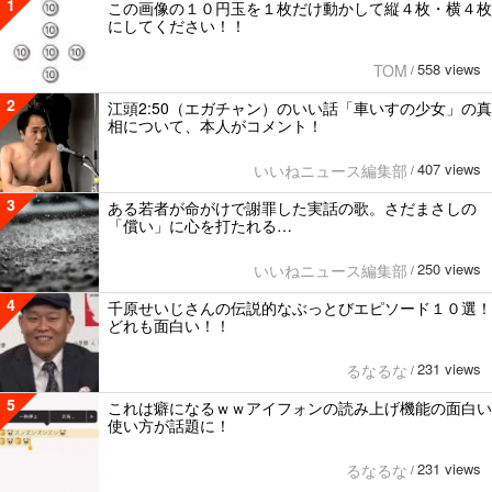
1
この画像の１０円玉を１枚だけ動かして縦４枚・横４枚
にしてください！！
558 views
TOM
/
2
江頭2:50（エガチャン）のいい話「車いすの少女」の真
相について、本人がコメント！
407 views
いいねニュース編集部
/
3
ある若者が命がけで謝罪した実話の歌。さだまさしの
「償い」に心を打たれる…
250 views
いいねニュース編集部
/
4
千原せいじさんの伝説的なぶっとびエピソード１０選！
どれも面白い！！
231 views
るなるな
/
5
これは癖になるｗｗアイフォンの読み上げ機能の面白い
使い方が話題に！
231 views
るなるな
/