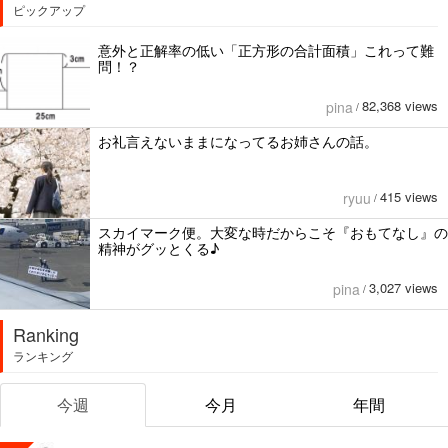
ピックアップ
意外と正解率の低い「正方形の合計面積」これって難
問！？
82,368 views
pina
/
お礼言えないままになってるお姉さんの話。
415 views
ryuu
/
スカイマーク便。大変な時だからこそ『おもてなし』の
精神がグッとくる♪
3,027 views
pina
/
Ranking
ランキング
今週
今月
年間