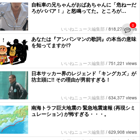
自転車の兄ちゃんがおばあちゃんに「危ねーだ
ろがババア！」と怒鳴ってた。ところが…
0
いいねニュース編集部
/
818,278 views
あなたは『アンパンマンの歌詞』の本当の意味
を知ってますか!?
いいねニュース編集部
/
751,221 views
日本サッカー界のレジェンド「キングカズ」が
坊主頭に!! その理由が男前すぎる！
いいねニュース編集部
/
634,377 views
南海トラフ巨大地震の 緊急地震速報 (再現シミ
ュレーション) が怖すぎる・・・。
いいねニュース編集部
/
629,908 views