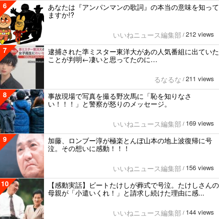
6
あなたは『アンパンマンの歌詞』の本当の意味を知って
ますか!?
212 views
いいねニュース編集部
/
7
逮捕された準ミスター東洋大があの人気番組に出ていた
ことが判明←凄いと思ってたのに…
211 views
るなるな
/
8
事故現場で写真を撮る野次馬に「恥を知りなさ
い！！！」と警察が怒りのメッセージ。
169 views
いいねニュース編集部
/
9
加藤、ロンブー淳が極楽とんぼ山本の地上波復帰に号
泣。その想いに感動！！！
156 views
いいねニュース編集部
/
10
【感動実話】ビートたけしが葬式で号泣。たけしさんの
母親が「小遣いくれ！」と請求し続けた理由に感...
144 views
いいねニュース編集部
/