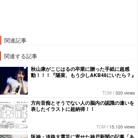
関連記事
関連する記事
秋山康がこじはるの卒業に贈った手紙に超感
動！！！『陽菜、もう少しAKB48にいたら？』
TOM
/
320 views
方向音痴とそうでない人の脳内の認識の違いを
表したイラストに超納得！！
TOM
/
15,120 views
阪神・淡路大震災に寄せた神戸新聞の記事「あ