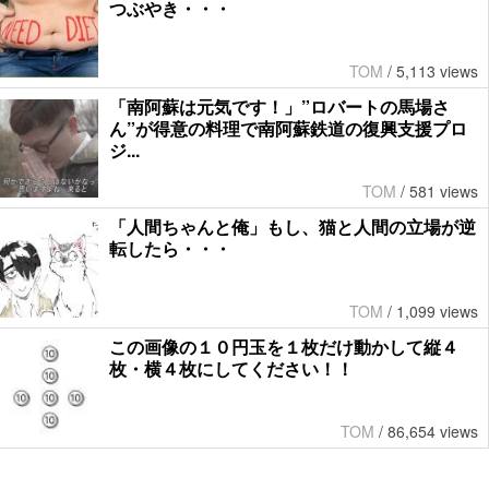
つぶやき・・・
TOM
/
5,113 views
「南阿蘇は元気です！」”ロバートの馬場さ
ん”が得意の料理で南阿蘇鉄道の復興支援プロ
ジ...
TOM
/
581 views
「人間ちゃんと俺」もし、猫と人間の立場が逆
転したら・・・
TOM
/
1,099 views
この画像の１０円玉を１枚だけ動かして縦４
枚・横４枚にしてください！！
TOM
/
86,654 views