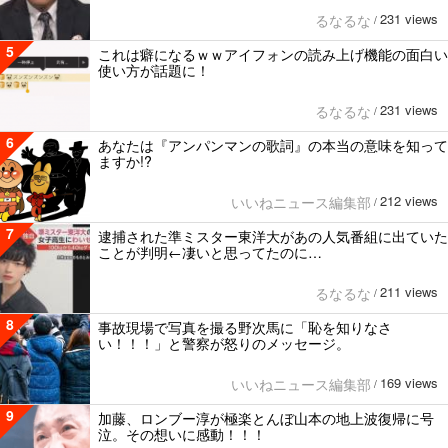
231 views
るなるな
/
5
これは癖になるｗｗアイフォンの読み上げ機能の面白い
使い方が話題に！
231 views
るなるな
/
6
あなたは『アンパンマンの歌詞』の本当の意味を知って
ますか!?
212 views
いいねニュース編集部
/
7
逮捕された準ミスター東洋大があの人気番組に出ていた
ことが判明←凄いと思ってたのに…
211 views
るなるな
/
8
事故現場で写真を撮る野次馬に「恥を知りなさ
い！！！」と警察が怒りのメッセージ。
169 views
いいねニュース編集部
/
9
加藤、ロンブー淳が極楽とんぼ山本の地上波復帰に号
泣。その想いに感動！！！