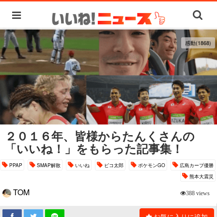
感動(1868)
２０１６年、皆様からたんくさんの
「いいね！」をもらった記事集！
PPAP
SMAP解散
いいね
ピコ太郎
ポケモンGO
広島カープ優勝
熊本大震災
TOM
388 views
お気に入りに追加