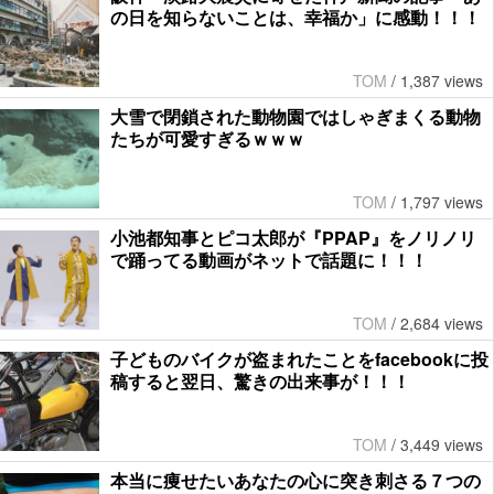
の日を知らないことは、幸福か」に感動！！！
TOM
/
1,387 views
大雪で閉鎖された動物園ではしゃぎまくる動物
たちが可愛すぎるｗｗｗ
TOM
/
1,797 views
小池都知事とピコ太郎が『PPAP』をノリノリ
で踊ってる動画がネットで話題に！！！
TOM
/
2,684 views
子どものバイクが盗まれたことをfacebookに投
稿すると翌日、驚きの出来事が！！！
TOM
/
3,449 views
本当に痩せたいあなたの心に突き刺さる７つの