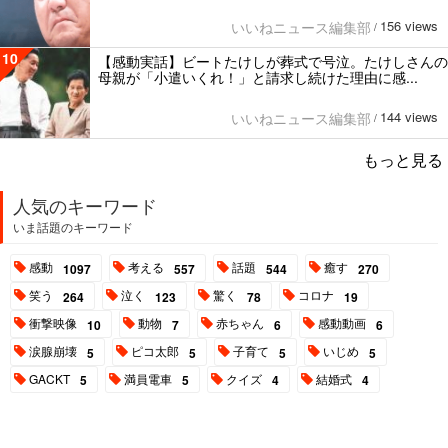
156 views
いいねニュース編集部
/
10
【感動実話】ビートたけしが葬式で号泣。たけしさんの
母親が「小遣いくれ！」と請求し続けた理由に感...
144 views
いいねニュース編集部
/
もっと見る
人気のキーワード
いま話題のキーワード
感動
考える
話題
癒す
1097
557
544
270
笑う
泣く
驚く
コロナ
264
123
78
19
衝撃映像
動物
赤ちゃん
感動動画
10
7
6
6
涙腺崩壊
ピコ太郎
子育て
いじめ
5
5
5
5
GACKT
満員電車
クイズ
結婚式
5
5
4
4