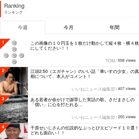
Ranking
ランキング
今週
今月
年間
1
この画像の１０円玉を１枚だけ動かして縦４枚・横４枚
にしてください！！
558 views
TOM
/
2
江頭2:50（エガチャン）のいい話「車いすの少女」の真
相について、本人がコメント！
407 views
いいねニュース編集部
/
3
ある若者が命がけで謝罪した実話の歌。さだまさしの
「償い」に心を打たれる…
250 views
いいねニュース編集部
/
4
千原せいじさんの伝説的なぶっとびエピソード１０選！
どれも面白い！！