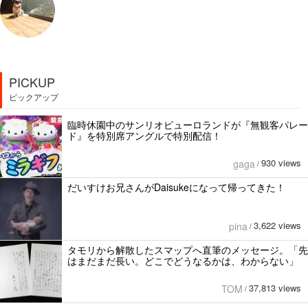
PICKUP
ピックアップ
臨時休園中のサンリオピューロランドが『無観客パレー
ド』を特別席アングルで特別配信！
930 views
gaga
/
だいすけお兄さんがDaisukeになって帰ってきた！
3,622 views
pina
/
タモリから解散したスマップへ直筆のメッセージ。「先
はまだまだ長い。どこでどうなるかは、わからない」
37,813 views
TOM
/