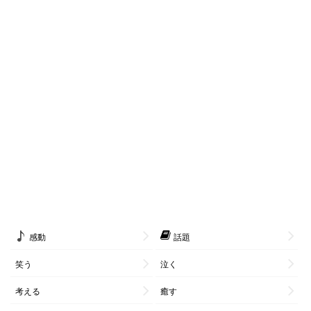
感動
話題
笑う
泣く
考える
癒す