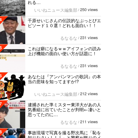
れる…
250 views
いいねニュース編集部
/
4
千原せいじさんの伝説的なぶっとびエ
ピソード１０選！どれも面白い！！
231 views
るなるな
/
5
これは癖になるｗｗアイフォンの読み
上げ機能の面白い使い方が話題に！
231 views
るなるな
/
6
あなたは『アンパンマンの歌詞』の本
当の意味を知ってますか!?
212 views
いいねニュース編集部
/
7
逮捕された準ミスター東洋大があの人
気番組に出ていたことが判明←凄いと
思ってたのに…
211 views
るなるな
/
8
事故現場で写真を撮る野次馬に「恥を
知りなさい！！！」と警察が怒りのメ