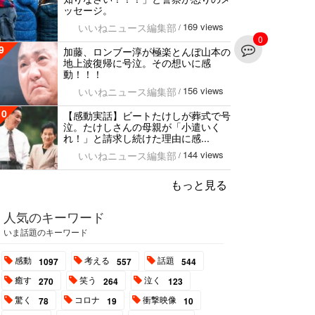
ッセージ。
169 views
いいねニュース編集部
/
0
9
加藤、ロンブー淳が極楽とんぼ山本の
地上波復帰に号泣。その想いに感
動！！！
156 views
いいねニュース編集部
/
10
【感動実話】ビートたけしが葬式で号
泣。たけしさんの母親が「小遣いく
れ！」と請求し続けた理由に感...
144 views
いいねニュース編集部
/
もっと見る
人気のキーワード
いま話題のキーワード
感動
考える
話題
1097
557
544
癒す
笑う
泣く
270
264
123
驚く
コロナ
衝撃映像
78
19
10