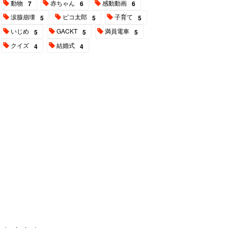
動物
赤ちゃん
感動動画
7
6
6
涙腺崩壊
ピコ太郎
子育て
5
5
5
いじめ
GACKT
満員電車
5
5
5
クイズ
結婚式
4
4