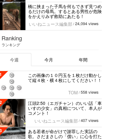
橋に挟まった子馬を何もできず見つめ
るだけの母馬。するとある男性が危険
をかえりみず救助にあたる！
24,094 views
いいねニュース編集部
/
Ranking
ランキング
今週
今月
年間
1
この画像の１０円玉を１枚だけ動かし
て縦４枚・横４枚にしてください！！
558 views
TOM
/
2
江頭2:50（エガチャン）のいい話「車
いすの少女」の真相について、本人が
コメント！
407 views
いいねニュース編集部
/
3
ある若者が命がけで謝罪した実話の
歌。さだまさしの「償い」に心を打た