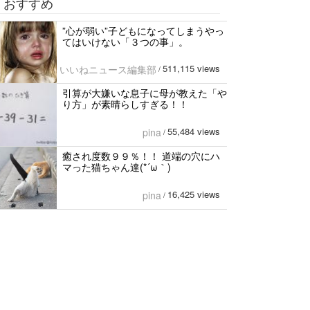
おすすめ
”心が弱い”子どもになってしまうやっ
てはいけない「３つの事」。
511,115 views
いいねニュース編集部
/
引算が大嫌いな息子に母が教えた「や
り方」が素晴らしすぎる！！
55,484 views
pina
/
癒され度数９９％！！ 道端の穴にハ
マった猫ちゃん達(*´ω｀)
16,425 views
pina
/