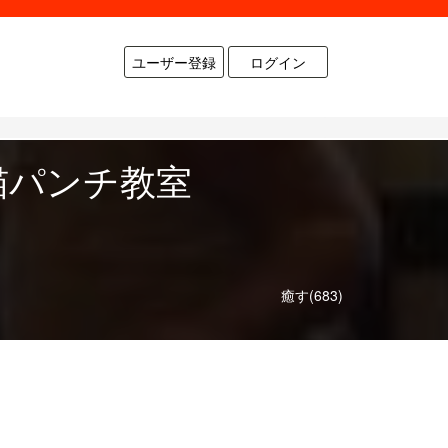
ユーザー登録
ログイン
猫パンチ教室
癒す(683)