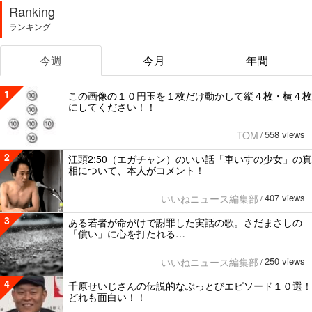
Ranking
ランキング
今週
今月
年間
1
この画像の１０円玉を１枚だけ動かして縦４枚・横４枚
にしてください！！
558 views
TOM
/
2
江頭2:50（エガチャン）のいい話「車いすの少女」の真
相について、本人がコメント！
407 views
いいねニュース編集部
/
3
ある若者が命がけで謝罪した実話の歌。さだまさしの
「償い」に心を打たれる…
250 views
いいねニュース編集部
/
4
千原せいじさんの伝説的なぶっとびエピソード１０選！
どれも面白い！！