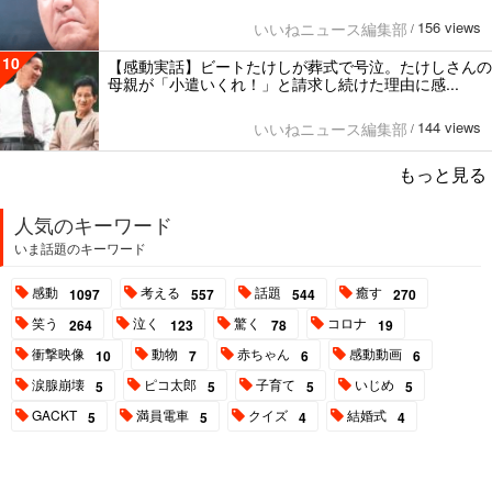
156 views
いいねニュース編集部
/
10
【感動実話】ビートたけしが葬式で号泣。たけしさんの
母親が「小遣いくれ！」と請求し続けた理由に感...
144 views
いいねニュース編集部
/
もっと見る
人気のキーワード
いま話題のキーワード
感動
考える
話題
癒す
1097
557
544
270
笑う
泣く
驚く
コロナ
264
123
78
19
衝撃映像
動物
赤ちゃん
感動動画
10
7
6
6
涙腺崩壊
ピコ太郎
子育て
いじめ
5
5
5
5
GACKT
満員電車
クイズ
結婚式
5
5
4
4