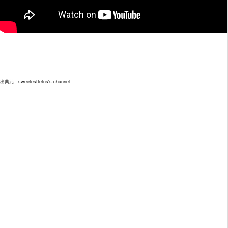
出典元：
sweetestfetus's channel