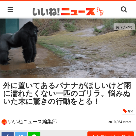
笑う(1753)
外に置いてあるバナナがほしいけど雨
に濡れたくない一匹のゴリラ。悩みぬ
いた末に驚きの行動をとる！
笑う
いいねニュース編集部
10,864 views