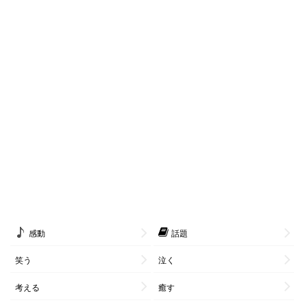
感動
話題
笑う
泣く
考える
癒す