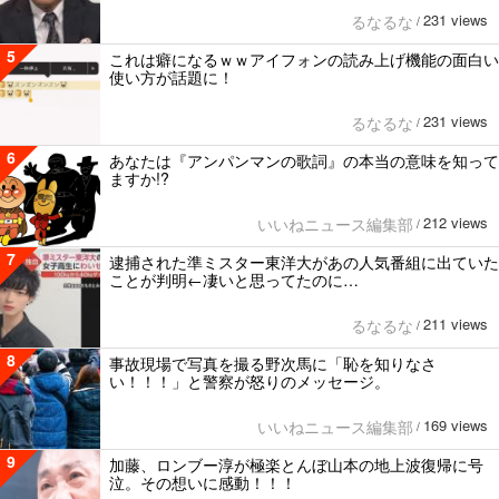
231 views
るなるな
/
5
これは癖になるｗｗアイフォンの読み上げ機能の面白い
使い方が話題に！
231 views
るなるな
/
6
あなたは『アンパンマンの歌詞』の本当の意味を知って
ますか!?
212 views
いいねニュース編集部
/
7
逮捕された準ミスター東洋大があの人気番組に出ていた
ことが判明←凄いと思ってたのに…
211 views
るなるな
/
8
事故現場で写真を撮る野次馬に「恥を知りなさ
い！！！」と警察が怒りのメッセージ。
169 views
いいねニュース編集部
/
9
加藤、ロンブー淳が極楽とんぼ山本の地上波復帰に号
泣。その想いに感動！！！