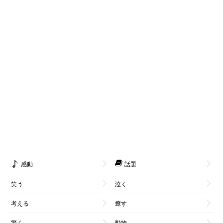
感動
話題
笑う
泣く
考える
癒す
驚く
動物