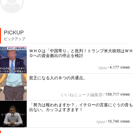
PICKUP
ピックアップ
ＷＨＯは「中国寄り」と批判！トランプ米大統領はＷＨ
Ｏへの資金拠出の停止を検討
4,177 views
ryuu
/
貧乏になる人の８つの共通点。
159,717 views
いいねニュース編集部
/
「努力は報われますか？」イチローの言葉にぐうの音も
出ない。カッコよすぎます！
10,740 views
ryuu
/