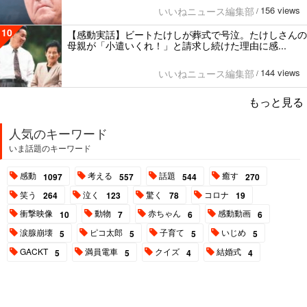
156 views
いいねニュース編集部
/
10
【感動実話】ビートたけしが葬式で号泣。たけしさんの
母親が「小遣いくれ！」と請求し続けた理由に感...
144 views
いいねニュース編集部
/
もっと見る
人気のキーワード
いま話題のキーワード
感動
考える
話題
癒す
1097
557
544
270
笑う
泣く
驚く
コロナ
264
123
78
19
衝撃映像
動物
赤ちゃん
感動動画
10
7
6
6
涙腺崩壊
ピコ太郎
子育て
いじめ
5
5
5
5
GACKT
満員電車
クイズ
結婚式
5
5
4
4