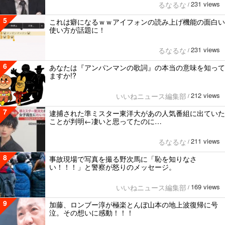
231 views
るなるな
/
5
これは癖になるｗｗアイフォンの読み上げ機能の面白い
使い方が話題に！
231 views
るなるな
/
6
あなたは『アンパンマンの歌詞』の本当の意味を知って
ますか!?
212 views
いいねニュース編集部
/
7
逮捕された準ミスター東洋大があの人気番組に出ていた
ことが判明←凄いと思ってたのに…
211 views
るなるな
/
8
事故現場で写真を撮る野次馬に「恥を知りなさ
い！！！」と警察が怒りのメッセージ。
169 views
いいねニュース編集部
/
9
加藤、ロンブー淳が極楽とんぼ山本の地上波復帰に号
泣。その想いに感動！！！