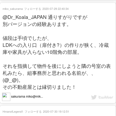
miko_sakurama
フォローする
2020-07-29 22:40:34
@Dr_Koala_JAPAN 通りすがりですが
別バージョンの経験あります。
値段は手頃でしたが、
LDKへの入り口（扉付き?）の作りが狭く、冷蔵
庫や家具が入らない10階角の部屋。
それを指摘して物件を後にしようと隣の号室の表
札みたら、組事務所と思われる名前が、、
(@_@)。
その不動産屋とは縁切りました！
sakurama miko@mik...
HmanofLegend1
フォローする
2020-07-30 19:12:51