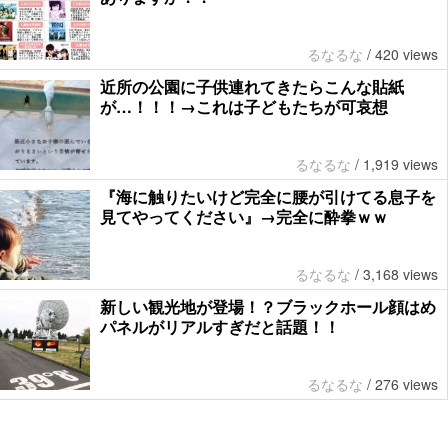
るなるな
/
420 views
近所の公園に子供連れてきたらこんな貼紙
が…！！！→これは子どもたちが可哀想
るなるな
/
1,919 views
『海に触りたいけど完全に腰が引けてる息子を
見てやってください』→完全に酔拳ｗｗ
るなるな
/
3,168 views
新しい観光地が登場！？ブラックホール顔はめ
パネルがリアルすぎだと話題！！
るなるな
/
276 views