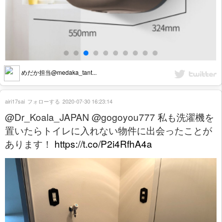
めだか担当@medaka_tant...
airi17sai
フォローする
2020-07-30 16:23:14
@Dr_Koala_JAPAN @gogoyou777 私も洗濯機を
置いたらトイレに入れない物件に出会ったことが
あります！
https://t.co/P2i4RfhA4a