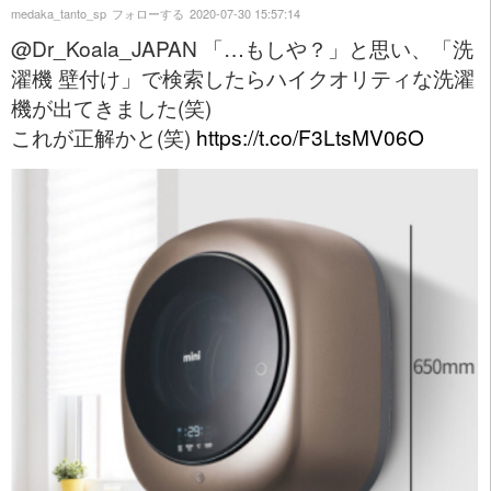
medaka_tanto_sp
フォローする
2020-07-30 15:57:14
@Dr_Koala_JAPAN 「…もしや？」と思い、「洗
濯機 壁付け」で検索したらハイクオリティな洗濯
機が出てきました(笑)
これが正解かと(笑)
https://t.co/F3LtsMV06O