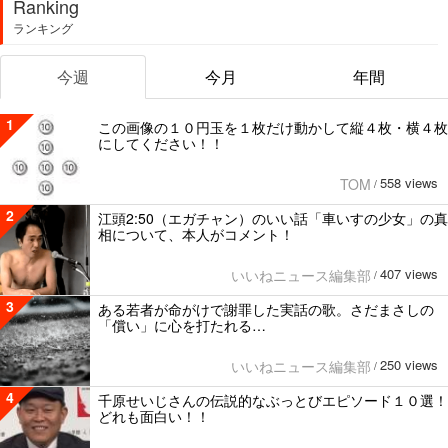
Ranking
ランキング
今週
今月
年間
1
この画像の１０円玉を１枚だけ動かして縦４枚・横４枚
にしてください！！
558 views
TOM
/
2
江頭2:50（エガチャン）のいい話「車いすの少女」の真
相について、本人がコメント！
407 views
いいねニュース編集部
/
3
ある若者が命がけで謝罪した実話の歌。さだまさしの
「償い」に心を打たれる…
250 views
いいねニュース編集部
/
4
千原せいじさんの伝説的なぶっとびエピソード１０選！
どれも面白い！！