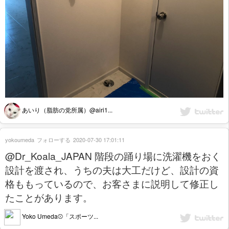
あいり（脂肪の党所属）@airi1...
yokoumeda
フォローする
2020-07-30 17:01:11
@Dr_Koala_JAPAN 階段の踊り場に洗濯機をおく
設計を渡され、うちの夫は大工だけど、設計の資
格ももっているので、お客さまに説明して修正し
たことがあります。
Yoko Umeda⚾️「スポーツ...