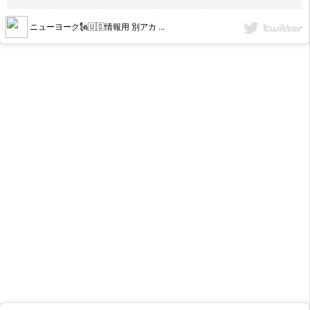
ニューヨーク🗽🇺🇸情報用 別アカ ...