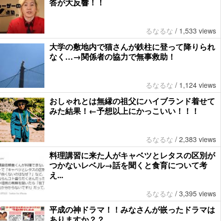
答が大反響！！
るなるな
/
1,533 views
大学の敷地内で猫さんが鉄柱に登って降りられ
なく…→関係者の協力で無事救助！
るなるな
/
1,124 views
おしゃれとは無縁の祖父にハイブランド着せて
みた結果！←予想以上にかっこいい！！！
るなるな
/
2,383 views
料理講習に来た人がキャベツとレタスの区別が
つかないレベル→話を聞くと食育について考
え...
るなるな
/
3,395 views
平成の神ドラマ！！みなさんが嵌ったドラマは
ありますか？？