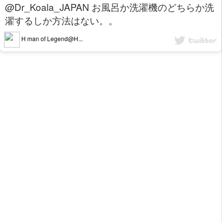
@Dr_Koala_JAPAN お風呂か洗濯機のどちらか洗
濯するしか方法はない。。
H man of Legend@H...