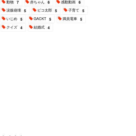
動物
赤ちゃん
感動動画
7
6
6
涙腺崩壊
ピコ太郎
子育て
5
5
5
いじめ
GACKT
満員電車
5
5
5
クイズ
結婚式
4
4