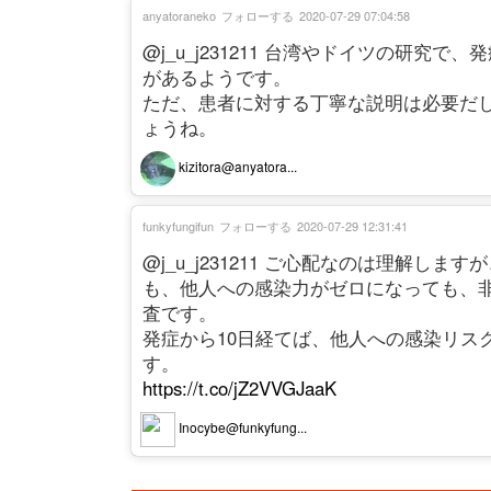
anyatoraneko
フォローする
2020-07-29 07:04:58
@j_u_j231211 台湾やドイツの研
があるようです。
ただ、患者に対する丁寧な説明は必要だ
ょうね。
kizitora@anyatora...
funkyfungifun
フォローする
2020-07-29 12:31:41
@j_u_j231211 ご心配なのは理解し
も、他人への感染力がゼロになっても、
査です。
発症から10日経てば、他人への感染リス
す。
https://t.co/jZ2VVGJaaK
Inocybe@funkyfung...