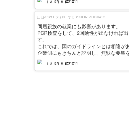
j_u_i@j_u_j231211
j_u_j231211
フォローする
2020-07-29 08:04:32
同居親族の就業にも影響があります。
PCR検査をして、2回陰性が出なければ
す。
これでは、国のガイドラインとは相違が
企業側にもきちんと説明し、無駄な要望
j_u_i@j_u_j231211