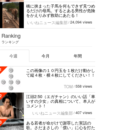
橋に挟まった子馬を何もできず見つめ
るだけの母馬。するとある男性が危険
をかえりみず救助にあたる！
24,094 views
いいねニュース編集部
/
Ranking
ランキング
今週
今月
年間
1
この画像の１０円玉を１枚だけ動かし
て縦４枚・横４枚にしてください！！
558 views
TOM
/
2
江頭2:50（エガチャン）のいい話「車
いすの少女」の真相について、本人が
コメント！
407 views
いいねニュース編集部
/
3
ある若者が命がけで謝罪した実話の
歌。さだまさしの「償い」に心を打た