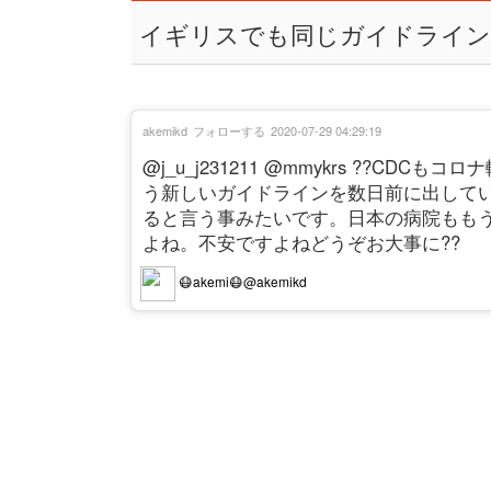
イギリスでも同じガイドライン
akemikd
フォローする
2020-07-29 04:29:19
@j_u_j231211 @mmykrs ??
う新しいガイドラインを数日前に出して
ると言う事みたいです。日本の病院もも
よね。不安ですよねどうぞお大事に??
😷akemi😷@akemikd