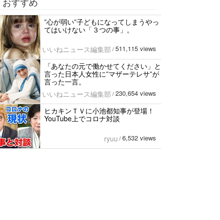
おすすめ
”心が弱い”子どもになってしまうやっ
てはいけない「３つの事」。
511,115 views
いいねニュース編集部
/
「あなたの元で働かせてください」と
言った日本人女性に”マザーテレサ”が
言った一言。
230,654 views
いいねニュース編集部
/
ヒカキンＴＶに小池都知事が登場！
YouTube上でコロナ対談
6,532 views
ryuu
/