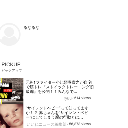
るなるな
PICKUP
ピックアップ
元K-1ファイター小比類巻貴之が自宅
で筋トレ『ストイックトレーニング初
級編』を公開！！みんなで...
614 views
ryuu
/
”サイレントベビー”って知ってます
か！？ 赤ちゃんを”サイレントベビ
ー”にしてしまう親の行動とは…
56,873 views
いいねニュース編集部
/