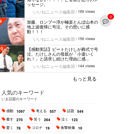
ッセージ。
169 views
いいねニュース編集部
/
0
9
加藤、ロンブー淳が極楽とんぼ山本の
地上波復帰に号泣。その想いに感
動！！！
156 views
いいねニュース編集部
/
10
【感動実話】ビートたけしが葬式で号
泣。たけしさんの母親が「小遣いく
れ！」と請求し続けた理由に感...
144 views
いいねニュース編集部
/
もっと見る
人気のキーワード
いま話題のキーワード
感動
考える
話題
1097
557
544
癒す
笑う
泣く
270
264
123
驚く
コロナ
衝撃映像
78
19
10