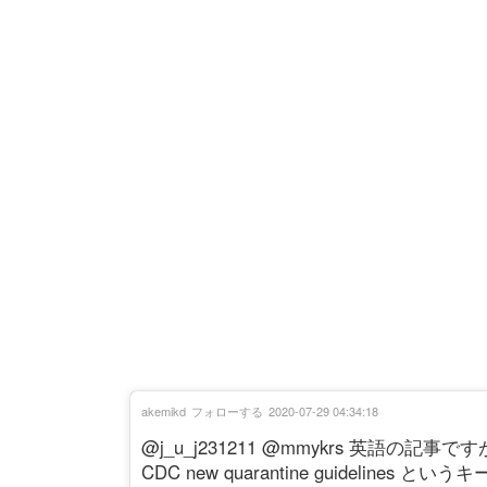
akemikd
フォローする
2020-07-29 04:34:18
@j_u_j231211 @mmykrs 英語の
CDC new quarantine guideline