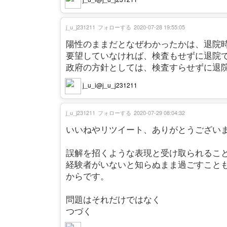
j_u_j231211
フォローする
2020-07-28 19:55:05
陽性のままだとなぜわかったかは、退院時
要望していなければ、検査もせずに退院
政府の方針としては、検査すらせずに退
j_u_i@j_u_j231211
j_u_j231211
フォローする
2020-07-29 08:04:32
いいねやリツイート、ありがとうござい
誤解を招くような表現と受け取られるこ
経験者がいないと知らぬまま過ごすこと
からです。
問題はそれだけではなく
つづく