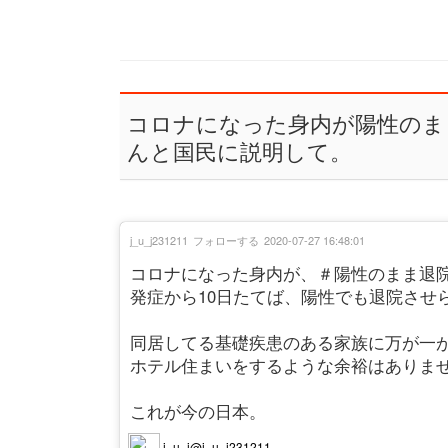
コロナになった身内が陽性のま
んと国民に説明して。
j_u_j231211
フォローする
2020-07-27 16:48:01
コロナになった身内が、＃陽性のまま退院
発症から10日たてば、陽性でも退院させ
同居してる基礎疾患のある家族に万が一
ホテル住まいをするような余裕はありま
これが今の日本。
j_u_i@j_u_j231211