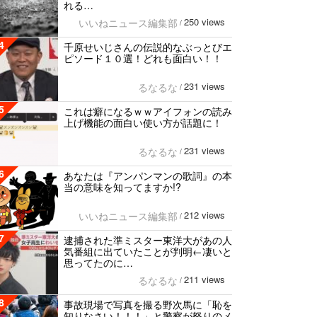
れる…
250 views
いいねニュース編集部
/
4
千原せいじさんの伝説的なぶっとびエ
ピソード１０選！どれも面白い！！
231 views
るなるな
/
5
これは癖になるｗｗアイフォンの読み
上げ機能の面白い使い方が話題に！
231 views
るなるな
/
6
あなたは『アンパンマンの歌詞』の本
当の意味を知ってますか!?
212 views
いいねニュース編集部
/
7
逮捕された準ミスター東洋大があの人
気番組に出ていたことが判明←凄いと
思ってたのに…
211 views
るなるな
/
8
事故現場で写真を撮る野次馬に「恥を
知りなさい！！！」と警察が怒りのメ