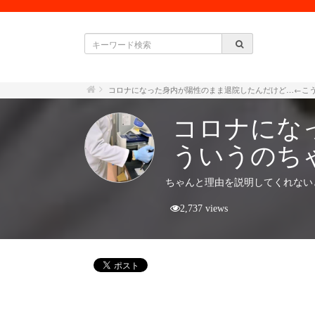
コロナになった身内が陽性のまま退院したんだけど…←こ
コロナにな
ういうのち
ちゃんと理由を説明してくれない
2,737 views