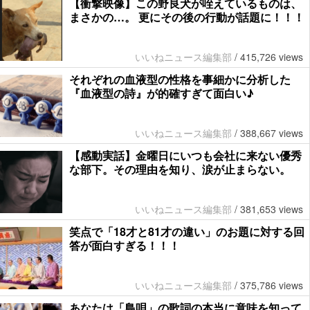
【衝撃映像】この野良犬が咥えているものは、
まさかの…。 更にその後の行動が話題に！！！
いいねニュース編集部
/
415,726 views
それぞれの血液型の性格を事細かに分析した
『血液型の詩』が的確すぎて面白い♪
いいねニュース編集部
/
388,667 views
【感動実話】金曜日にいつも会社に来ない優秀
な部下。その理由を知り、涙が止まらない。
いいねニュース編集部
/
381,653 views
笑点で「18才と81才の違い」のお題に対する回
答が面白すぎる！！！
いいねニュース編集部
/
375,786 views
あなたは「島唄」の歌詞の本当に意味を知って