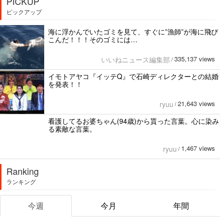
PICKUP
ピックアップ
海に浮かんでいたゴミを見て、すぐに”漁師”が海に飛び
こんだ！！！そのゴミには…
335,137 views
いいねニュース編集部
/
イモトアヤコ『イッテQ』で石崎ディレクターとの結婚
を発表！！
21,643 views
ryuu
/
看護してるお婆ちゃん(94歳)から貰った言葉。心に染み
る素敵な言葉。
1,467 views
ryuu
/
Ranking
ランキング
今週
今月
年間