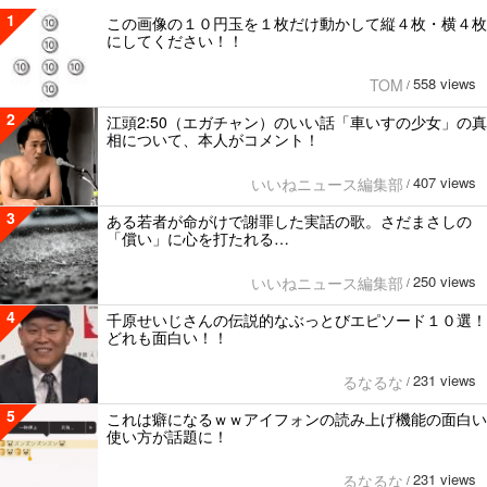
1
この画像の１０円玉を１枚だけ動かして縦４枚・横４枚
にしてください！！
558 views
TOM
/
2
江頭2:50（エガチャン）のいい話「車いすの少女」の真
相について、本人がコメント！
407 views
いいねニュース編集部
/
3
ある若者が命がけで謝罪した実話の歌。さだまさしの
「償い」に心を打たれる…
250 views
いいねニュース編集部
/
4
千原せいじさんの伝説的なぶっとびエピソード１０選！
どれも面白い！！
231 views
るなるな
/
5
これは癖になるｗｗアイフォンの読み上げ機能の面白い
使い方が話題に！
231 views
るなるな
/