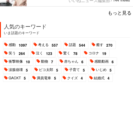
いいねニュース編集部
/
もっと見る
人気のキーワード
いま話題のキーワード
感動
考える
話題
癒す
1097
557
544
270
笑う
泣く
驚く
コロナ
264
123
78
19
衝撃映像
動物
赤ちゃん
感動動画
10
7
6
6
涙腺崩壊
ピコ太郎
子育て
いじめ
5
5
5
5
GACKT
満員電車
クイズ
結婚式
5
5
4
4