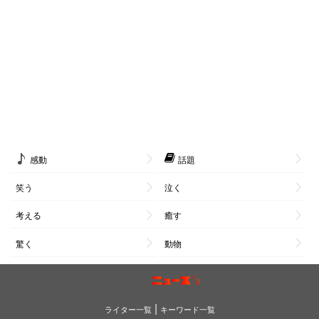
感動
話題
笑う
泣く
考える
癒す
驚く
動物
|
ライター一覧
キーワード一覧