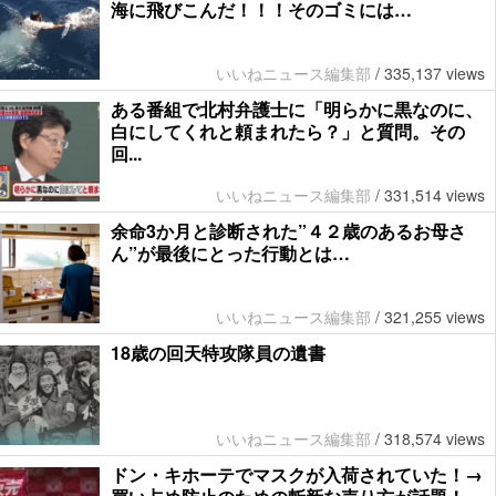
海に飛びこんだ！！！そのゴミには…
いいねニュース編集部
/
335,137 views
ある番組で北村弁護士に「明らかに黒なのに、
白にしてくれと頼まれたら？」と質問。その
回...
いいねニュース編集部
/
331,514 views
余命3か月と診断された”４２歳のあるお母さ
ん”が最後にとった行動とは…
いいねニュース編集部
/
321,255 views
18歳の回天特攻隊員の遺書
いいねニュース編集部
/
318,574 views
ドン・キホーテでマスクが入荷されていた！→