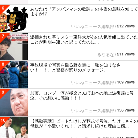
6
あなたは『アンパンマンの歌詞』の本当の意味を知って
ますか!?
212 views
いいねニュース編集部
/
7
逮捕された準ミスター東洋大があの人気番組に出ていた
ことが判明←凄いと思ってたのに…
211 views
るなるな
/
8
事故現場で写真を撮る野次馬に「恥を知りなさ
い！！！」と警察が怒りのメッセージ。
169 views
いいねニュース編集部
/
9
加藤、ロンブー淳が極楽とんぼ山本の地上波復帰に号
泣。その想いに感動！！！
156 views
いいねニュース編集部
/
10
【感動実話】ビートたけしが葬式で号泣。たけしさんの
母親が「小遣いくれ！」と請求し続けた理由に感...
144 views