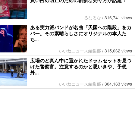
買い占め防止のための斬新な売り方が話題！
るなるな
/
316,741 views
ある実力派バンドが名曲「天国への階段」をカ
バー。その素晴らしさにオリジナルの本人た
ち...
いいねニュース編集部
/
315,062 views
広場のど真ん中に置かれたドラムセットを見つ
けた警察官。注意するのかと思いきや、予想
外...
いいねニュース編集部
/
304,163 views