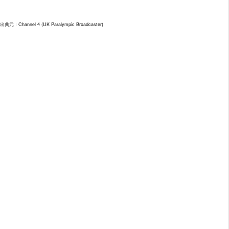
出典元：
Channel 4 (UK Paralympic Broadcaster)