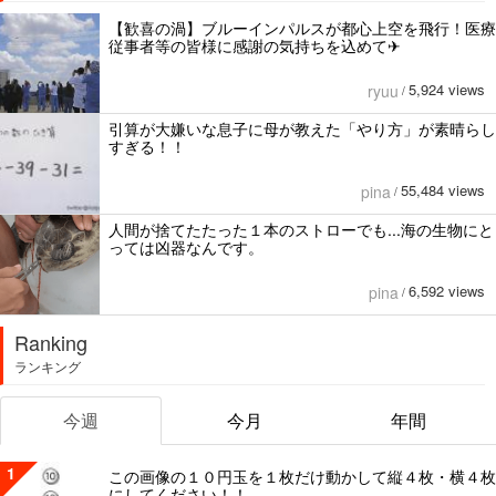
【歓喜の渦】ブルーインパルスが都心上空を飛行！医療
従事者等の皆様に感謝の気持ちを込めて✈︎
5,924 views
ryuu
/
引算が大嫌いな息子に母が教えた「やり方」が素晴らし
すぎる！！
55,484 views
pina
/
人間が捨てたたった１本のストローでも...海の生物にと
っては凶器なんです。
6,592 views
pina
/
Ranking
ランキング
今週
今月
年間
1
この画像の１０円玉を１枚だけ動かして縦４枚・横４枚
にしてください！！