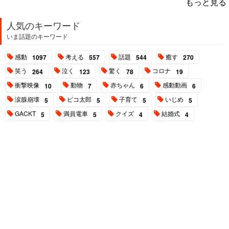
もっと見る
人気のキーワード
いま話題のキーワード
感動
考える
話題
癒す
1097
557
544
270
笑う
泣く
驚く
コロナ
264
123
78
19
衝撃映像
動物
赤ちゃん
感動動画
10
7
6
6
涙腺崩壊
ピコ太郎
子育て
いじめ
5
5
5
5
GACKT
満員電車
クイズ
結婚式
5
5
4
4