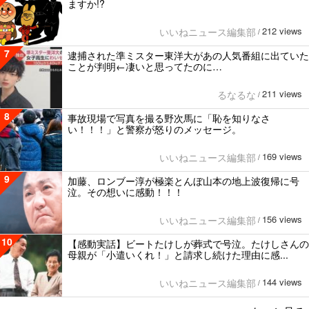
ますか!?
212 views
いいねニュース編集部
/
7
逮捕された準ミスター東洋大があの人気番組に出ていた
ことが判明←凄いと思ってたのに…
211 views
るなるな
/
8
事故現場で写真を撮る野次馬に「恥を知りなさ
い！！！」と警察が怒りのメッセージ。
169 views
いいねニュース編集部
/
9
加藤、ロンブー淳が極楽とんぼ山本の地上波復帰に号
泣。その想いに感動！！！
156 views
いいねニュース編集部
/
10
【感動実話】ビートたけしが葬式で号泣。たけしさんの
母親が「小遣いくれ！」と請求し続けた理由に感...
144 views
いいねニュース編集部
/