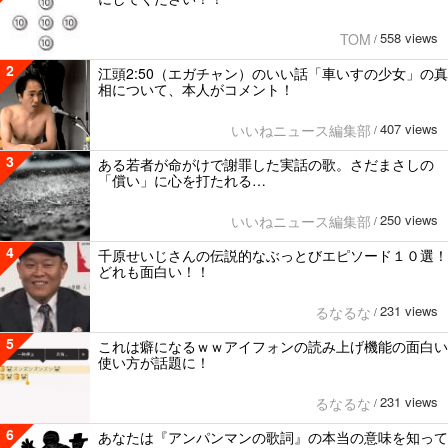
558 views
TOM
/
2
江頭2:50（エガチャン）のいい話「車いすの少女」の真
相について、本人がコメント！
407 views
いいねニュース編集部
/
3
ある若者が命がけで謝罪した実話の歌。さだまさしの
「償い」に心を打たれる…
250 views
いいねニュース編集部
/
4
千原せいじさんの伝説的なぶっとびエピソード１０選！
どれも面白い！！
231 views
るなるな
/
5
これは癖になるｗｗアイフォンの読み上げ機能の面白い
使い方が話題に！
231 views
るなるな
/
6
あなたは『アンパンマンの歌詞』の本当の意味を知って